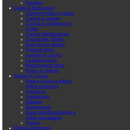
Ricettari
Gusto & Benessere
Conserve dolci e salate
Cucina a Vapore
Cucina e condimenti a
Crudo
Cucina Mediterranea
Cucina per i Bimbi
Dolci senza glutine
Friggere bene
I cereali in cucina
La pasta fresca
Naturalmente dolci
Pesce & Vedure
Salute in Cucina
Buona cucina e basso
indice glicemico
Celiachia
Colesterolo
Diabete
Ipertensione
Dieta antinfiammatoria e
artrite reumatoide
Tumori
Mondo alimentare