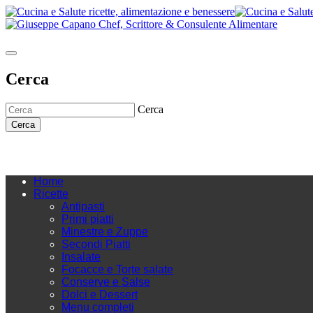
Cerca
Cerca
Cerca
Home
Ricette
Antipasti
Primi piatti
Minestre e Zuppe
Secondi Piatti
Insalate
Focacce e Torte salate
Conserve e Salse
Dolci e Dessert
Menu completi