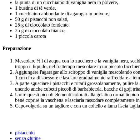
la punta di un cucchiaino di vaniglia nera in polvere,
1 bustina di tè verde,
1 cucchiaino abbondante di agaragar in polvere,
50 g di pistacchi non salati,
25 g di cioccolato fondente,
25 g di cioccolato bianco,
1 piccola carota
Preparazione
Mescolare ½ l di acqua con lo zucchero e la vaniglia nera, scalda
troppo il liquido, nel frattempo mescolare in un piccolo bicchi
Aggiungere l'agaragar allo sciroppo di vaniglia mescolando con 
1 cm circa di spessore e lasciare gradualmente raffreddare a te
A parte sgusciare i pistacchi e tritarli grossolanamente, pulire la c
unendo anche cubetti piccoli di barbabietola, bacche di goji tritat
Unire questi piccoli elementi colorati alla gelatina ormai tiepid
bene coprire la vaschetta e lasciarla rassodare completamente in 
Capovolgerla su un tagliere e con un coltello a lama liscia tagliar
pistacchio
senza glutine