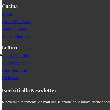
Cucina
Ricette
Gusto e Benessere
Salute in Cucina
Mondo Alimentare
Letture
I Libri dello Chef
Cucina Naturale
I libri consigliati
L'editoriale
Iscriviti alla Newsletter
Riceverai direttamente via mail una selezione delle nuove ricette apparse