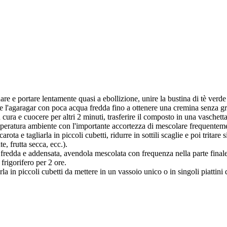
re e portare lentamente quasi a ebollizione, unire la bustina di tè verde
ere l'agaragar con poca acqua fredda fino a ottenere una cremina senza g
cura e cuocere per altri 2 minuti, trasferire il composto in una vaschet
mperatura ambiente con l'importante accortezza di mescolare frequenteme
arota e tagliarla in piccoli cubetti, ridurre in sottili scaglie e poi tritar
e, frutta secca, ecc.).
o fredda e addensata, avendola mescolata con frequenza nella parte finale 
frigorifero per 2 ore.
la in piccoli cubetti da mettere in un vassoio unico o in singoli piattini 