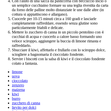
Con l'aiuto di una sacca da pasticceria con beccuccio liscio o
un semplice cucchiaino formare su una teglia rivestita da carta
da forno delle palline molto distanziate le une dalle altre (in
cottura si appiattiscono e allargano).
Cuocerle per 10-15 minuti circa a 160 gradi e lasciarle
completamente raffreddare, essendo senza glutine sono
particolarmente friabili e delicate.
Mettere lo zucchero di canna in un piccolo pentolino con 4
cucchiai di acqua e cuocerlo a calore basso formando uno
veloce sciroppo, aggiungere la buccia di limone rimasta e
raffreddarlo.
Sbucciare il kiwi, affettarlo e frullarlo con lo sciroppo dolce,
sciogliere a bagnomaria il cioccolato fondente.
Servire i biscotti con la salsa di kiwi e il cioccolato fondente
colato a fantasia.
limone
uova
cioccolato
zenzero
maizena
kiwi
burro
zucchero di canna
lievito per dolci