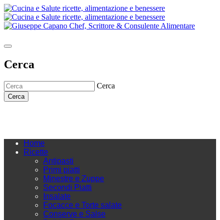
Cerca
Cerca
Cerca
Home
Ricette
Antipasti
Primi piatti
Minestre e Zuppe
Secondi Piatti
Insalate
Focacce e Torte salate
Conserve e Salse