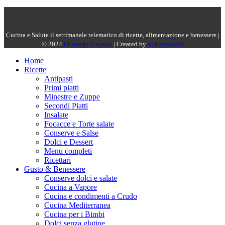
Cucina e Salute il settimanale telematico di ricette, alimentazione e benessere |
© 2024
Giuseppe Capano
| Created by
AchromeWeb
Home
Ricette
Antipasti
Primi piatti
Minestre e Zuppe
Secondi Piatti
Insalate
Focacce e Torte salate
Conserve e Salse
Dolci e Dessert
Menu completi
Ricettari
Gusto & Benessere
Conserve dolci e salate
Cucina a Vapore
Cucina e condimenti a Crudo
Cucina Mediterranea
Cucina per i Bimbi
Dolci senza glutine