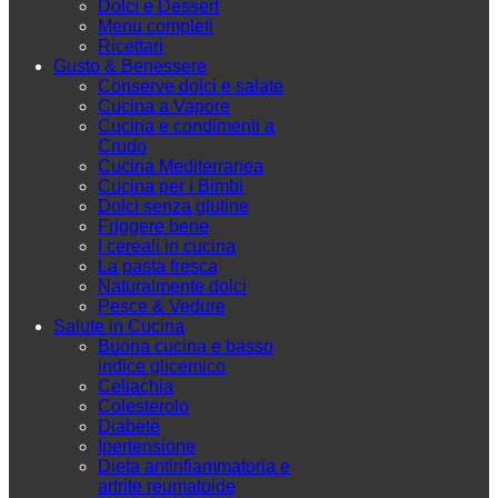
Dolci e Dessert
Menu completi
Ricettari
Gusto & Benessere
Conserve dolci e salate
Cucina a Vapore
Cucina e condimenti a
Crudo
Cucina Mediterranea
Cucina per i Bimbi
Dolci senza glutine
Friggere bene
I cereali in cucina
La pasta fresca
Naturalmente dolci
Pesce & Vedure
Salute in Cucina
Buona cucina e basso
indice glicemico
Celiachia
Colesterolo
Diabete
Ipertensione
Dieta antinfiammatoria e
artrite reumatoide