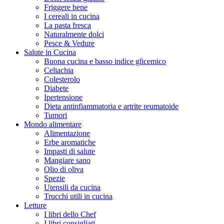
Friggere bene
I cereali in cucina
La pasta fresca
Naturalmente dolci
Pesce & Vedure
Salute in Cucina
Buona cucina e basso indice glicemico
Celiachia
Colesterolo
Diabete
Ipertensione
Dieta antinfiammatoria e artrite reumatoide
Tumori
Mondo alimentare
Alimentazione
Erbe aromatiche
Impasti di salute
Mangiare sano
Olio di oliva
Spezie
Utensili da cucina
Trucchi utili in cucina
Letture
I libri dello Chef
I libri consigliati