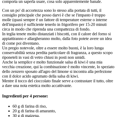
comporta un saperla usare, cosa solo apparentemente banale.
Con un po' di accortezza sono lo stesso alla portata di tutti, il
consiglio principale che posso darvi è che se l'impasto è troppo
molle (quasi sempre è un fattore di temperature esterne o interne
dell'impasto) è sufficiente tenerlo in frigorifero per 15-20 minuti
circa in modo che riprenda una compattezza di fondo.
In teglia tenete molto distanziati i biscotti, con il calore del forno si
appiattiranno e allargheranno molto, dalla foto potete avere un idea
di come poi diventano.
Un pregio notevole, oltre a essere molto buoni, è la loro lunga
conservabilità senza perdita particolare di fragranza, a questo scopo
riponeteli in vasi di vetro chiusi in posti non umidi.
Anche la semplice e molto funzionale salsa di kiwi è una mia
vecchia creazione, qui la combinazione è molto vincente, lo speziato
dello zenzero sposato all'agro del limone si incontra alla perfezione
con il dolce acido agrumato della salsa di kiwi.
Mentre il tocco del cioccolato finale serve a contrastare il tutto, oltre
a dare una nota estetica molto accattivante.
Ingredienti per 4 persone:
60 g di farina di riso,
20 g di farina di amaranto,
30 g di maizena,