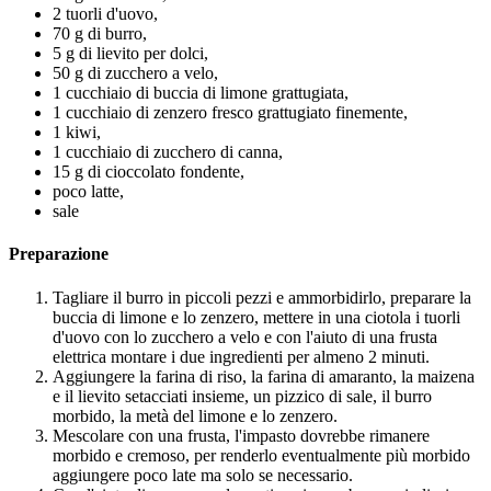
2 tuorli d'uovo,
70 g di burro,
5 g di lievito per dolci,
50 g di zucchero a velo,
1 cucchiaio di buccia di limone grattugiata,
1 cucchiaio di zenzero fresco grattugiato finemente,
1 kiwi,
1 cucchiaio di zucchero di canna,
15 g di cioccolato fondente,
poco latte,
sale
Preparazione
Tagliare il burro in piccoli pezzi e ammorbidirlo, preparare la
buccia di limone e lo zenzero, mettere in una ciotola i tuorli
d'uovo con lo zucchero a velo e con l'aiuto di una frusta
elettrica montare i due ingredienti per almeno 2 minuti.
Aggiungere la farina di riso, la farina di amaranto, la maizena
e il lievito setacciati insieme, un pizzico di sale, il burro
morbido, la metà del limone e lo zenzero.
Mescolare con una frusta, l'impasto dovrebbe rimanere
morbido e cremoso, per renderlo eventualmente più morbido
aggiungere poco late ma solo se necessario.