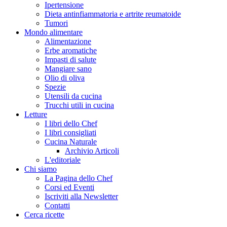
Ipertensione
Dieta antinfiammatoria e artrite reumatoide
Tumori
Mondo alimentare
Alimentazione
Erbe aromatiche
Impasti di salute
Mangiare sano
Olio di oliva
Spezie
Utensili da cucina
Trucchi utili in cucina
Letture
I libri dello Chef
I libri consigliati
Cucina Naturale
Archivio Articoli
L'editoriale
Chi siamo
La Pagina dello Chef
Corsi ed Eventi
Iscriviti alla Newsletter
Contatti
Cerca ricette