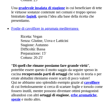
Una
gradevole insalata di stagione
in cui beneficiare di tette
le virtuose sostanze contenute nei comuni e troppo spesso
bistrattato
fagioli
, questa l’idea alla base della ricetta che
presentiamo.
Foglie di cavolfiore in agrumata mediterranea
Ricetta:
Vegan
Senza:
Glutine, Uova e Latticini
Stagione:
Autunno
Difficoltà:
Bassa
Preparazione:
15'
Cottura:
20-25'
“
Di quell che rimane possiamo fare grande virtù
”,
potrebbe essere questo il motto saggio da seguire spesso in
cucina
recuperando parti di ortaggi
che solo in teoria o per
errate abitudini riteniamo essere scarti di poco valore!
Qui ne abbiamo uno splendido esempio grazie al
cavolfiore
di cui frettolosamente si cerca di scartare foglie e torsolo come
fossero inutili, mentre possono diventare ottimi protagonisti
alleandosi con altri
ortaggi di stagione
,
erbe aromatiche
,
spezie
e molto altro.