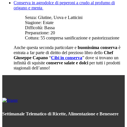
Conserva in agrodolce di peperoni a crudo al profumo di
origano e menta
Senza:
Glutine, Uova e Latticini
Stagione:
Estate
Difficoltà:
Bassa
Preparazione:
20
Cottura:
55 compresa sanificazione e pastorizzazione
Anche questa seconda particolare e
buonissima conserva
è
entrata a far parte di diritto del prezioso libro dello
Chef
Giuseppe Capano
“
Cibi in conserva
” dove si trovano un
infinità di squisite
conserve salate e dolci
per tutti i prodotti
stagionali dell’anno!
Settimanale Telematico di Ricette, Alimentazione e Benessere