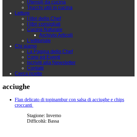
Utensili da cucina
Trucchi utili in cucina
Letture
I libri dello Chef
I libri consigliati
Cucina Naturale
Archivio Articoli
L'editoriale
Chi siamo
La Pagina dello Chef
Corsi ed Eventi
Iscriviti alla Newsletter
Contatti
Cerca ricette
acciughe
Flan delicato di topinambur con salsa di acciughe e chips
croccanti
Stagione:
Inverno
Difficoltà:
Bassa