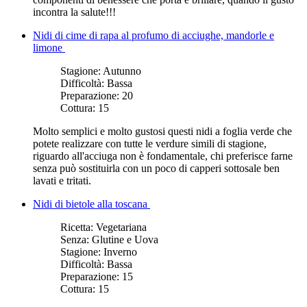
incontra la salute!!!
Nidi di cime di rapa al profumo di acciughe, mandorle e
limone
Stagione:
Autunno
Difficoltà:
Bassa
Preparazione:
20
Cottura:
15
Molto semplici e molto gustosi questi nidi a foglia verde che
potete realizzare con tutte le verdure simili di stagione,
riguardo all'acciuga non è fondamentale, chi preferisce farne
senza può sostituirla con un poco di capperi sottosale ben
lavati e tritati.
Nidi di bietole alla toscana
Ricetta:
Vegetariana
Senza:
Glutine e Uova
Stagione:
Inverno
Difficoltà:
Bassa
Preparazione:
15
Cottura:
15