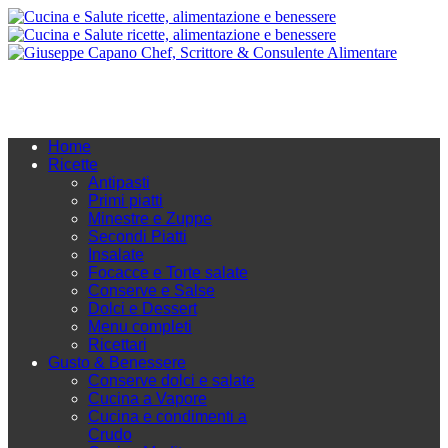
Home
Ricette
Antipasti
Primi piatti
Minestre e Zuppe
Secondi Piatti
Insalate
Focacce e Torte salate
Conserve e Salse
Dolci e Dessert
Menu completi
Ricettari
Gusto & Benessere
Conserve dolci e salate
Cucina a Vapore
Cucina e condimenti a
Crudo