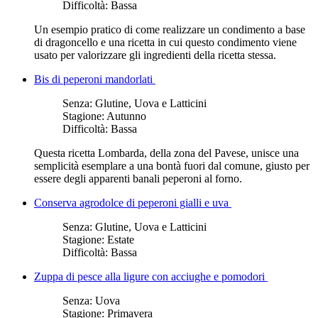
Difficoltà:
Bassa
Un esempio pratico di come realizzare un condimento a base
di dragoncello e una ricetta in cui questo condimento viene
usato per valorizzare gli ingredienti della ricetta stessa.
Bis di peperoni mandorlati
Senza:
Glutine, Uova e Latticini
Stagione:
Autunno
Difficoltà:
Bassa
Questa ricetta Lombarda, della zona del Pavese, unisce una
semplicità esemplare a una bontà fuori dal comune, giusto per
essere degli apparenti banali peperoni al forno.
Conserva agrodolce di peperoni gialli e uva
Senza:
Glutine, Uova e Latticini
Stagione:
Estate
Difficoltà:
Bassa
Zuppa di pesce alla ligure con acciughe e pomodori
Senza:
Uova
Stagione:
Primavera