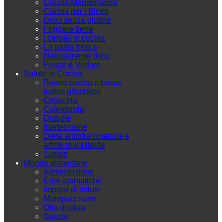
Cucina Mediterranea
Cucina per i Bimbi
Dolci senza glutine
Friggere bene
I cereali in cucina
La pasta fresca
Naturalmente dolci
Pesce & Vedure
Salute in Cucina
Buona cucina e basso
indice glicemico
Celiachia
Colesterolo
Diabete
Ipertensione
Dieta antinfiammatoria e
artrite reumatoide
Tumori
Mondo alimentare
Alimentazione
Erbe aromatiche
Impasti di salute
Mangiare sano
Olio di oliva
Spezie