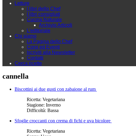
Letture
I libri dello Chef
I libri consigliati
Cucina Naturale
Archivio Articoli
L'editoriale
Chi siamo
La Pagina dello Chef
Corsi ed Eventi
Iscriviti alla Newsletter
Contatti
Cerca ricette
cannella
Biscottini ai due gusti con zabaione al rum
Ricetta:
Vegetariana
Stagione:
Inverno
Difficoltà:
Bassa
Sfoglie croccanti con crema di fichi e uva bicolore
Ricetta:
Vegetariana