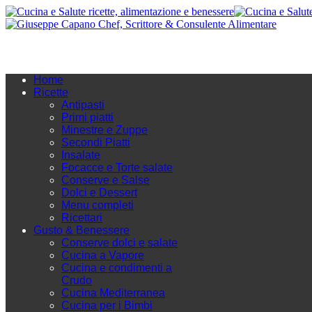
Home
Ricette
Antipasti
Primi piatti
Minestre e Zuppe
Secondi Piatti
Insalate
Focacce e Torte salate
Conserve e Salse
Dolci e Dessert
Menu completi
Ricettari
Gusto & Benessere
Conserve dolci e salate
Cucina a Vapore
Cucina e condimenti a
Crudo
Cucina Mediterranea
Cucina per i Bimbi