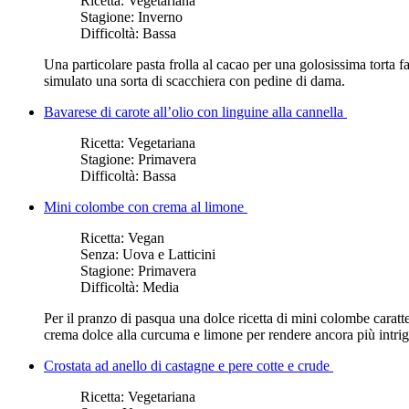
Ricetta:
Vegetariana
Stagione:
Inverno
Difficoltà:
Bassa
Una particolare pasta frolla al cacao per una golosissima torta 
simulato una sorta di scacchiera con pedine di dama.
Bavarese di carote all’olio con linguine alla cannella
Ricetta:
Vegetariana
Stagione:
Primavera
Difficoltà:
Bassa
Mini colombe con crema al limone
Ricetta:
Vegan
Senza:
Uova e Latticini
Stagione:
Primavera
Difficoltà:
Media
Per il pranzo di pasqua una dolce ricetta di mini colombe carat
crema dolce alla curcuma e limone per rendere ancora più intriga
Crostata ad anello di castagne e pere cotte e crude
Ricetta:
Vegetariana