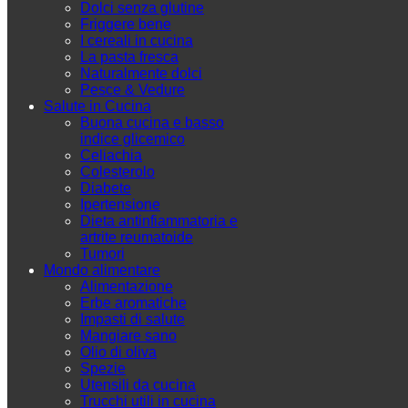
Dolci senza glutine
Friggere bene
I cereali in cucina
La pasta fresca
Naturalmente dolci
Pesce & Vedure
Salute in Cucina
Buona cucina e basso
indice glicemico
Celiachia
Colesterolo
Diabete
Ipertensione
Dieta antinfiammatoria e
artrite reumatoide
Tumori
Mondo alimentare
Alimentazione
Erbe aromatiche
Impasti di salute
Mangiare sano
Olio di oliva
Spezie
Utensili da cucina
Trucchi utili in cucina