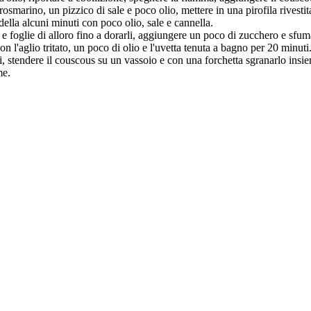
l rosmarino, un pizzico di sale e poco olio, mettere in una pirofila rivest
padella alcuni minuti con poco olio, sale e cannella.
sale e foglie di alloro fino a dorarli, aggiungere un poco di zucchero e sf
con l'aglio tritato, un poco di olio e l'uvetta tenuta a bagno per 20 minuti
, stendere il couscous su un vassoio e con una forchetta sgranarlo insiem
me.