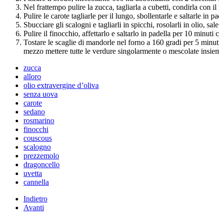
Nel frattempo pulire la zucca, tagliarla a cubetti, condirla con i
Pulire le carote tagliarle per il lungo, sbollentarle e saltarle in 
Sbucciare gli scalogni e tagliarli in spicchi, rosolarli in olio, 
Pulire il finocchio, affettarlo e saltarlo in padella per 10 minuti 
Tostare le scaglie di mandorle nel forno a 160 gradi per 5 minuti
mezzo mettere tutte le verdure singolarmente o mescolate insie
zucca
alloro
olio extravergine d’oliva
senza uova
carote
sedano
rosmarino
finocchi
couscous
scalogno
prezzemolo
dragoncello
uvetta
cannella
Indietro
Avanti