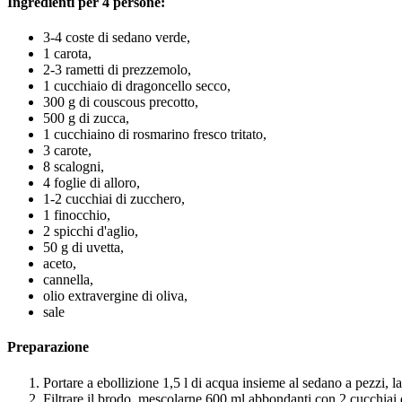
Ingredienti per 4 persone:
3-4 coste di sedano verde,
1 carota,
2-3 rametti di prezzemolo,
1 cucchiaio di dragoncello secco,
300 g di couscous precotto,
500 g di zucca,
1 cucchiaino di rosmarino fresco tritato,
3 carote,
8 scalogni,
4 foglie di alloro,
1-2 cucchiai di zucchero,
1 finocchio,
2 spicchi d'aglio,
50 g di uvetta,
aceto,
cannella,
olio extravergine di oliva,
sale
Preparazione
Portare a ebollizione 1,5 l di acqua insieme al sedano a pezzi, la
Filtrare il brodo, mescolarne 600 ml abbondanti con 2 cucchiai d'