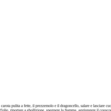
 carota pulita a fette, il prezzemolo e il dragoncello, salare e lasciare c
olio, riportare a ebollizione, spegnere la fiamma, aggiungere il couscous