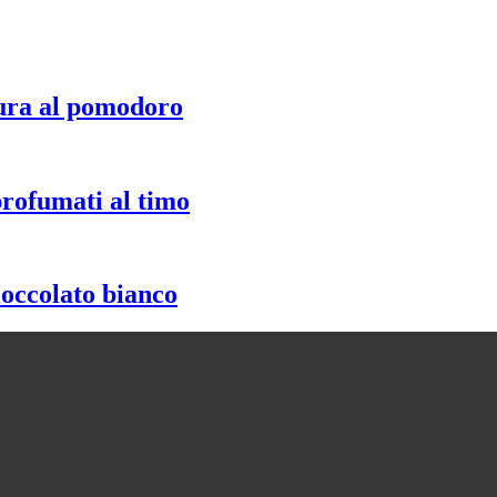
ura al pomodoro
profumati al timo
ioccolato bianco