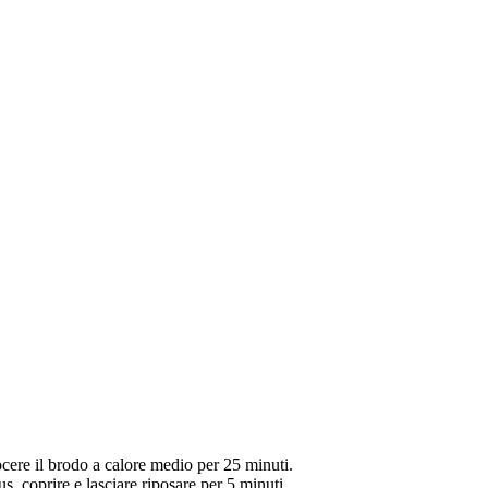
uocere il brodo a calore medio per 25 minuti.
, coprire e lasciare riposare per 5 minuti.