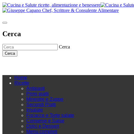
Cerca
Cerca
Cerca
Home
Ricette
Antipasti
Primi piatti
Minestre e Zuppe
Secondi Piatti
Insalate
Focacce e Torte salate
Conserve e Salse
Dolci e Dessert
Menu completi