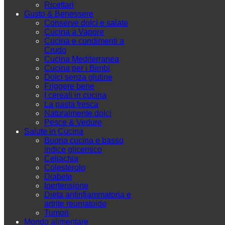
Ricettari
Gusto & Benessere
Conserve dolci e salate
Cucina a Vapore
Cucina e condimenti a
Crudo
Cucina Mediterranea
Cucina per i Bimbi
Dolci senza glutine
Friggere bene
I cereali in cucina
La pasta fresca
Naturalmente dolci
Pesce & Vedure
Salute in Cucina
Buona cucina e basso
indice glicemico
Celiachia
Colesterolo
Diabete
Ipertensione
Dieta antinfiammatoria e
artrite reumatoide
Tumori
Mondo alimentare