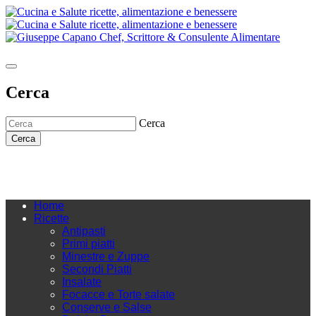
Cerca
Cerca
Cerca
Home
Ricette
Antipasti
Primi piatti
Minestre e Zuppe
Secondi Piatti
Insalate
Focacce e Torte salate
Conserve e Salse