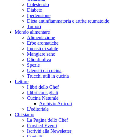
Colesterolo
Diabete
Ipertensione
Dieta antinfiammatoria e artrite reumatoide
Tumori
Mondo alimentare
Alimentazione
Erbe aromatiche
Impasti di salute
Mangiare sano
Olio di oliva
Spezie
Utensili da cucina
Trucchi utili in cucina
Letture
I libri dello Chef
I libri consigliati
Cucina Naturale
Archivio Articoli
L'editoriale
Chi siamo
La Pagina dello Chef
Corsi ed Eventi
Iscriviti alla Newsletter
Contatti