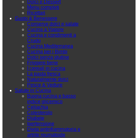
Dolci e Dessert
Menu completi
Ricettari
Gusto & Benessere
Conserve dolci e salate
Cucina a Vapore
Cucina e condimenti a
Crudo
Cucina Mediterranea
Cucina per i Bimbi
Dolci senza glutine
Friggere bene
I cereali in cucina
La pasta fresca
Naturalmente dolci
Pesce & Vedure
Salute in Cucina
Buona cucina e basso
indice glicemico
Celiachia
Colesterolo
Diabete
Ipertensione
Dieta antinfiammatoria e
artrite reumatoide