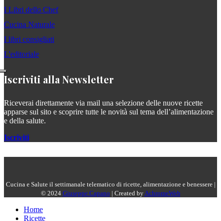
I Libri dello Chef
Cucina Naturale
I libri consigliati
L'editoriale
Iscriviti alla Newsletter
Riceverai direttamente via mail una selezione delle nuove ricette
apparse sul sito e scoprire tutte le novità sul tema dell’alimentazione
e della salute.
Iscriviti
Cucina e Salute il settimanale telematico di ricette, alimentazione e benessere |
© 2024
Giuseppe Capano
| Created by
AchromeWeb
Home
Ricette