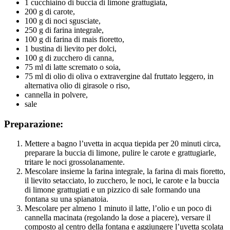
1 cucchiaino di buccia di limone grattugiata,
200 g di carote,
100 g di noci sgusciate,
250 g di farina integrale,
100 g di farina di mais fioretto,
1 bustina di lievito per dolci,
100 g di zucchero di canna,
75 ml di latte scremato o soia,
75 ml di olio di oliva o extravergine dal fruttato leggero, in
alternativa olio di girasole o riso,
cannella in polvere,
sale
Preparazione:
Mettere a bagno l’uvetta in acqua tiepida per 20 minuti circa,
preparare la buccia di limone, pulire le carote e grattugiarle,
tritare le noci grossolanamente.
Mescolare insieme la farina integrale, la farina di mais fioretto,
il lievito setacciato, lo zucchero, le noci, le carote e la buccia
di limone grattugiati e un pizzico di sale formando una
fontana su una spianatoia.
Mescolare per almeno 1 minuto il latte, l’olio e un poco di
cannella macinata (regolando la dose a piacere), versare il
composto al centro della fontana e aggiungere l’uvetta scolata