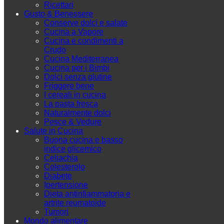
Ricettari
Gusto & Benessere
Conserve dolci e salate
Cucina a Vapore
Cucina e condimenti a
Crudo
Cucina Mediterranea
Cucina per i Bimbi
Dolci senza glutine
Friggere bene
I cereali in cucina
La pasta fresca
Naturalmente dolci
Pesce & Vedure
Salute in Cucina
Buona cucina e basso
indice glicemico
Celiachia
Colesterolo
Diabete
Ipertensione
Dieta antinfiammatoria e
artrite reumatoide
Tumori
Mondo alimentare