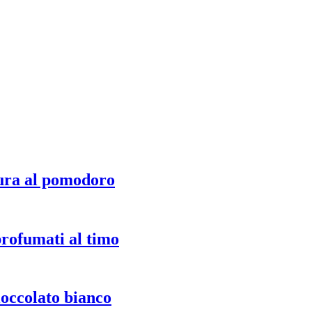
ura al pomodoro
profumati al timo
ioccolato bianco