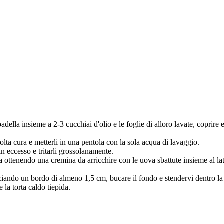
a padella insieme a 2-3 cucchiai d'olio e le foglie di alloro lavate, coprir
molta cura e metterli in una pentola con la sola acqua di lavaggio.
a in eccesso e tritarli grossolanamente.
otta ottenendo una cremina da arricchire con le uova sbattute insieme al la
sciando un bordo di almeno 1,5 cm, bucare il fondo e stendervi dentro la f
 la torta caldo tiepida.