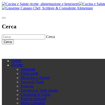
Cerca
Cerca
Cerca
Home
Ricette
Antipasti
Primi piatti
Minestre e Zuppe
Secondi Piatti
Insalate
Focacce e Torte salate
Conserve e Salse
Dolci e Dessert
Menu completi