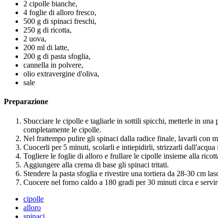
2 cipolle bianche,
4 foglie di alloro fresco,
500 g di spinaci freschi,
250 g di ricotta,
2 uova,
200 ml di latte,
200 g di pasta sfoglia,
cannella in polvere,
olio extravergine d'oliva,
sale
Preparazione
Sbucciare le cipolle e tagliarle in sottili spicchi, metterle in un
completamente le cipolle.
Nel frattempo pulire gli spinaci dalla radice finale, lavarli con 
Cuocerli per 5 minuti, scolarli e intiepidirli, strizzarli dall'acqu
Togliere le foglie di alloro e frullare le cipolle insieme alla ric
Aggiungere alla crema di base gli spinaci tritati.
Stendere la pasta sfoglia e rivestire una tortiera da 28-30 cm la
Cuocere nel forno caldo a 180 gradi per 30 minuti circa e servire
cipolle
alloro
spinaci