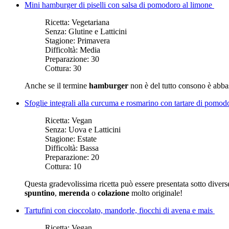
Mini hamburger di piselli con salsa di pomodoro al limone
Ricetta:
Vegetariana
Senza:
Glutine e Latticini
Stagione:
Primavera
Difficoltà:
Media
Preparazione:
30
Cottura:
30
Anche se il termine
hamburger
non è del tutto consono è abbast
Sfoglie integrali alla curcuma e rosmarino con tartare di pomod
Ricetta:
Vegan
Senza:
Uova e Latticini
Stagione:
Estate
Difficoltà:
Bassa
Preparazione:
20
Cottura:
10
Questa gradevolissima ricetta può essere presentata sotto diver
spuntino
,
merenda
o
colazione
molto originale!
Tartufini con cioccolato, mandorle, fiocchi di avena e mais
Ricetta:
Vegan