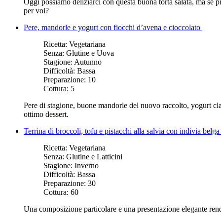
Oggi possiamo deliziarci con questa buona torta salata, ma se p
per voi?
Pere, mandorle e yogurt con fiocchi d’avena e cioccolato
Ricetta:
Vegetariana
Senza:
Glutine e Uova
Stagione:
Autunno
Difficoltà:
Bassa
Preparazione:
10
Cottura:
5
Pere di stagione, buone mandorle del nuovo raccolto, yogurt class
ottimo dessert.
Terrina di broccoli, tofu e pistacchi alla salvia con indivia bel
Ricetta:
Vegetariana
Senza:
Glutine e Latticini
Stagione:
Inverno
Difficoltà:
Bassa
Preparazione:
30
Cottura:
60
Una composizione particolare e una presentazione elegante rendo