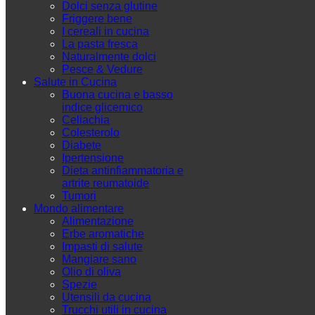
Dolci senza glutine
Friggere bene
I cereali in cucina
La pasta fresca
Naturalmente dolci
Pesce & Vedure
Salute in Cucina
Buona cucina e basso
indice glicemico
Celiachia
Colesterolo
Diabete
Ipertensione
Dieta antinfiammatoria e
artrite reumatoide
Tumori
Mondo alimentare
Alimentazione
Erbe aromatiche
Impasti di salute
Mangiare sano
Olio di oliva
Spezie
Utensili da cucina
Trucchi utili in cucina