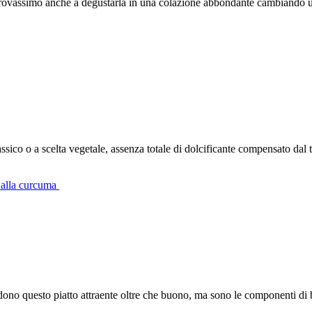
rovassimo anche a degustarla in una colazione abbondante cambiando un 
ico o a scelta vegetale, assenza totale di dolcificante compensato dal to
ga alla curcuma
no questo piatto attraente oltre che buono, ma sono le componenti di ben