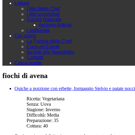
Letture
I libri dello Chef
I libri consigliati
Cucina Naturale
Archivio Articoli
L'editoriale
Chi siamo
La Pagina dello Chef
Corsi ed Eventi
Iscriviti alla Newsletter
Contatti
Cerca ricette
fiochi di avena
Quiche a porzione con erbette, formaggio Stelvio e patate nocc
Ricetta:
Vegetariana
Senza:
Uova
Stagione:
Inverno
Difficoltà:
Media
Preparazione:
35
Cottura:
40