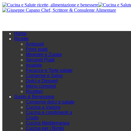
Home
Ricette
Antipasti
Primi piatti
Minestre e Zuppe
Secondi Piatti
Insalate
Focacce e Torte salate
Conserve e Salse
Dolci e Dessert
Menu completi
Ricettari
Gusto & Benessere
Conserve dolci e salate
Cucina a Vapore
Cucina e condimenti a
Crudo
Cucina Mediterranea
Cucina per i Bimbi