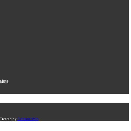
alute.
 Created by
AchromeWeb