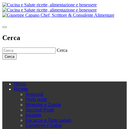
Cerca
Cerca
Cerca
Home
Ricette
Antipasti
Primi piatti
Minestre e Zuppe
Secondi Piatti
Insalate
Focacce e Torte salate
Conserve e Salse