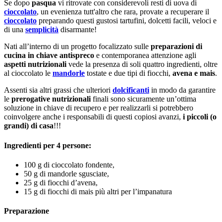
Se dopo
pasqua
vi ritrovate con considerevoli resti di uova di
cioccolato
, un evenienza tutt'altro che rara, provate a recuperare il
cioccolato
preparando questi gustosi tartufini, dolcetti facili, veloci e
di una
semplicità
disarmante!
Nati all’interno di un progetto focalizzato sulle
preparazioni di
cucina in chiave antispreco
e contemporanea attenzione agli
aspetti nutrizionali
vede la presenza di soli quattro ingredienti, oltre
al cioccolato le
mandorle
tostate e due tipi di fiocchi,
avena e mais
.
Assenti sia altri grassi che ulteriori
dolcificanti
in modo da garantire
le
prerogative nutrizionali
finali sono sicuramente un’ottima
soluzione in chiave di recupero e per realizzarli si potrebbero
coinvolgere anche i responsabili di questi copiosi avanzi,
i piccoli (o
grandi) di casa
!!!
Ingredienti per 4 persone:
100 g di cioccolato fondente,
50 g di mandorle sgusciate,
25 g di fiocchi d’avena,
15 g di fiocchi di mais più altri per l’impanatura
Preparazione