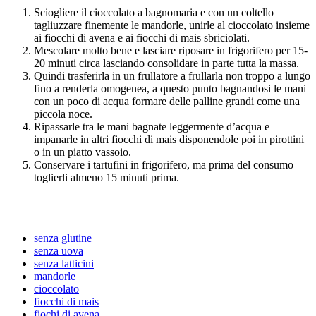
Sciogliere il cioccolato a bagnomaria e con un coltello
tagliuzzare finemente le mandorle, unirle al cioccolato insieme
ai fiocchi di avena e ai fiocchi di mais sbriciolati.
Mescolare molto bene e lasciare riposare in frigorifero per 15-
20 minuti circa lasciando consolidare in parte tutta la massa.
Quindi trasferirla in un frullatore a frullarla non troppo a lungo
fino a renderla omogenea, a questo punto bagnandosi le mani
con un poco di acqua formare delle palline grandi come una
piccola noce.
Ripassarle tra le mani bagnate leggermente d’acqua e
impanarle in altri fiocchi di mais disponendole poi in pirottini
o in un piatto vassoio.
Conservare i tartufini in frigorifero, ma prima del consumo
toglierli almeno 15 minuti prima.
senza glutine
senza uova
senza latticini
mandorle
cioccolato
fiocchi di mais
fiochi di avena