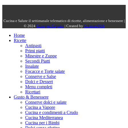
Cucina e Salute il settimanale telematico di ricette, alimentazione e benessere |
© 2024
Giuseppe Capano
| Created by
AchromeWeb
Home
Ricette
Antipasti
Primi piatti
Minestre e Zuppe
Secondi Piatti
Insalate
Focacce e Torte salate
Conserve e Salse
Dolci e Dessert
Menu completi
Ricettari
Gusto & Benessere
Conserve dolci e salate
Cucina a Vapore
Cucina e condimenti a Crudo
Cucina Mediterranea
Cucina per i Bimbi
Dolci senza glutine