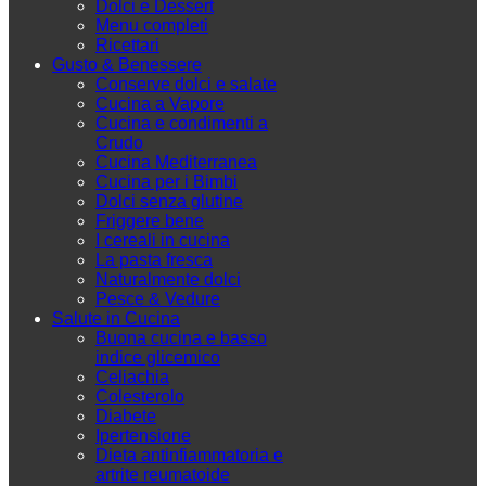
Dolci e Dessert
Menu completi
Ricettari
Gusto & Benessere
Conserve dolci e salate
Cucina a Vapore
Cucina e condimenti a
Crudo
Cucina Mediterranea
Cucina per i Bimbi
Dolci senza glutine
Friggere bene
I cereali in cucina
La pasta fresca
Naturalmente dolci
Pesce & Vedure
Salute in Cucina
Buona cucina e basso
indice glicemico
Celiachia
Colesterolo
Diabete
Ipertensione
Dieta antinfiammatoria e
artrite reumatoide