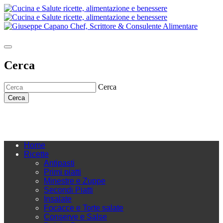
Cerca
Cerca
Cerca
Home
Ricette
Antipasti
Primi piatti
Minestre e Zuppe
Secondi Piatti
Insalate
Focacce e Torte salate
Conserve e Salse