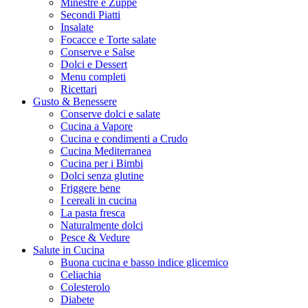
Minestre e Zuppe
Secondi Piatti
Insalate
Focacce e Torte salate
Conserve e Salse
Dolci e Dessert
Menu completi
Ricettari
Gusto & Benessere
Conserve dolci e salate
Cucina a Vapore
Cucina e condimenti a Crudo
Cucina Mediterranea
Cucina per i Bimbi
Dolci senza glutine
Friggere bene
I cereali in cucina
La pasta fresca
Naturalmente dolci
Pesce & Vedure
Salute in Cucina
Buona cucina e basso indice glicemico
Celiachia
Colesterolo
Diabete