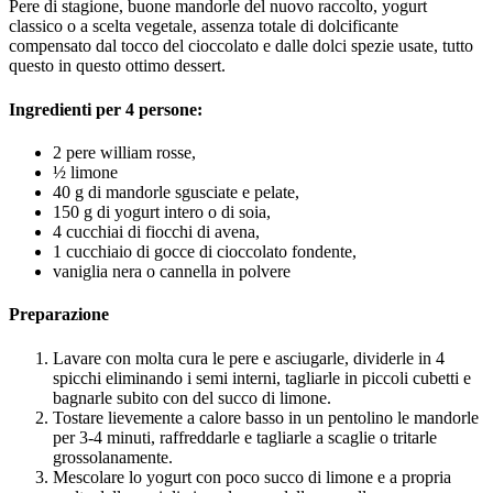
Pere di stagione, buone mandorle del nuovo raccolto, yogurt
classico o a scelta vegetale, assenza totale di dolcificante
compensato dal tocco del cioccolato e dalle dolci spezie usate, tutto
questo in questo ottimo dessert.
Ingredienti per 4 persone:
2 pere william rosse,
½ limone
40 g di mandorle sgusciate e pelate,
150 g di yogurt intero o di soia,
4 cucchiai di fiocchi di avena,
1 cucchiaio di gocce di cioccolato fondente,
vaniglia nera o cannella in polvere
Preparazione
Lavare con molta cura le pere e asciugarle, dividerle in 4
spicchi eliminando i semi interni, tagliarle in piccoli cubetti e
bagnarle subito con del succo di limone.
Tostare lievemente a calore basso in un pentolino le mandorle
per 3-4 minuti, raffreddarle e tagliarle a scaglie o tritarle
grossolanamente.
Mescolare lo yogurt con poco succo di limone e a propria