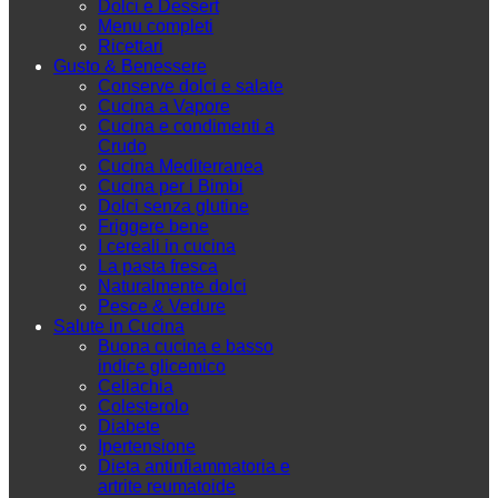
Dolci e Dessert
Menu completi
Ricettari
Gusto & Benessere
Conserve dolci e salate
Cucina a Vapore
Cucina e condimenti a
Crudo
Cucina Mediterranea
Cucina per i Bimbi
Dolci senza glutine
Friggere bene
I cereali in cucina
La pasta fresca
Naturalmente dolci
Pesce & Vedure
Salute in Cucina
Buona cucina e basso
indice glicemico
Celiachia
Colesterolo
Diabete
Ipertensione
Dieta antinfiammatoria e
artrite reumatoide