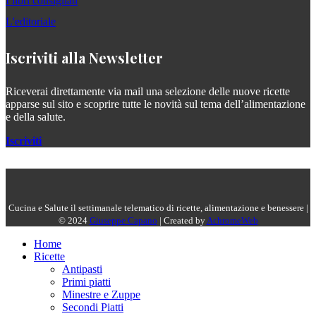
I libri consigliati
L'editoriale
Iscriviti alla Newsletter
Riceverai direttamente via mail una selezione delle nuove ricette
apparse sul sito e scoprire tutte le novità sul tema dell’alimentazione
e della salute.
Iscriviti
Cucina e Salute il settimanale telematico di ricette, alimentazione e benessere |
© 2024
Giuseppe Capano
| Created by
AchromeWeb
Home
Ricette
Antipasti
Primi piatti
Minestre e Zuppe
Secondi Piatti