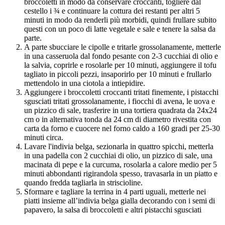
broccoletti in modo da conservare croccanti, togliere dal
cestello i ¾ e continuare la cottura dei restanti per altri 5
minuti in modo da renderli più morbidi, quindi frullare subito
questi con un poco di latte vegetale e sale e tenere la salsa da
parte.
A parte sbucciare le cipolle e tritarle grossolanamente, metterle
in una casseruola dal fondo pesante con 2-3 cucchiai di olio e
la salvia, coprirle e rosolarle per 10 minuti, aggiungere il tofu
tagliato in piccoli pezzi, insaporirlo per 10 minuti e frullarlo
mettendolo in una ciotola a intiepidire.
Aggiungere i broccoletti croccanti tritati finemente, i pistacchi
sgusciati tritati grossolanamente, i fiocchi di avena, le uova e
un pizzico di sale, trasferire in una tortiera quadrata da 24x24
cm o in alternativa tonda da 24 cm di diametro rivestita con
carta da forno e cuocere nel forno caldo a 160 gradi per 25-30
minuti circa.
Lavare l'indivia belga, sezionarla in quattro spicchi, metterla
in una padella con 2 cucchiai di olio, un pizzico di sale, una
macinata di pepe e la curcuma, rosolarla a calore medio per 5
minuti abbondanti rigirandola spesso, travasarla in un piatto e
quando fredda tagliarla in striscioline.
Sformare e tagliare la terrina in 4 parti uguali, metterle nei
piatti insieme all’indivia belga gialla decorando con i semi di
papavero, la salsa di broccoletti e altri pistacchi sgusciati