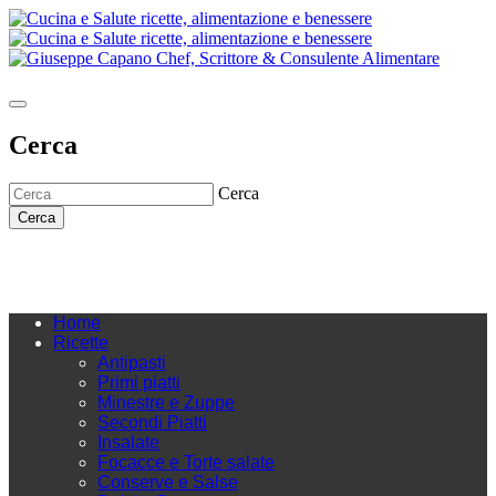
Cerca
Cerca
Cerca
Home
Ricette
Antipasti
Primi piatti
Minestre e Zuppe
Secondi Piatti
Insalate
Focacce e Torte salate
Conserve e Salse