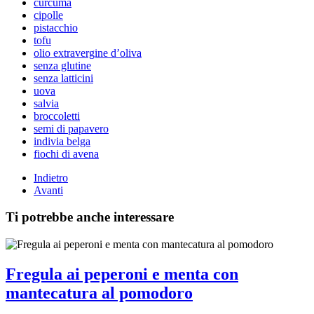
curcuma
cipolle
pistacchio
tofu
olio extravergine d’oliva
senza glutine
senza latticini
uova
salvia
broccoletti
semi di papavero
indivia belga
fiochi di avena
Indietro
Avanti
Ti potrebbe anche interessare
Fregula ai peperoni e menta con
mantecatura al pomodoro