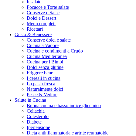
Insalate
Focacce e Torte salate
Conserve e Salse
Dolci e Dessert
Menu completi
Ricettari
Gusto & Benessere
Conserve dolci e salate
Cucina a Vapore
Cucina e condimenti a Crudo
Cucina Mediterranea
Cucina per i Bimbi
Dolci senza glutine
Friggere bene
I cereali in cucina
La pasta fresca
Naturalmente dolci
Pesce & Vedure
Salute in Cucina
Buona cucina e basso indice glicemico
Celiachia
Colesterolo
Diabete
Ipertensione
Dieta antinfiammatoria e artrite reumatoide