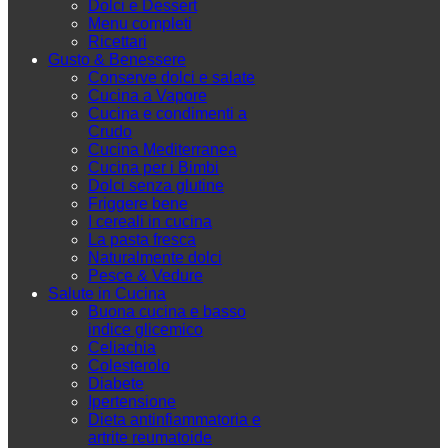
Dolci e Dessert
Menu completi
Ricettari
Gusto & Benessere
Conserve dolci e salate
Cucina a Vapore
Cucina e condimenti a
Crudo
Cucina Mediterranea
Cucina per i Bimbi
Dolci senza glutine
Friggere bene
I cereali in cucina
La pasta fresca
Naturalmente dolci
Pesce & Vedure
Salute in Cucina
Buona cucina e basso
indice glicemico
Celiachia
Colesterolo
Diabete
Ipertensione
Dieta antinfiammatoria e
artrite reumatoide