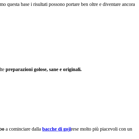
amo questa base i risultati possono portare ben oltre e diventare ancora
lte
preparazioni golose, sane e originali.
ibo
a cominciare dalla
bacche di goji
rese molto più piacevoli con un