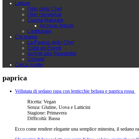
Letture
I libri dello Chef
I libri consigliati
Cucina Naturale
Archivio Articoli
L'editoriale
Chi siamo
La Pagina dello Chef
Corsi ed Eventi
Iscriviti alla Newsletter
Contatti
Cerca ricette
paprica
Vellutata di sedano rapa con lenticchie beluga e paprica rossa
Ricetta:
Vegan
Senza:
Glutine, Uova e Latticini
Stagione:
Primavera
Difficoltà:
Bassa
Ecco come rendere elegante una semplice minestra, il sedano rap