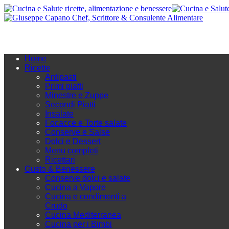
Home
Ricette
Antipasti
Primi piatti
Minestre e Zuppe
Secondi Piatti
Insalate
Focacce e Torte salate
Conserve e Salse
Dolci e Dessert
Menu completi
Ricettari
Gusto & Benessere
Conserve dolci e salate
Cucina a Vapore
Cucina e condimenti a
Crudo
Cucina Mediterranea
Cucina per i Bimbi