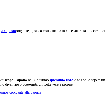
n
antipasto
originale, gustoso e succulento in cui esaltare la dolcezza de
a
Giuseppe Capano
nel suo ultimo
splendido libro
e se non lo sapete un
 o diventare protagonista di ricette vere e proprie.
 quinoa croccante alla paprica