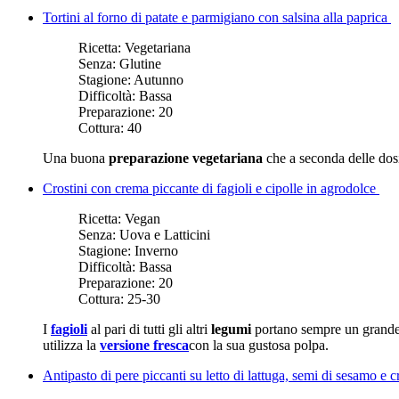
Tortini al forno di patate e parmigiano con salsina alla paprica
Ricetta:
Vegetariana
Senza:
Glutine
Stagione:
Autunno
Difficoltà:
Bassa
Preparazione:
20
Cottura:
40
Una buona
preparazione vegetariana
che a seconda delle dosi
Crostini con crema piccante di fagioli e cipolle in agrodolce
Ricetta:
Vegan
Senza:
Uova e Latticini
Stagione:
Inverno
Difficoltà:
Bassa
Preparazione:
20
Cottura:
25-30
I
fagioli
al pari di tutti gli altri
legumi
portano sempre un grand
utilizza la
versione fresca
con la sua gustosa polpa.
Antipasto di pere piccanti su letto di lattuga, semi di sesamo e