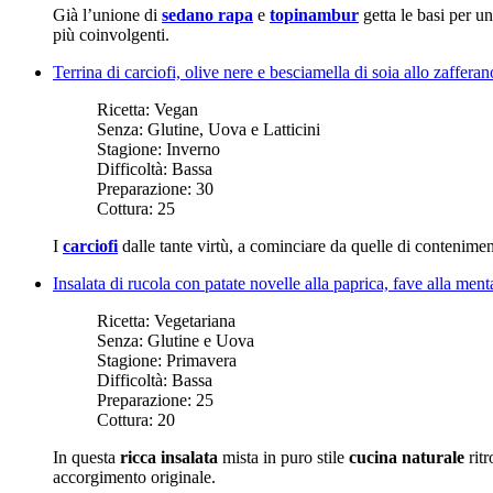
Già l’unione di
sedano rapa
e
topinambur
getta le basi per u
più coinvolgenti.
Terrina di carciofi, olive nere e besciamella di soia allo zaffera
Ricetta:
Vegan
Senza:
Glutine, Uova e Latticini
Stagione:
Inverno
Difficoltà:
Bassa
Preparazione:
30
Cottura:
25
I
carciofi
dalle tante virtù, a cominciare da quelle di contenime
Insalata di rucola con patate novelle alla paprica, fave alla ment
Ricetta:
Vegetariana
Senza:
Glutine e Uova
Stagione:
Primavera
Difficoltà:
Bassa
Preparazione:
25
Cottura:
20
In questa
ricca insalata
mista in puro stile
cucina naturale
ritr
accorgimento originale.