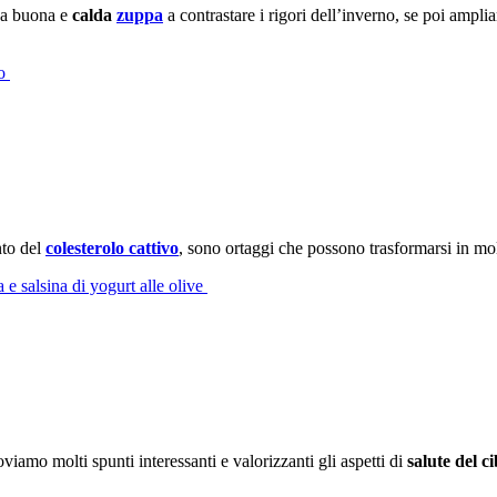
na buona e
calda
zuppa
a contrastare i rigori dell’inverno, se poi ampli
no
nto del
colesterolo cattivo
, sono ortaggi che possono trasformarsi in mo
a e salsina di yogurt alle olive
oviamo molti spunti interessanti e valorizzanti gli aspetti di
salute del c