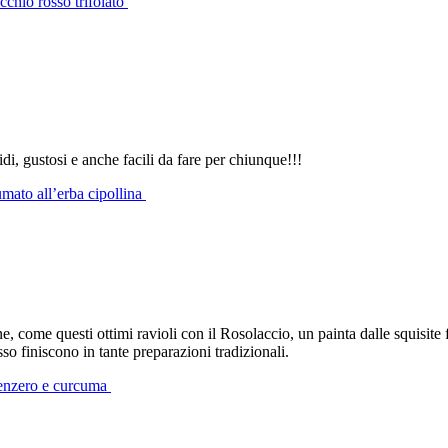
icchio rosso trifolato
di, gustosi e anche facili da fare per chiunque!!!
umato all’erba cipollina
come questi ottimi ravioli con il Rosolaccio, un painta dalle squisite fo
so finiscono in tante preparazioni tradizionali.
 zenzero e curcuma