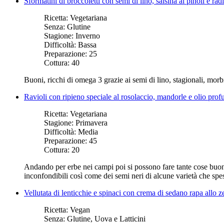
Sformatini di broccoletti con semi di lino, salsina ai pinoli e rad
Ricetta:
Vegetariana
Senza:
Glutine
Stagione:
Inverno
Difficoltà:
Bassa
Preparazione:
25
Cottura:
40
Buoni, ricchi di omega 3 grazie ai semi di lino, stagionali, morbi
Ravioli con ripieno speciale al rosolaccio, mandorle e olio prof
Ricetta:
Vegetariana
Stagione:
Primavera
Difficoltà:
Media
Preparazione:
45
Cottura:
20
Andando per erbe nei campi poi si possono fare tante cose buone, 
inconfondibili così come dei semi neri di alcune varietà che spes
Vellutata di lenticchie e spinaci con crema di sedano rapa allo
Ricetta:
Vegan
Senza:
Glutine, Uova e Latticini