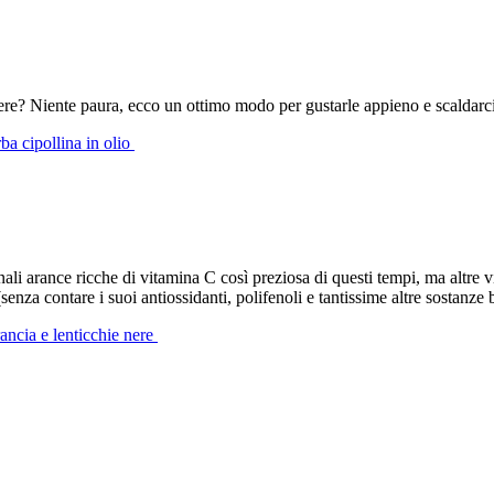
ere? Niente paura, ecco un ottimo modo per gustarle appieno e scaldarci
rba cipollina in olio
ali arance ricche di vitamina C così preziosa di questi tempi, ma altre vi
senza contare i suoi antiossidanti, polifenoli e tantissime altre sostanze 
rancia e lenticchie nere