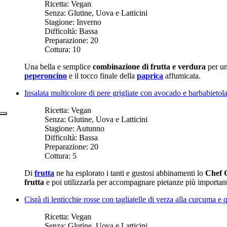
Ricetta:
Vegan
Senza:
Glutine, Uova e Latticini
Stagione:
Inverno
Difficoltà:
Bassa
Preparazione:
20
Cottura:
10
Una bella e semplice
combinazione di frutta e verdura
per u
peperoncino
e il tocco finale della
paprica
affumicata.
Insalata multicolore di pere grigliate con avocado e barbabietol
Ricetta:
Vegan
Senza:
Glutine, Uova e Latticini
Stagione:
Autunno
Difficoltà:
Bassa
Preparazione:
20
Cottura:
5
Di
frutta
ne ha esplorato i tanti e gustosi abbinamenti lo
Chef 
frutta
e poi utilizzarla per accompagnare pietanze più importanti
Cisrà di lenticchie rosse con tagliatelle di verza alla curcuma e
Ricetta:
Vegan
Senza:
Glutine, Uova e Latticini