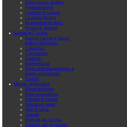
Dolci senza glutine
Friggere bene
I cereali in cucina
La pasta fresca
Naturalmente dolci
Pesce & Vedure
Salute in Cucina
Buona cucina e basso
indice glicemico
Celiachia
Colesterolo
Diabete
Ipertensione
Dieta antinfiammatoria e
artrite reumatoide
Tumori
Mondo alimentare
Alimentazione
Erbe aromatiche
Impasti di salute
Mangiare sano
Olio di oliva
Spezie
Utensili da cucina
Trucchi utili in cucina