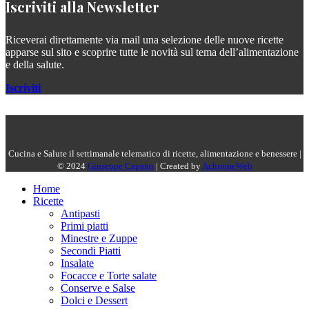
Iscriviti alla Newsletter
Riceverai direttamente via mail una selezione delle nuove ricette
apparse sul sito e scoprire tutte le novità sul tema dell’alimentazione
e della salute.
Iscriviti
Cucina e Salute il settimanale telematico di ricette, alimentazione e benessere |
© 2024
Giuseppe Capano
| Created by
AchromeWeb
Home
Ricette
Antipasti
Primi piatti
Minestre e Zuppe
Secondi Piatti
Insalate
Focacce e Torte salate
Conserve e Salse
Dolci e Dessert