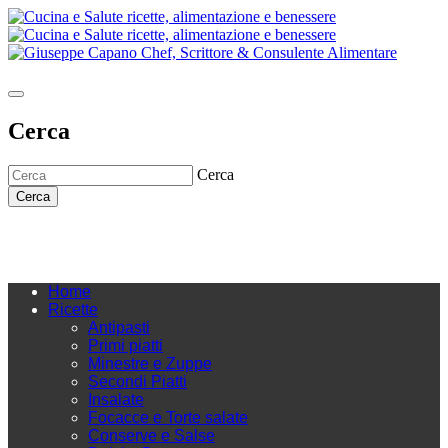
Cerca
Cerca
Cerca
Home
Ricette
Antipasti
Primi piatti
Minestre e Zuppe
Secondi Piatti
Insalate
Focacce e Torte salate
Conserve e Salse