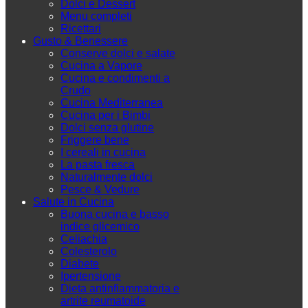
Dolci e Dessert
Menu completi
Ricettari
Gusto & Benessere
Conserve dolci e salate
Cucina a Vapore
Cucina e condimenti a
Crudo
Cucina Mediterranea
Cucina per i Bimbi
Dolci senza glutine
Friggere bene
I cereali in cucina
La pasta fresca
Naturalmente dolci
Pesce & Vedure
Salute in Cucina
Buona cucina e basso
indice glicemico
Celiachia
Colesterolo
Diabete
Ipertensione
Dieta antinfiammatoria e
artrite reumatoide