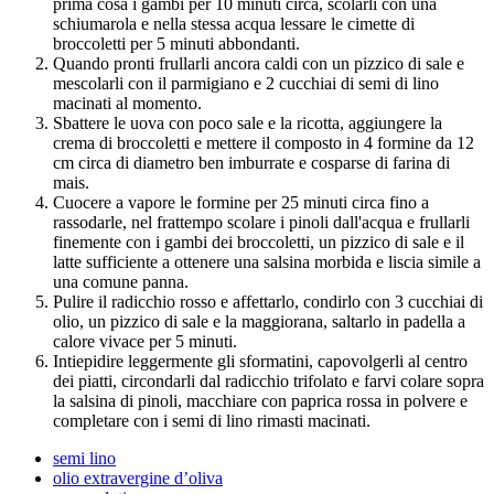
prima cosa i gambi per 10 minuti circa, scolarli con una
schiumarola e nella stessa acqua lessare le cimette di
broccoletti per 5 minuti abbondanti.
Quando pronti frullarli ancora caldi con un pizzico di sale e
mescolarli con il parmigiano e 2 cucchiai di semi di lino
macinati al momento.
Sbattere le uova con poco sale e la ricotta, aggiungere la
crema di broccoletti e mettere il composto in 4 formine da 12
cm circa di diametro ben imburrate e cosparse di farina di
mais.
Cuocere a vapore le formine per 25 minuti circa fino a
rassodarle, nel frattempo scolare i pinoli dall'acqua e frullarli
finemente con i gambi dei broccoletti, un pizzico di sale e il
latte sufficiente a ottenere una salsina morbida e liscia simile a
una comune panna.
Pulire il radicchio rosso e affettarlo, condirlo con 3 cucchiai di
olio, un pizzico di sale e la maggiorana, saltarlo in padella a
calore vivace per 5 minuti.
Intiepidire leggermente gli sformatini, capovolgerli al centro
dei piatti, circondarli dal radicchio trifolato e farvi colare sopra
la salsina di pinoli, macchiare con paprica rossa in polvere e
completare con i semi di lino rimasti macinati.
semi lino
olio extravergine d’oliva