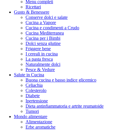
Menu completi
Ricettari
Gusto & Benessere
Conserve dolci e salate
Cucina a Vapore
Cucina e condimenti a Crudo
Cucina Mediterranea
Cucina per i Bimbi
Dolci senza glutine
Friggere bene
I cereali in cucina
La pasta fresca
Naturalmente dolci
Pesce & Vedure
Salute in Cucina
Buona cucina e basso indice glicemico
Celiachia
Colesterolo
Diabete
Ipertensione
Dieta antinfiammatoria e artrite reumatoide
Tumori
Mondo alimentare
Alimentazione
Erbe aromatiche