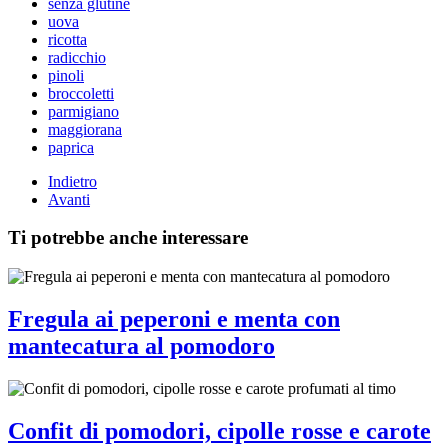
senza glutine
uova
ricotta
radicchio
pinoli
broccoletti
parmigiano
maggiorana
paprica
Indietro
Avanti
Ti potrebbe anche interessare
Fregula ai peperoni e menta con
mantecatura al pomodoro
Confit di pomodori, cipolle rosse e carote