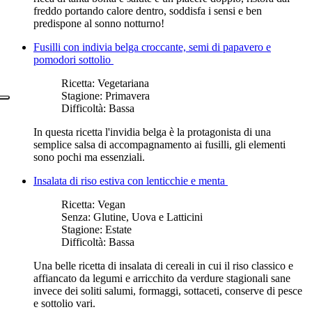
freddo portando calore dentro, soddisfa i sensi e ben
predispone al sonno notturno!
Fusilli con indivia belga croccante, semi di papavero e
pomodori sottolio
Ricetta:
Vegetariana
Stagione:
Primavera
Difficoltà:
Bassa
In questa ricetta l'invidia belga è la protagonista
di una
semplice salsa di accompagnamento ai fusilli
, gli elementi
sono pochi ma essenziali.
Insalata di riso estiva con lenticchie e menta
Ricetta:
Vegan
Senza:
Glutine, Uova e Latticini
Stagione:
Estate
Difficoltà:
Bassa
Una belle ricetta di insalata di cereali in cui il riso classico e
affiancato da legumi e arricchito da verdure stagionali sane
invece dei soliti salumi, formaggi, sottaceti, conserve di pesce
e sottolio vari.