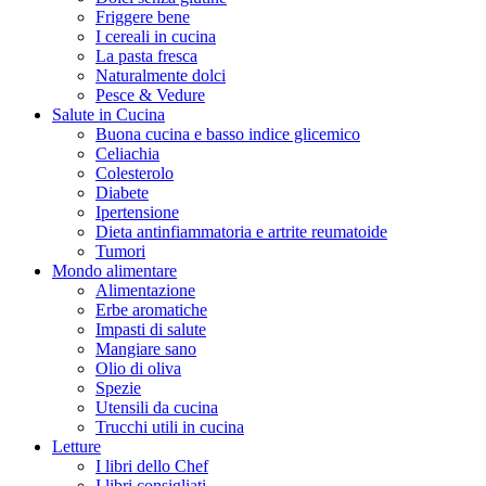
Friggere bene
I cereali in cucina
La pasta fresca
Naturalmente dolci
Pesce & Vedure
Salute in Cucina
Buona cucina e basso indice glicemico
Celiachia
Colesterolo
Diabete
Ipertensione
Dieta antinfiammatoria e artrite reumatoide
Tumori
Mondo alimentare
Alimentazione
Erbe aromatiche
Impasti di salute
Mangiare sano
Olio di oliva
Spezie
Utensili da cucina
Trucchi utili in cucina
Letture
I libri dello Chef
I libri consigliati