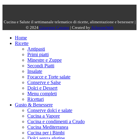
Cucina e Salute il settimanale telematico di ricette, alimentazione e benessere |
© 2024
Giuseppe Capano
| Created by
AchromeWeb
Home
Ricette
Antipasti
Primi piatti
Minestre e Zuppe
Secondi Piatti
Insalate
Focacce e Torte salate
Conserve e Salse
Dolci e Dessert
Menu completi
Ricettari
Gusto & Benessere
Conserve dolci e salate
Cucina a Vapore
Cucina e condimenti a Crudo
Cucina Mediterranea
Cucina per i Bimbi
Dolci senza glutine