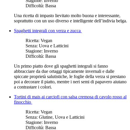
Stagione:
Inverno
Difficoltà:
Bassa
Una ricetta di impasto lievitato molto buona e interessante,
soprattutto con un uso diverso e intelligente dell’indivia belga.
Spaghetti integrali con verza e zucca
Ricetta:
Vegan
Senza:
Uova e Latticini
Stagione:
Inverno
Difficoltà:
Bassa
Un primo piatto dove gli spaghetti integrali si fanno
abbracciare da due ortaggi tipicamente invernali e dalle
spiccate proprietà salutistiche, le foglie della verza si prestano
poi a decorare il piatto, mentre i neri semi di papavero aiutano
a contrastare i colori.
Tortini di mais ai carciofi con salsa cremosa di cavolo rosso al
finocchio
Ricetta:
Vegan
Senza:
Glutine, Uova e Latticini
Stagione:
Inverno
Difficoltà:
Bassa