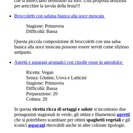
che si intrecciano benissimo tra loro. Una proposta deliziosa
per arricchire la tavola della festa!!!
Broccoletti con salsina bianca alla noce moscata
Stagione:
Primavera
Difficoltà:
Bassa
Questa piccola composizione di broccoletti con una salsa
bianca alla noce moscata possono essere serviti come sfizioso
antipasto.
Agretti e asparagi aromatici con cipolle rosse in agrodolce
Ricetta:
Vegan
Senza:
Glutine, Uova e Latticini
Stagione:
Primavera
Difficoltà:
Bassa
Preparazione:
20
Cottura:
20
In questa
ricetta ricca di ortaggi e salute
si incontrano due
protagonisti stagionali in verde, gli ottimi e filamentosi
agretti
che si potrebbero scambiare per ottimi
spaghetti vegetali
e gli
iconici
asparagi
ritrovabili anche in altre colorate tipologie.