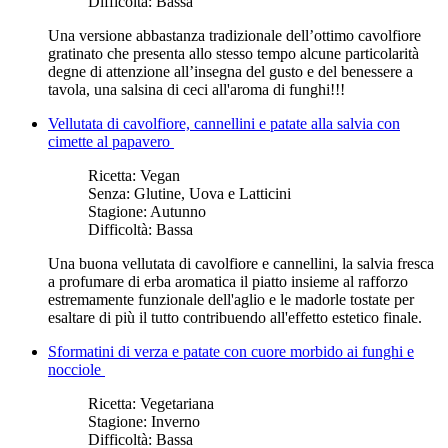
Difficoltà:
Bassa
Una versione abbastanza tradizionale dell’ottimo cavolfiore
gratinato che presenta allo stesso tempo alcune particolarità
degne di attenzione all’insegna del gusto e del benessere a
tavola, una salsina di ceci all'aroma di funghi!!!
Vellutata di cavolfiore, cannellini e patate alla salvia con
cimette al papavero
Ricetta:
Vegan
Senza:
Glutine, Uova e Latticini
Stagione:
Autunno
Difficoltà:
Bassa
Una buona vellutata di cavolfiore e cannellini, la salvia fresca
a profumare di erba aromatica il piatto insieme al rafforzo
estremamente funzionale dell'aglio e le madorle tostate per
esaltare di più il tutto contribuendo all'effetto estetico finale.
Sformatini di verza e patate con cuore morbido ai funghi e
nocciole
Ricetta:
Vegetariana
Stagione:
Inverno
Difficoltà:
Bassa