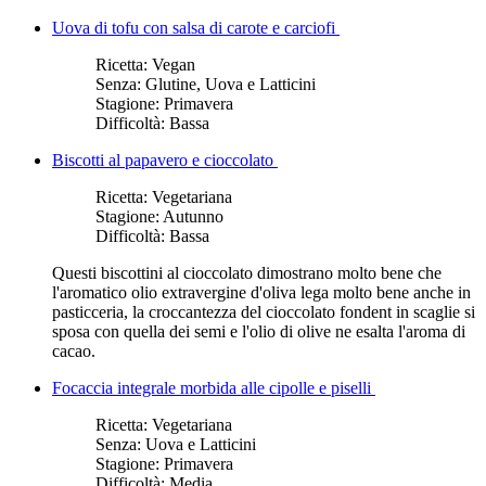
Uova di tofu con salsa di carote e carciofi
Ricetta:
Vegan
Senza:
Glutine, Uova e Latticini
Stagione:
Primavera
Difficoltà:
Bassa
Biscotti al papavero e cioccolato
Ricetta:
Vegetariana
Stagione:
Autunno
Difficoltà:
Bassa
Questi biscottini al cioccolato dimostrano molto bene che
l'aromatico olio extravergine d'oliva lega molto bene anche in
pasticceria, la croccantezza del cioccolato fondent in scaglie si
sposa con quella dei semi e l'olio di olive ne esalta l'aroma di
cacao.
Focaccia integrale morbida alle cipolle e piselli
Ricetta:
Vegetariana
Senza:
Uova e Latticini
Stagione:
Primavera
Difficoltà:
Media