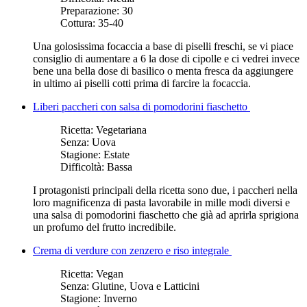
Preparazione:
30
Cottura:
35-40
Una golosissima focaccia a base di piselli freschi, se vi piace
consiglio di aumentare a 6 la dose di cipolle e ci vedrei invece
bene una bella dose di basilico o menta fresca da aggiungere
in ultimo ai piselli cotti prima di farcire la focaccia.
Liberi paccheri con salsa di pomodorini fiaschetto
Ricetta:
Vegetariana
Senza:
Uova
Stagione:
Estate
Difficoltà:
Bassa
I protagonisti principali della ricetta sono due, i paccheri nella
loro magnificenza di pasta lavorabile in mille modi diversi e
una salsa di pomodorini fiaschetto che già ad aprirla sprigiona
un profumo del frutto incredibile.
Crema di verdure con zenzero e riso integrale
Ricetta:
Vegan
Senza:
Glutine, Uova e Latticini
Stagione:
Inverno