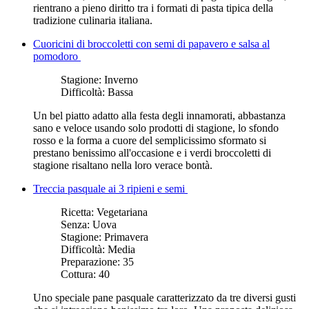
rientrano a pieno diritto tra i formati di pasta tipica della
tradizione culinaria italiana.
Cuoricini di broccoletti con semi di papavero e salsa al
pomodoro
Stagione:
Inverno
Difficoltà:
Bassa
Un bel piatto adatto alla festa degli innamorati, abbastanza
sano e veloce usando solo prodotti di stagione, lo sfondo
rosso e la forma a cuore del semplicissimo sformato si
prestano benissimo all'occasione e i verdi broccoletti di
stagione risaltano nella loro verace bontà.
Treccia pasquale ai 3 ripieni e semi
Ricetta:
Vegetariana
Senza:
Uova
Stagione:
Primavera
Difficoltà:
Media
Preparazione:
35
Cottura:
40
Uno speciale pane pasquale caratterizzato da tre diversi gusti