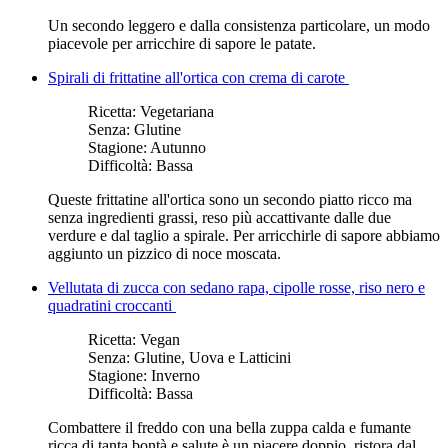
Un secondo leggero e dalla consistenza particolare, un modo
piacevole per arricchire di sapore le patate.
Spirali di frittatine all'ortica con crema di carote
Ricetta:
Vegetariana
Senza:
Glutine
Stagione:
Autunno
Difficoltà:
Bassa
Queste frittatine all'ortica sono un secondo piatto ricco ma
senza ingredienti grassi, reso più accattivante dalle due
verdure e dal taglio a spirale. Per arricchirle di sapore abbiamo
aggiunto un pizzico di noce moscata.
Vellutata di zucca con sedano rapa, cipolle rosse, riso nero e
quadratini croccanti
Ricetta:
Vegan
Senza:
Glutine, Uova e Latticini
Stagione:
Inverno
Difficoltà:
Bassa
Combattere il freddo con una bella zuppa calda e fumante
ricca di tanta bontà e salute è un piacere doppio, ristora dal