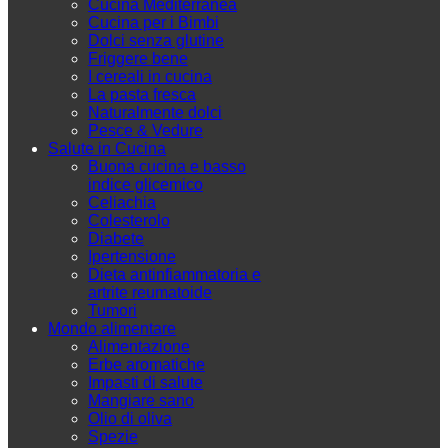
Cucina Mediterranea
Cucina per i Bimbi
Dolci senza glutine
Friggere bene
I cereali in cucina
La pasta fresca
Naturalmente dolci
Pesce & Vedure
Salute in Cucina
Buona cucina e basso
indice glicemico
Celiachia
Colesterolo
Diabete
Ipertensione
Dieta antinfiammatoria e
artrite reumatoide
Tumori
Mondo alimentare
Alimentazione
Erbe aromatiche
Impasti di salute
Mangiare sano
Olio di oliva
Spezie