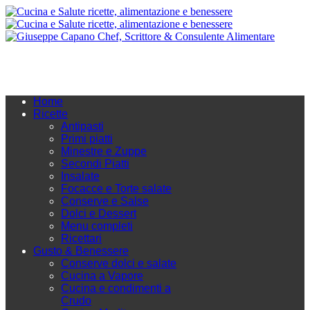
Home
Ricette
Antipasti
Primi piatti
Minestre e Zuppe
Secondi Piatti
Insalate
Focacce e Torte salate
Conserve e Salse
Dolci e Dessert
Menu completi
Ricettari
Gusto & Benessere
Conserve dolci e salate
Cucina a Vapore
Cucina e condimenti a
Crudo