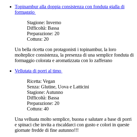
Topinambur alla doppia consistenza con fonduta gialla di
formaggio
Stagione:
Inverno
Difficoltà:
Bassa
Preparazione:
20
Cottura:
20
Un bella ricetta con protagonisti i topinambur, la loro
molteplice consistenza, la presenza di una semplice fonduta di
formaggio colorata e aromatizzata con lo zafferano
Vellutata di porri al timo
Ricetta:
Vegan
Senza:
Glutine, Uova e Latticini
Stagione:
Autunno
Difficoltà:
Bassa
Preparazione:
20
Cottura:
40
Una velluata molto semplice, buona e salutare a base di porri
e spinaci che invita a riscaldarci con gusto e colori in queste
giornate fredde di fine autunno!!!