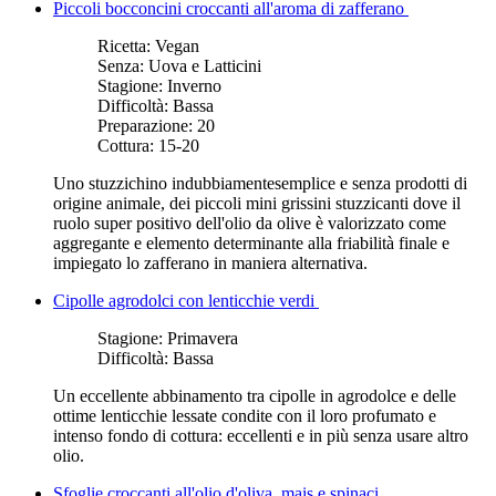
Piccoli bocconcini croccanti all'aroma di zafferano
Ricetta:
Vegan
Senza:
Uova e Latticini
Stagione:
Inverno
Difficoltà:
Bassa
Preparazione:
20
Cottura:
15-20
Uno stuzzichino indubbiamente
semplice e senza prodotti di
origine animale, dei piccoli mini grissini stuzzicanti dove il
ruolo super positivo dell'olio da olive è valorizzato come
aggregante e elemento determinante alla friabilità finale e
impiegato lo zafferano in maniera alternativa.
Cipolle agrodolci con lenticchie verdi
Stagione:
Primavera
Difficoltà:
Bassa
Un eccellente abbinamento tra cipolle in agrodolce e delle
ottime lenticchie lessate condite con il loro profumato e
intenso fondo di cottura: eccellenti e in più senza usare altro
olio.
Sfoglie croccanti all'olio d'oliva, mais e spinaci