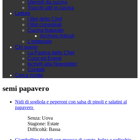
Utensili da cucina
Trucchi utili in cucina
Letture
I libri dello Chef
I libri consigliati
Cucina Naturale
Archivio Articoli
L'editoriale
Chi siamo
La Pagina dello Chef
Corsi ed Eventi
Iscriviti alla Newsletter
Contatti
Cerca ricette
semi papavero
Nidi di sogliola e peperoni con salsa di pinoli e salatini al
papavero
Senza:
Uova
Stagione:
Estate
Difficoltà:
Bassa
Ciambelline friabili con mousse di carote, belga e radicchio