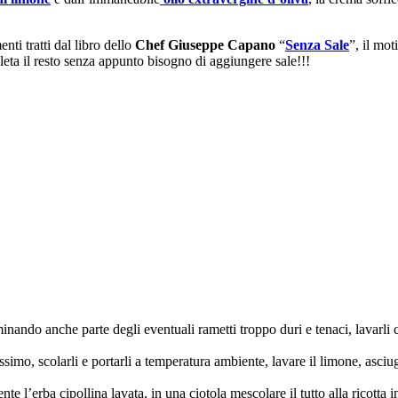
ti tratti dal libro dello
Chef Giuseppe Capano
“
Senza Sale
”, il mot
leta il resto senza appunto bisogno di aggiungere sale!!!
minando anche parte degli eventuali rametti troppo duri e tenaci, lavarl
simo, scolarli e portarli a temperatura ambiente, lavare il limone, asciu
e l’erba cipollina lavata, in una ciotola mescolare il tutto alla ricotta i