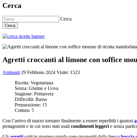
Cerca
Cerca
Cerca
Agretti croccanti al limone con soffice mou
Antipasti
29 Febbraio 2024
Visite: 1523
Ricetta:
Vegetariana
Senza:
Glutine e Uova
Stagione:
Primavera
Difficoltà:
Bassa
Preparazione:
15
Cottura:
5
Con l’arrivo di marzo tornano finalmente a essere reperibili i gustosi
a
protagonisti e in cui sono stati usati
condimenti leggeri
e senza partic
Gli
agretti
cotti in maniera rapida sono insaporiti dalla fresca
buccia 