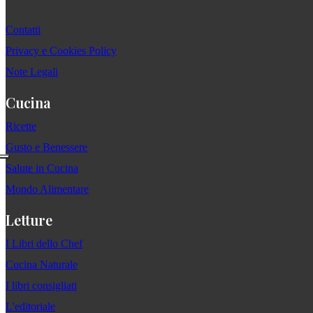
Contatti
Privacy e Cookies Policy
Note Legali
Cucina
Ricette
Gusto e Benessere
Salute in Cucina
Mondo Alimentare
Letture
I Libri dello Chef
Cucina Naturale
I libri consigliati
L'editoriale