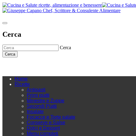
Cerca
Cerca
Cerca
Home
Ricette
Antipasti
Primi piatti
Minestre e Zuppe
Secondi Piatti
Insalate
Focacce e Torte salate
Conserve e Salse
Dolci e Dessert
Menu completi