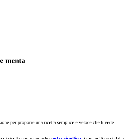
i e menta
sione per proporre una ricetta semplice e veloce che li vede
ce di ricotta con mandorle e
erba cipollina
, i ravanelli rossi dalla