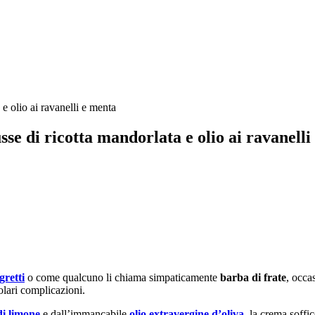
sse di ricotta mandorlata e olio ai ravanell
gretti
o come qualcuno li chiama simpaticamente
barba di frate
, occa
olari complicazioni.
di limone
e dall’immancabile
olio extravergine d’oliva
, la crema soffi