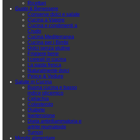
Ricettari
Gusto & Benessere
Conserve dolci e salate
Cucina a Vapore
Cucina e condimenti a
Crudo
Cucina Mediterranea
Cucina per i Bimbi
Dolci senza glutine
Friggere bene
I cereali in cucina
La pasta fresca
Naturalmente dolci
Pesce & Vedure
Salute in Cucina
Buona cucina e basso
indice glicemico
Celiachia
Colesterolo
Diabete
Ipertensione
Dieta antinfiammatoria e
artrite reumatoide
Tumori
Mondo alimentare