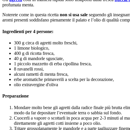
profumata menta.
Noterete come in questa ricetta
non si usa sale
seguendo gli insegnamen
aromi presenti soddisfano pienamente il palato e l’olio di qualità comp
Ingredienti per 4 persone:
300 g circa di agretti molto freschi,
1 limone biologico,
400 g di ricotta fresca,
40 g di mandorle sgusciate,
1 piccolo mazzetto di erba cipollina fresca,
8 ravanelli rossi,
alcuni rametti di menta fresca,
erbe aromatiche primaverili a scelta per la decorazione,
olio extravergine d'oliva
Preparazione
Mondare molto bene gli agretti dalla radice finale più brutta eli
modo da far depositare l’eventuale terra o sabbia sul fondo.
Cuocerli a vapore o scottarli in poca acqua per 2-3 minuti al mas
direttamente gli agretti cotti insieme a poco olio.
Tritare grossolanamente le mandorle e a parte tagliuzzare finement