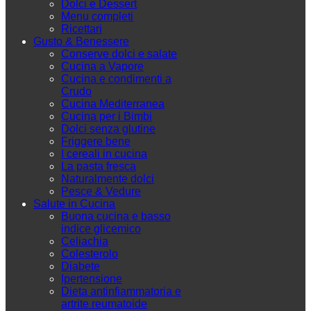
Dolci e Dessert
Menu completi
Ricettari
Gusto & Benessere
Conserve dolci e salate
Cucina a Vapore
Cucina e condimenti a
Crudo
Cucina Mediterranea
Cucina per i Bimbi
Dolci senza glutine
Friggere bene
I cereali in cucina
La pasta fresca
Naturalmente dolci
Pesce & Vedure
Salute in Cucina
Buona cucina e basso
indice glicemico
Celiachia
Colesterolo
Diabete
Ipertensione
Dieta antinfiammatoria e
artrite reumatoide