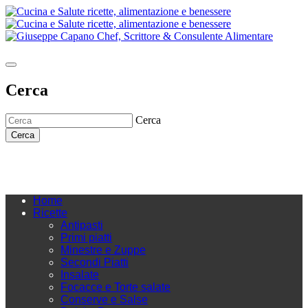
Cerca
Cerca
Cerca
Home
Ricette
Antipasti
Primi piatti
Minestre e Zuppe
Secondi Piatti
Insalate
Focacce e Torte salate
Conserve e Salse