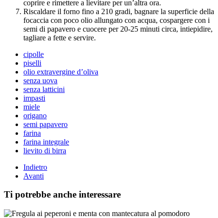
coprire e rimettere a lievitare per un’altra ora.
Riscaldare il forno fino a 210 gradi, bagnare la superficie della
focaccia con poco olio allungato con acqua, cospargere con i
semi di papavero e cuocere per 20-25 minuti circa, intiepidire,
tagliare a fette e servire.
cipolle
piselli
olio extravergine d’oliva
senza uova
senza latticini
impasti
miele
origano
semi papavero
farina
farina integrale
lievito di birra
Indietro
Avanti
Ti potrebbe anche interessare