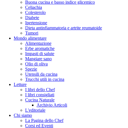
Buona cucina e basso indice glicemico
Celiachia
Colesterolo
Diabete
Ipertensione
Dieta antinfiammatoria e artrite reumatoide
Tumori
Mondo alimentare
Alimentazione
Erbe aromatiche
Impasti di salute
Mangiare sano
Olio di oliva
Spezie
Utensili da cucina
Trucchi utili in cucina
Letture
I libri dello Chef
I libri consigliati
Cucina Naturale
Archivio Articoli
L'editoriale
Chi siamo
La Pagina dello Chef
Corsi ed Eventi