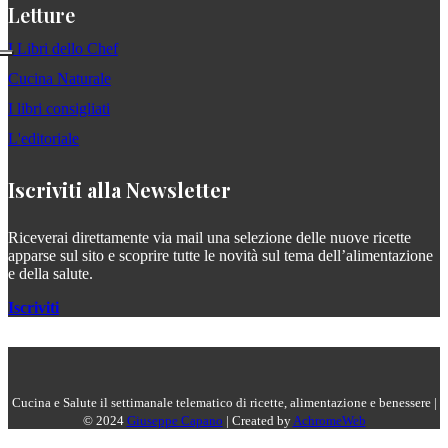
Letture
I Libri dello Chef
Cucina Naturale
I libri consigliati
L'editoriale
Iscriviti alla Newsletter
Riceverai direttamente via mail una selezione delle nuove ricette
apparse sul sito e scoprire tutte le novità sul tema dell’alimentazione
e della salute.
Iscriviti
Cucina e Salute il settimanale telematico di ricette, alimentazione e benessere |
© 2024
Giuseppe Capano
| Created by
AchromeWeb