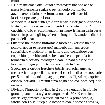
minuti.
Riunire insieme i due liquidi e mescolare unendo anche il
miele leggermente scaldato per renderlo più fluido,
aggiungere la farina 0 e formata una pastella coprirla e
lasciarla riposare per 1 ora.
Mescolare la farina integrale con il sale e l’origano, disporla a
fontana, nel mezzo mettere la pastella riposata, unire 2
cucchiai d’olio e raccogliendo man mano la farina dalla parte
interna impastare gli ingredienti a lungo utilizzando le dita e i
palmi delle mani.
Ottenuto un impasto uniforme e morbido (versare un alto
poco di acqua se necessario) inciderlo con una croce
superficiale e metterlo in un largo e alto contenitore con
coperchio, potrebbe andare bene anche una pentola in
terracotta o acciaio, avvolgerlo con un panno e lasciarlo
lievitare a lungo per un tempo medio di 6-7 ore.
Sbucciare le cipolle fresche e tritarle grossolanamente,
metterle in una padella insieme a 4 cucchiai di olio e rosolarle
per 5 minuti abbondanti, aggiungere i piselli, salare, coprire e
cuocere per altri 10 minuti circa bagnando con poca acqua se
necessario.
Dividere l’impasto lievitato in 2 parti e stenderlo in sfoglie
grandi quanto una teglia rettangolare da 30×40 cm circa,
oliarla leggermente e mettere sul fondo la prima sfoglia,
farcire con i piselli tiepidi e ricoprire con la seconda sfoglia,