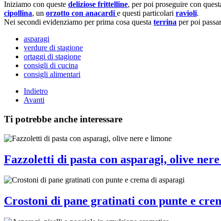
Iniziamo con queste
deliziose frittelline
, per poi proseguire con ques
cipollina
, un
orzotto con anacardi
e questi particolari
ravioli
.
Nei secondi evidenziamo per prima cosa questa
terrina
per poi passar
asparagi
verdure di stagione
ortaggi di stagione
consigli di cucina
consigli alimentari
Indietro
Avanti
Ti potrebbe anche interessare
Fazzoletti di pasta con asparagi, olive nere
Crostoni di pane gratinati con punte e cre