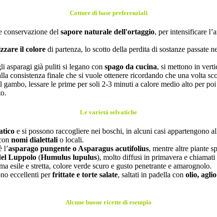
Cotture di base preferenziali
re conservazione del
sapore naturale dell'ortaggio
, per intensificare 
zzare il colore
di partenza, lo scotto della perdita di sostanze passate 
li asparagi già puliti si legano con
spago da cucina
, si mettono in verti
lla consistenza finale che si vuole ottenere ricordando che una volta sco
l gambo, lessare le prime per soli 2-3 minuti a calore medio alto per poi 
to.
Le varietà selvatiche
atico
e si possono raccogliere nei boschi, in alcuni casi appartengono al
 con
nomi dialettali
o locali.
 l’
asparago pungente o Asparagus acutifolius
, mentre altre piante 
del Luppolo
(
Humulus lupulus
), molto diffusi in primavera e chiamat
ma esile e stretta, colore verde scuro e gusto penetrante e amarognolo.
ono eccellenti per
frittate e torte salate
, saltati in padella con
olio, agl
Alcune buone ricette di esempio