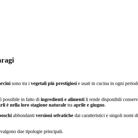
aragi
rcini
sono tra i
vegetali più prestigiosi
e usati in cucina in ogni perio
possibile in fatto di
ingredienti e alimenti
li rende disponibili conserv
arli è nella loro stagione naturale
tra
aprile e giugno
.
boschi
abbondanti
versioni selvatiche
dai caratteristici e singoli nomi d
evalgono due tipologie principali.