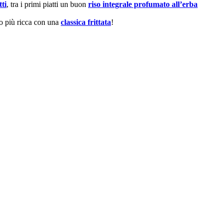
ti
, tra i primi piatti un buon
riso integrale profumato all’erba
o più ricca con una
classica frittata
!