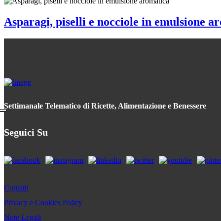
Asparagi, piselli e nocciole in emulsione a
Settimanale Telematico di Ricette, Alimentazione e Benessere
Seguici Su
Contatti
Privacy e Cookies Policy
Note Legali