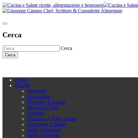
Cerca
Cerca
Cerca
Home
Ricette
Antipasti
Primi piatti
Minestre e Zuppe
Secondi Piatti
Insalate
Focacce e Torte salate
Conserve e Salse
Dolci e Dessert
Menu completi