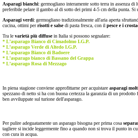
Asparagi bianchi
: germogliano interamente sotto terra in assenza di
preferibile pelare il gambo al di sotto dei primi 4-5 cm della punta. Si 
Asparagi verdi
: germogliano tradizionalmente all'aria aperta sfruttan
cucina, ottimi per
risotti e salse
di pasta fresca, con il
pesce e i crosta
Tra le
varietà più diffuse
in Italia si possono segnalare:
* L’asparago Bianco di Cimadolmo I.G.P.
* L’asparago Verde di Altedo I.G.P.
* L’asparago Bianco di Badoere
* L’asparago bianco di Bassano del Grappa
* L’asparago Rosa di Mezzago
In piena stagione conviene approfittarne per acquistare
asparagi molt
spezzano di netto si ha con buona certezza la garanzia di un prodotto 
ben avviluppate sul turione dell'asparago.
Per pulire adeguatamente un asparago bisogna per prima cosa
separar
tagliere si incide leggermente fino a quando non si trova il punto in cui i
con cura in acqua.