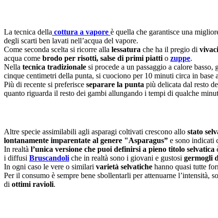
La tecnica della
cottura a vapore
è quella che garantisce una miglio
degli scarti ben lavati nell’acqua del vapore.
Come seconda scelta si ricorre alla
lessatura
che ha il pregio di
vivaci
acqua come
brodo per risotti,
salse di primi piatti
o
zuppe
.
Nella
tecnica tradizionale
si procede a un passaggio a calore basso, g
cinque centimetri della punta, si cuociono per 10 minuti circa in base a
Più di recente si preferisce
separare la punta
più delicata dal resto de
quanto riguarda il resto dei gambi allungando i tempi di qualche minu
Altre specie assimilabili agli asparagi coltivati crescono allo
stato selv
lontanamente imparentate al genere "Asparagus”
e sono indicati
In realtà
l’unica versione che puoi definirsi a pieno titolo selvatica
è
i diffusi
Bruscandoli
che in realtà sono i giovani e gustosi
germogli 
In ogni caso le vere o similari
varietà selvatiche
hanno quasi tutte for
Per il consumo è sempre bene sbollentarli per attenuarne l’intensità, s
di
ottimi ravioli
.