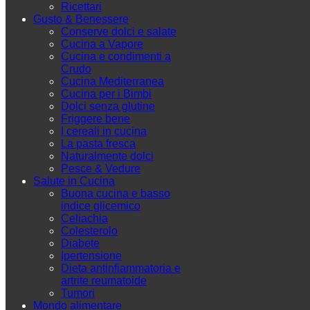
Ricettari
Gusto & Benessere
Conserve dolci e salate
Cucina a Vapore
Cucina e condimenti a
Crudo
Cucina Mediterranea
Cucina per i Bimbi
Dolci senza glutine
Friggere bene
I cereali in cucina
La pasta fresca
Naturalmente dolci
Pesce & Vedure
Salute in Cucina
Buona cucina e basso
indice glicemico
Celiachia
Colesterolo
Diabete
Ipertensione
Dieta antinfiammatoria e
artrite reumatoide
Tumori
Mondo alimentare