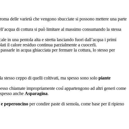
l’aroma delle varietà che vengono sbucciate si possono mettere una parte
nell’acqua di cottura si può limitare al massimo consumando la stessa
cale in una pentola alta e stretta lasciando fuori dall’acqua i primi
lati il calore residuo continua parzialmente a cuocerli.
passarle in acqua ghiacciata per fermare la cottura, lo stesso per
la stesso ceppo di quelli coltivati, ma spesso sono solo
piante
spesso chiamate impropriamente così appartengono ad altri generi come
i spesso anche
Asparagina
.
io e peperoncino
per condire paste di semola, come base per il ripieno