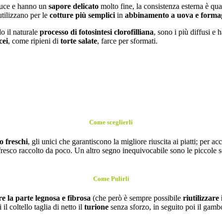
 luce e hanno un
sapore delicato
molto fine, la consistenza esterna è qua
utilizzano per le
cotture più semplici
in
abbinamento a uova e forma
do il naturale
processo di fotosintesi clorofilliana
, sono i più diffusi e 
cei
, come ripieni di
torte salate
, farce per sformati.
Come sceglierli
o freschi
, gli unici che garantiscono la migliore riuscita ai piatti; per ac
fresco raccolto da poco. Un altro segno inequivocabile sono le piccole s
Come Pulirli
e la parte legnosa e fibrosa
(che però è sempre possibile
riutilizzare
l coltello taglia di netto il
turione
senza sforzo, in seguito poi il gamb