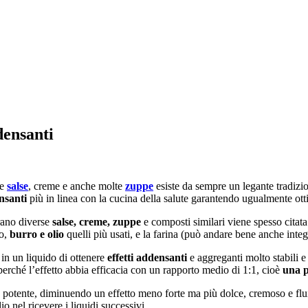
densanti
me
salse
, creme e anche molte
zuppe
esiste da sempre un legante tradizi
nsanti
più in linea con la cucina della salute garantendo ugualmente ottim
arano diverse
salse, creme, zuppe
e composti similari viene spesso citata
so,
burro e olio
quelli più usati, e la farina (può andare bene anche inte
in un liquido di ottenere
effetti addensanti
e aggreganti molto stabili e 
 perché l’effetto abbia efficacia con un rapporto medio di 1:1, cioè
una p
e potente, diminuendo un effetto meno forte ma più dolce, cremoso e fluid
o nel ricevere i liquidi successivi.