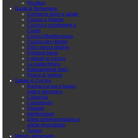
Ricettari
Gusto & Benessere
Conserve dolci e salate
Cucina a Vapore
Cucina e condimenti a
Crudo
Cucina Mediterranea
Cucina per i Bimbi
Dolci senza glutine
Friggere bene
I cereali in cucina
La pasta fresca
Naturalmente dolci
Pesce & Vedure
Salute in Cucina
Buona cucina e basso
indice glicemico
Celiachia
Colesterolo
Diabete
Ipertensione
Dieta antinfiammatoria e
artrite reumatoide
Tumori
Mondo alimentare