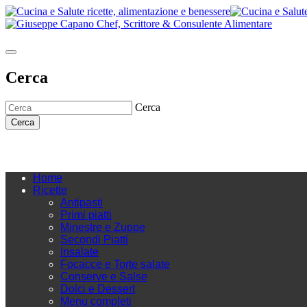
Cerca
Cerca
Cerca
Home
Ricette
Antipasti
Primi piatti
Minestre e Zuppe
Secondi Piatti
Insalate
Focacce e Torte salate
Conserve e Salse
Dolci e Dessert
Menu completi