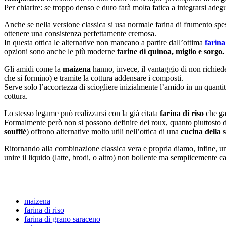
Per chiarire: se troppo denso e duro farà molta fatica a integrarsi adeg
Anche se nella versione classica si usa normale farina di frumento spe
ottenere una consistenza perfettamente cremosa.
In questa ottica le alternative non mancano a partire dall’ottima
farina
opzioni sono anche le più moderne
farine di quinoa, miglio e sorgo.
Gli amidi come la
maizena
hanno, invece, il vantaggio di non richiede
che si formino) e tramite la cottura addensare i composti.
Serve solo l’accortezza di sciogliere inizialmente l’amido in un quanti
cottura.
Lo stesso legame può realizzarsi con la già citata
farina di riso
che gar
Formalmente però non si possono definire dei roux, quanto piuttosto 
soufflé
) offrono alternative molto utili nell’ottica di una
cucina della s
Ritornando alla combinazione classica vera e propria diamo, infine, u
unire il liquido (latte, brodi, o altro) non bollente ma semplicemente c
maizena
farina di riso
farina di grano saraceno