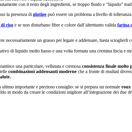
uatamente con il resto degli ingredienti, se troppo fluido e “liquido” tr
sso la presenza di
glutine
può essere un problema a livello di tolleranza e
 di riso
e se non disturbano fibre e colore dall’altrettanto valida
farina 
re necessariamente un grasso per legare e addensare, basta scioglierli c
tativo di liquido molto basso e una volta formata una cremina liscia e m
antisce una particolare, vellutata e cremosa
consistenza finale molto p
delle
combinazioni addensanti moderne
che a fronte di risultati diver
alute.
n ultimo importante e prezioso consiglio: se si prepara un normale
roux 
aldo in modo da creare le condizioni migliore all’integrazione dei due di