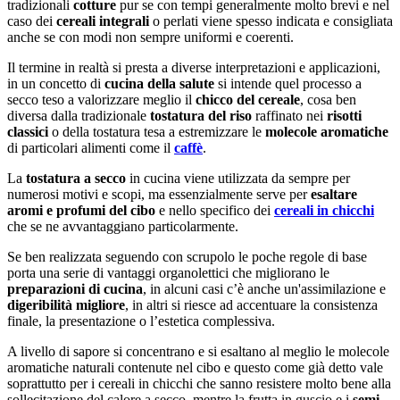
tradizionali
cotture
pur se con tempi generalmente molto brevi e nel
caso dei
cereali integrali
o perlati viene spesso indicata e consigliata
anche se con modi non sempre uniformi e coerenti.
Il termine in realtà si presta a diverse interpretazioni e applicazioni,
in un concetto di
cucina della salute
si intende quel processo a
secco teso a valorizzare meglio il
chicco del cereale
, cosa ben
diversa dalla tradizionale
tostatura del riso
raffinato nei
risotti
classici
o della tostatura tesa a estremizzare le
molecole aromatiche
di particolari alimenti come il
caffè
.
La
tostatura a secco
in cucina viene utilizzata da sempre per
numerosi motivi e scopi, ma essenzialmente serve per
esaltare
aromi e profumi del cibo
e nello specifico dei
cereali in chicchi
che se ne avvantaggiano particolarmente.
Se ben realizzata seguendo con scrupolo le poche regole di base
porta una serie di vantaggi organolettici che migliorano le
preparazioni di cucina
, in alcuni casi c’è anche un'assimilazione e
digeribilità migliore
, in altri si riesce ad accentuare la consistenza
finale, la presentazione o l’estetica complessiva.
A livello di sapore si concentrano e si esaltano al meglio le molecole
aromatiche naturali contenute nel cibo e questo come già detto vale
soprattutto per i cereali in chicchi che sanno resistere molto bene alla
sollecitazione del calore a secco, mentre la frutta in guscio e i
semi