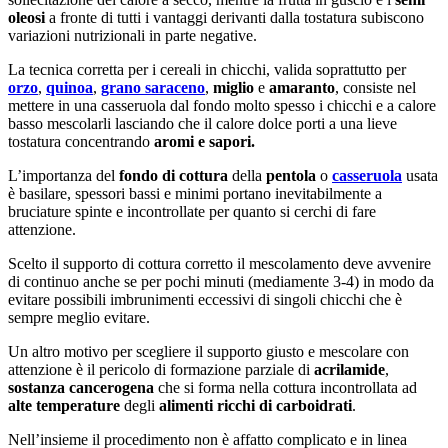
oleosi
a fronte di tutti i vantaggi derivanti dalla tostatura subiscono
variazioni nutrizionali in parte negative.
La tecnica corretta per i cereali in chicchi, valida soprattutto per
orzo
,
quinoa
,
grano saraceno
,
miglio
e
amaranto
, consiste nel
mettere in una casseruola dal fondo molto spesso i chicchi e a calore
basso mescolarli lasciando che il calore dolce porti a una lieve
tostatura concentrando
aromi e sapori.
L’importanza del
fondo di cottura
della
pentola
o
casseruola
usata
è basilare, spessori bassi e minimi portano inevitabilmente a
bruciature spinte e incontrollate per quanto si cerchi di fare
attenzione.
Scelto il supporto di cottura corretto il mescolamento deve avvenire
di continuo anche se per pochi minuti (mediamente 3-4) in modo da
evitare possibili imbrunimenti eccessivi di singoli chicchi che è
sempre meglio evitare.
Un altro motivo per scegliere il supporto giusto e mescolare con
attenzione è il pericolo di formazione parziale di
acrilamide
,
sostanza cancerogena
che si forma nella cottura incontrollata ad
alte temperature
degli
alimenti ricchi di carboidrati
.
Nell’insieme il procedimento non è affatto complicato e in linea