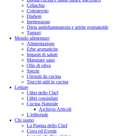
Celiachia
Colesterolo
Diabete
Ipertensione
Dieta antinfiammatoria e artrite reumatoide
Tumori
Mondo alimentare
Alimentazione
Erbe aromatiche
Impasti di salute
Mangiare sano
Olio di oliva
Spezie
Utensili da cucina
Trucchi utili in cucina
Letture
I libri dello Chef
I libri consigliati
Cucina Naturale
Archivio Articoli
L'editoriale
Chi siamo
La Pagina dello Chef
Corsi ed Eventi