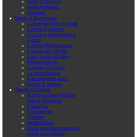
Dolci e Dessert
Menu completi
Ricettari
Gusto & Benessere
Conserve dolci e salate
Cucina a Vapore
Cucina e condimenti a
Crudo
Cucina Mediterranea
Cucina per i Bimbi
Dolci senza glutine
Friggere bene
I cereali in cucina
La pasta fresca
Naturalmente dolci
Pesce & Vedure
Salute in Cucina
Buona cucina e basso
indice glicemico
Celiachia
Colesterolo
Diabete
Ipertensione
Dieta antinfiammatoria e
artrite reumatoide