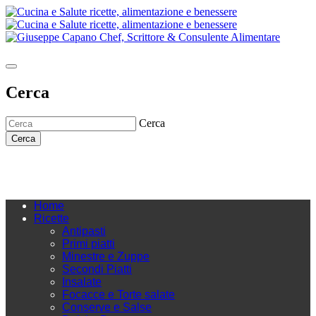
Cerca
Cerca
Cerca
Home
Ricette
Antipasti
Primi piatti
Minestre e Zuppe
Secondi Piatti
Insalate
Focacce e Torte salate
Conserve e Salse