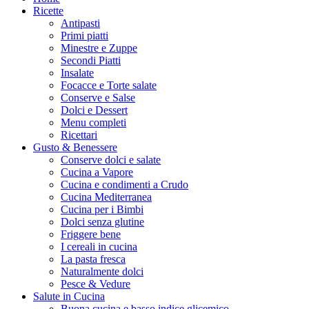
Ricette
Antipasti
Primi piatti
Minestre e Zuppe
Secondi Piatti
Insalate
Focacce e Torte salate
Conserve e Salse
Dolci e Dessert
Menu completi
Ricettari
Gusto & Benessere
Conserve dolci e salate
Cucina a Vapore
Cucina e condimenti a Crudo
Cucina Mediterranea
Cucina per i Bimbi
Dolci senza glutine
Friggere bene
I cereali in cucina
La pasta fresca
Naturalmente dolci
Pesce & Vedure
Salute in Cucina
Buona cucina e basso indice glicemico