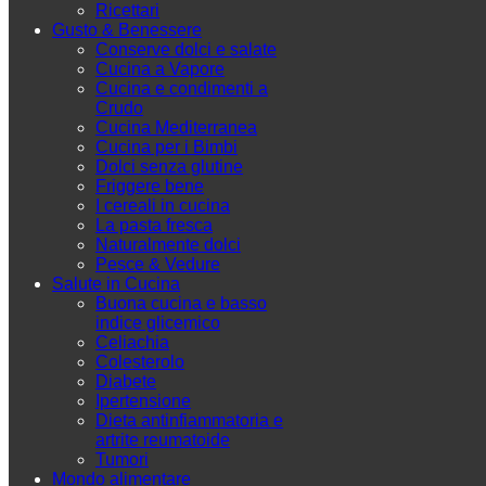
Ricettari
Gusto & Benessere
Conserve dolci e salate
Cucina a Vapore
Cucina e condimenti a
Crudo
Cucina Mediterranea
Cucina per i Bimbi
Dolci senza glutine
Friggere bene
I cereali in cucina
La pasta fresca
Naturalmente dolci
Pesce & Vedure
Salute in Cucina
Buona cucina e basso
indice glicemico
Celiachia
Colesterolo
Diabete
Ipertensione
Dieta antinfiammatoria e
artrite reumatoide
Tumori
Mondo alimentare