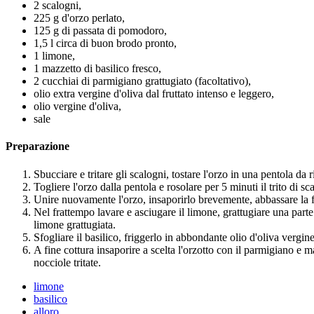
2 scalogni,
225 g d'orzo perlato,
125 g di passata di pomodoro,
1,5 l circa di buon brodo pronto,
1 limone,
1 mazzetto di basilico fresco,
2 cucchiai di parmigiano grattugiato (facoltativo),
olio extra vergine d'oliva dal fruttato intenso e leggero,
olio vergine d'oliva,
sale
Preparazione
Sbucciare e tritare gli scalogni, tostare l'orzo in una pentola da r
Togliere l'orzo dalla pentola e rosolare per 5 minuti il trito di 
Unire nuovamente l'orzo, insaporirlo brevemente, abbassare la 
Nel frattempo lavare e asciugare il limone, grattugiare una parte 
limone grattugiata.
Sfogliare il basilico, friggerlo in abbondante olio d'oliva vergin
A fine cottura insaporire a scelta l'orzotto con il parmigiano e m
nocciole tritate.
limone
basilico
alloro