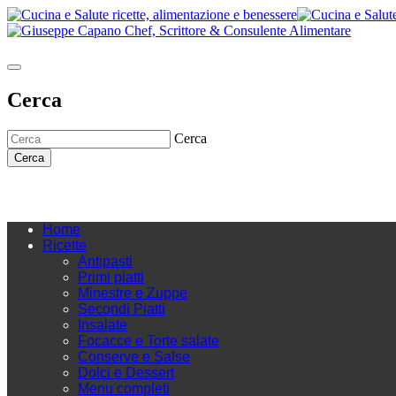
Cerca
Cerca
Cerca
Home
Ricette
Antipasti
Primi piatti
Minestre e Zuppe
Secondi Piatti
Insalate
Focacce e Torte salate
Conserve e Salse
Dolci e Dessert
Menu completi