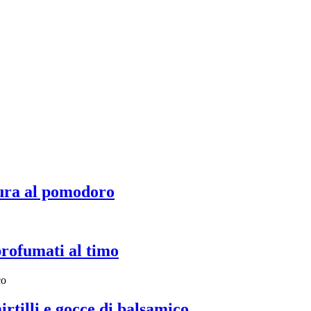
ura al pomodoro
profumati al timo
irtilli e gocce di balsamico