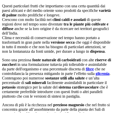
Questi particolari frutti che importiamo con una certa quantità dai
paesi africani e del medio oriente sono prodotti da specifiche
varietà
di palme
molto prolifiche e longeve.
Crescono con molto facilità nei
climi caldi e assolati
di queste
regioni dove nel tempo sono diventate
tra le piante più coltivate e
diffuse
anche se la loro origine è da ricercare nei territori geografici
dell’India.
Clima e necessità di conservazione nel tempo hanno portato a
trasformarli in gran parte nella
versione secca
che oggi è disponibile
in tutto il mondo e che non ha bisogno di particolari attenzioni, se
non la lontananza da fonti umide, per durare a lungo in
dispensa
.
Sono una preziosa
fonte naturale di carboidrati
con alte
riserve di
zuccheri
in una formulazione tuttavia più tollerabile e assimilabile
da parte dell'organismo e una percentuale discreta di
fibre
che ne
controbilancia la presenza mitigando in parte l’effetto sulla
glicemia
.
Contengono poi numerose
sostanze utili alla salute
e un’alta
percentuale di
sali minerali
facilmente assimilabili in particolare il
potassio
strategico per la salute del
sistema cardiovascolare
che è
certamente preferibile introdurre con questi frutti o altri paralleli
piuttosto che con le versioni di sintesi in pastiglia.
Ancora di più è la ricchezza nel
prezioso magnesio
che nel frutto si
concentra grazie all’assorbimento da parte della pianta dei Sali di