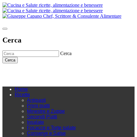
Cerca
Cerca
Cerca
Home
Ricette
Antipasti
Primi piatti
Minestre e Zuppe
Secondi Piatti
Insalate
Focacce e Torte salate
Conserve e Salse