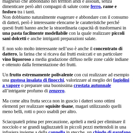
magnesio che abbondano nei territori aridi e assolati, senza
dimenticare però altri compagni di salute come
ferro
, rame e
fosforo
tra i tanti.
Non dobbiamo naturalmente esagerare e abbondare con il consumo
di datteri, però è interessante elencarne le caratteristiche perché
questi frutti hanno anche la straordinaria capacità di trasformarsi in
una pasta facilmente modellabile
con la quale realizzare
piccoli
sani dolcetti
e anche intriganti preparazioni salate.
E non solo molto interessante nell’uso è anche il
concentrato di
dattero
, la farina che si ricava dai frutti essiccati e un particolare
vino liquoroso
a media gradazione diffuso nelle zone calde indiane
e ottenuto dalla fermentazione dei frutti.
Un
frutto estremamente polivalente
con cui realizzare ad esempio
una
gustosa insalata di finocchi
, valorizzare al meglio dei
fagiolini
a vapore
o preparare una buonissima
crostata autunnale
all’intrigante profumo di
zenzero
.
Ma come altra frutta secca non in guscio i datteri sono ottimi
elementi per realizzare
squisite tisane
, magari utilizzando quelli
meno belli, rotti o poco usabili per altro.
Sciacquateli prima per precauzione, apriteli a metà per eliminare il
nocciolo e se grandi tagliuzzateli in piccoli pezzi mettendoli in una
infusiera insieme a della
cannella
in stecche, un
chiodo di garofano