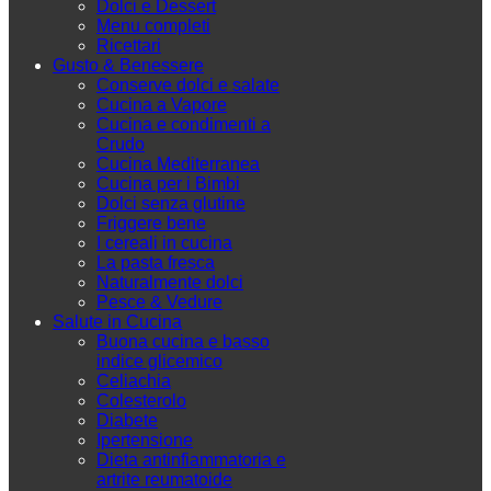
Dolci e Dessert
Menu completi
Ricettari
Gusto & Benessere
Conserve dolci e salate
Cucina a Vapore
Cucina e condimenti a
Crudo
Cucina Mediterranea
Cucina per i Bimbi
Dolci senza glutine
Friggere bene
I cereali in cucina
La pasta fresca
Naturalmente dolci
Pesce & Vedure
Salute in Cucina
Buona cucina e basso
indice glicemico
Celiachia
Colesterolo
Diabete
Ipertensione
Dieta antinfiammatoria e
artrite reumatoide