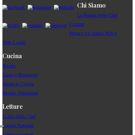
Chi Siamo
La Pagina dello Chef
Contatti
Privacy e Cookies Policy
Note Legali
Cucina
Ricette
Gusto e Benessere
Salute in Cucina
Mondo Alimentare
Letture
I Libri dello Chef
Cucina Naturale
I libri consigliati