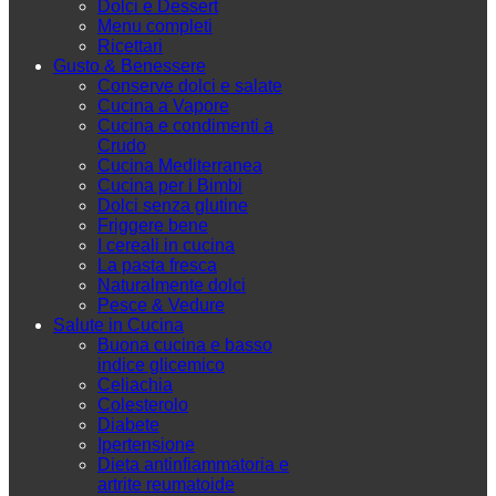
Dolci e Dessert
Menu completi
Ricettari
Gusto & Benessere
Conserve dolci e salate
Cucina a Vapore
Cucina e condimenti a
Crudo
Cucina Mediterranea
Cucina per i Bimbi
Dolci senza glutine
Friggere bene
I cereali in cucina
La pasta fresca
Naturalmente dolci
Pesce & Vedure
Salute in Cucina
Buona cucina e basso
indice glicemico
Celiachia
Colesterolo
Diabete
Ipertensione
Dieta antinfiammatoria e
artrite reumatoide