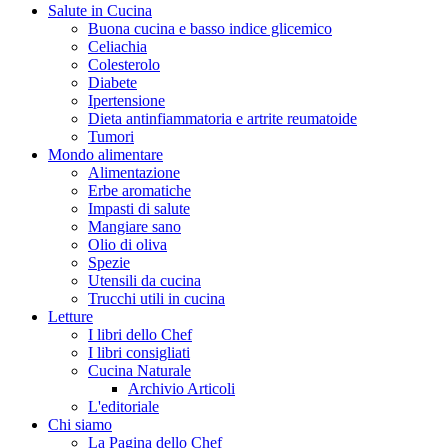
Salute in Cucina
Buona cucina e basso indice glicemico
Celiachia
Colesterolo
Diabete
Ipertensione
Dieta antinfiammatoria e artrite reumatoide
Tumori
Mondo alimentare
Alimentazione
Erbe aromatiche
Impasti di salute
Mangiare sano
Olio di oliva
Spezie
Utensili da cucina
Trucchi utili in cucina
Letture
I libri dello Chef
I libri consigliati
Cucina Naturale
Archivio Articoli
L'editoriale
Chi siamo
La Pagina dello Chef