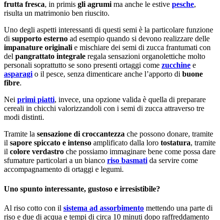
frutta fresca
, in primis
gli agrumi
ma anche le estive
pesche
,
risulta un matrimonio ben riuscito.
Uno degli aspetti interessanti di questi semi è la particolare funzione
di
supporto esterno
ad esempio quando si devono realizzare delle
impanature originali
e mischiare dei semi di zucca frantumati con
del
pangrattato integrale
regala sensazioni organolettiche molto
personali soprattutto se sono presenti ortaggi come
zucchine
e
asparagi
o il pesce, senza dimenticare anche l’apporto di
buone
fibre
.
Nei
primi piatti
, invece, una opzione valida è quella di preparare
cereali in chicchi valorizzandoli con i semi di zucca attraverso tre
modi distinti.
Tramite la
sensazione di croccantezza
che possono donare, tramite
il
sapore spiccato e intenso
amplificato dalla loro
tostatura
, tramite
il
colore verdastro
che possiamo immaginare bene come possa dare
sfumature particolari a un bianco
riso basmati
da servire come
accompagnamento di ortaggi e legumi.
Uno spunto interessante, gustoso e irresistibile?
Al riso cotto con il
sistema ad assorbimento
mettendo una parte di
riso e due di acqua e tempi di circa 10 minuti dopo raffreddamento