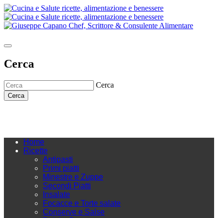
Cerca
Cerca
Cerca
Home
Ricette
Antipasti
Primi piatti
Minestre e Zuppe
Secondi Piatti
Insalate
Focacce e Torte salate
Conserve e Salse