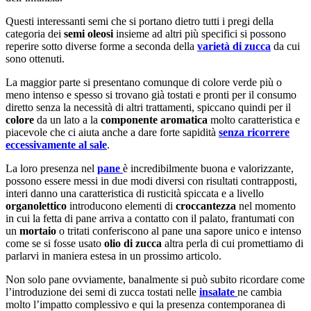
Questi interessanti semi che si portano dietro tutti i pregi della
categoria dei
semi oleosi
insieme ad altri più specifici si possono
reperire sotto diverse forme a seconda della
varietà di zucca
da cui
sono ottenuti.
La maggior parte si presentano comunque di colore verde più o
meno intenso e spesso si trovano già tostati e pronti per il consumo
diretto senza la necessità di altri trattamenti, spiccano quindi per il
colore
da un lato a la
componente aromatica
molto caratteristica e
piacevole che ci aiuta anche a dare forte sapidità
senza ricorrere
eccessivamente al sale
.
La loro presenza nel
pane
è incredibilmente buona e valorizzante,
possono essere messi in due modi diversi con risultati contrapposti,
interi danno una caratteristica di rusticità spiccata e a livello
organolettico
introducono elementi di
croccantezza
nel momento
in cui la fetta di pane arriva a contatto con il palato, frantumati con
un
mortaio
o tritati conferiscono al pane una sapore unico e intenso
come se si fosse usato
olio di zucca
altra perla di cui promettiamo di
parlarvi in maniera estesa in un prossimo articolo.
Non solo pane ovviamente, banalmente si può subito ricordare come
l’introduzione dei semi di zucca tostati nelle
insalate
ne cambia
molto l’impatto complessivo e qui la presenza contemporanea di