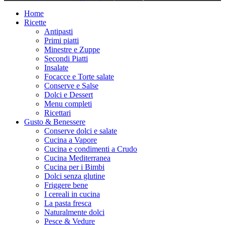
Home
Ricette
Antipasti
Primi piatti
Minestre e Zuppe
Secondi Piatti
Insalate
Focacce e Torte salate
Conserve e Salse
Dolci e Dessert
Menu completi
Ricettari
Gusto & Benessere
Conserve dolci e salate
Cucina a Vapore
Cucina e condimenti a Crudo
Cucina Mediterranea
Cucina per i Bimbi
Dolci senza glutine
Friggere bene
I cereali in cucina
La pasta fresca
Naturalmente dolci
Pesce & Vedure