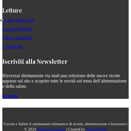
Letture
I Libri dello Chef
Cucina Naturale
I libri consigliati
L'editoriale
Iscriviti alla Newsletter
Riceverai direttamente via mail una selezione delle nuove ricette
apparse sul sito e scoprire tutte le novità sul tema dell’alimentazione
e della salute.
Iscriviti
Cucina e Salute il settimanale telematico di ricette, alimentazione e benessere |
© 2024
Giuseppe Capano
| Created by
AchromeWeb