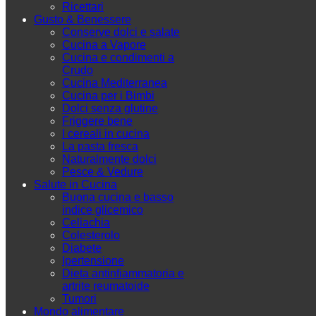
Ricettari
Gusto & Benessere
Conserve dolci e salate
Cucina a Vapore
Cucina e condimenti a
Crudo
Cucina Mediterranea
Cucina per i Bimbi
Dolci senza glutine
Friggere bene
I cereali in cucina
La pasta fresca
Naturalmente dolci
Pesce & Vedure
Salute in Cucina
Buona cucina e basso
indice glicemico
Celiachia
Colesterolo
Diabete
Ipertensione
Dieta antinfiammatoria e
artrite reumatoide
Tumori
Mondo alimentare