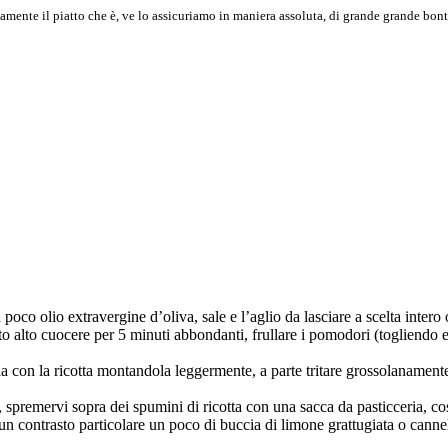
ente il piatto che è, ve lo assicuriamo in maniera assoluta, di grande grande bon
poco olio extravergine d’oliva, sale e l’aglio da lasciare a scelta intero 
to alto cuocere per 5 minuti abbondanti, frullare i pomodori (togliendo e
la con la ricotta montandola leggermente, a parte tritare grossolanamente 
ti, spremervi sopra dei spumini di ricotta con una sacca da pasticceria, 
n contrasto particolare un poco di buccia di limone grattugiata o cannel