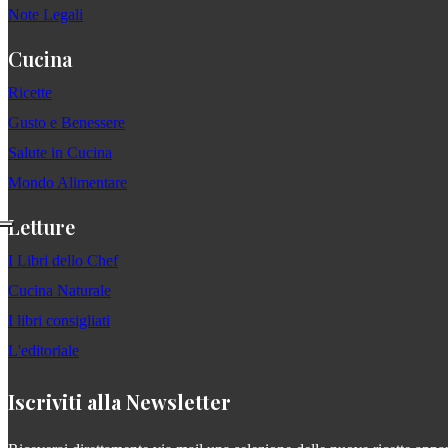
Note Legali
Cucina
Ricette
Gusto e Benessere
Salute in Cucina
Mondo Alimentare
Letture
I Libri dello Chef
Cucina Naturale
I libri consigliati
L'editoriale
Iscriviti alla Newsletter