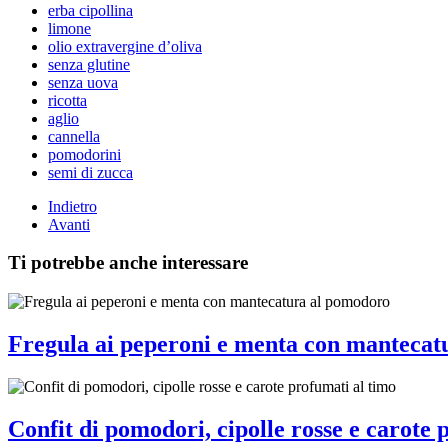
erba cipollina
limone
olio extravergine d’oliva
senza glutine
senza uova
ricotta
aglio
cannella
pomodorini
semi di zucca
Indietro
Avanti
Ti potrebbe anche interessare
Fregula ai peperoni e menta con mantecat
Confit di pomodori, cipolle rosse e carote 