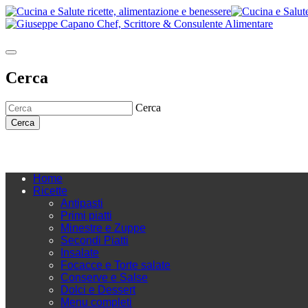
Cerca
Cerca
Cerca
Home
Ricette
Antipasti
Primi piatti
Minestre e Zuppe
Secondi Piatti
Insalate
Focacce e Torte salate
Conserve e Salse
Dolci e Dessert
Menu completi