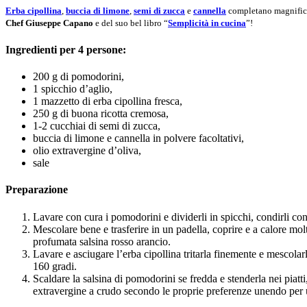
Erba cipollina
,
buccia di limone
,
semi di zucca
e
cannella
completano magnificam
Chef Giuseppe Capano
e del suo bel libro “
Semplicità in cucina
”!
Ingredienti per 4 persone:
200 g di pomodorini,
1 spicchio d’aglio,
1 mazzetto di erba cipollina fresca,
250 g di buona ricotta cremosa,
1-2 cucchiai di semi di zucca,
buccia di limone e cannella in polvere facoltativi,
olio extravergine d’oliva,
sale
Preparazione
Lavare con cura i pomodorini e dividerli in spicchi, condirli con 
Mescolare bene e trasferire in un padella, coprire e a calore mol
profumata salsina rosso arancio.
Lavare e asciugare l’erba cipollina tritarla finemente e mescolar
160 gradi.
Scaldare la salsina di pomodorini se fredda e stenderla nei piat
extravergine a crudo secondo le proprie preferenze unendo per u