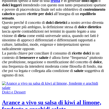
equilibrati spesso a base di sola
frutta
e in generale
dolci light
o
dolci leggeri
intendendo con questo non tanto preparazioni spartane
e povere di piacevolezza finale nel solo obbiettivo di
contenimento
calorico
quanto
ricette per dolci
all’insegna di un
equilibrio
sensato
.
Questo perché il concetto di
dolci dietetici
a nostro avviso diventa
oggi sempre più ambiguo, la definizione stessa di
dolce dietetico
lascia aperte contraddizioni nei termini in quanto legato a una
visione di
dieta
come entità universale unica, quando nei fatti è
sinonimo di approcci differenziati e differenzianti rapportati a
culture, latitudini, mode, esigenze e interpretazioni spesso
radicalmente opposte.
La parola chiave per conciliare il consumo di
ricette dolci
in un
contesto di
benessere e salute
è allora forse “frequenza” piuttosto
che proibizione, negazione o mortificazione del concetto di
dolce
,
una frequenza da intendersi moderata come filosofia di fondo, ma
che poi va legata e collegata alla condizione di
salute
soggettiva di
ognuno di noi.
Dolci e Dessert
Arance a vivo su salsa di kiwi al limone,