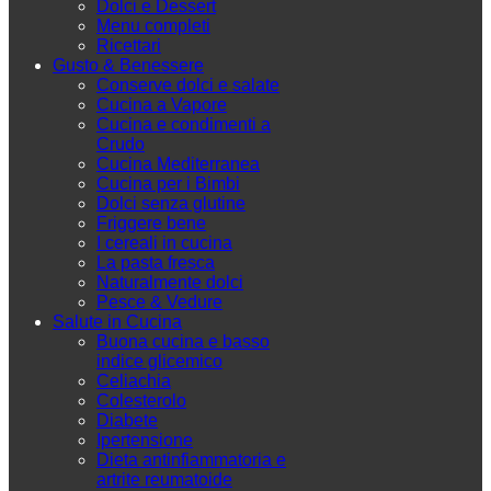
Dolci e Dessert
Menu completi
Ricettari
Gusto & Benessere
Conserve dolci e salate
Cucina a Vapore
Cucina e condimenti a
Crudo
Cucina Mediterranea
Cucina per i Bimbi
Dolci senza glutine
Friggere bene
I cereali in cucina
La pasta fresca
Naturalmente dolci
Pesce & Vedure
Salute in Cucina
Buona cucina e basso
indice glicemico
Celiachia
Colesterolo
Diabete
Ipertensione
Dieta antinfiammatoria e
artrite reumatoide