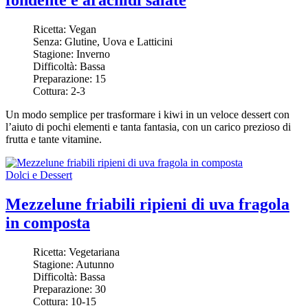
fondente e arachidi salate
Ricetta:
Vegan
Senza:
Glutine, Uova e Latticini
Stagione:
Inverno
Difficoltà:
Bassa
Preparazione:
15
Cottura:
2-3
Un modo semplice per trasformare
i kiwi
in un veloce dessert con
l’aiuto di pochi elementi e tanta fantasia, con un carico prezioso di
frutta e tante vitamine.
Dolci e Dessert
Mezzelune friabili ripieni di uva fragola
in composta
Ricetta:
Vegetariana
Stagione:
Autunno
Difficoltà:
Bassa
Preparazione:
30
Cottura:
10-15