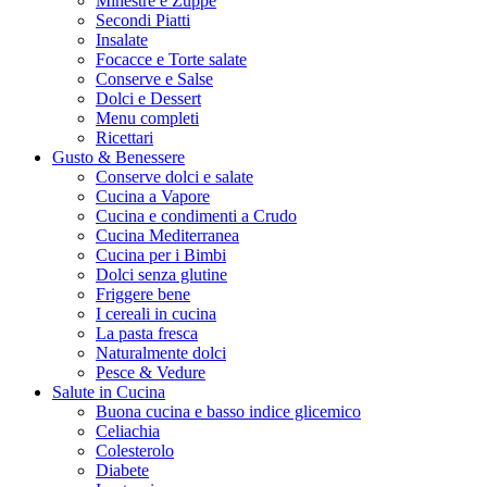
Minestre e Zuppe
Secondi Piatti
Insalate
Focacce e Torte salate
Conserve e Salse
Dolci e Dessert
Menu completi
Ricettari
Gusto & Benessere
Conserve dolci e salate
Cucina a Vapore
Cucina e condimenti a Crudo
Cucina Mediterranea
Cucina per i Bimbi
Dolci senza glutine
Friggere bene
I cereali in cucina
La pasta fresca
Naturalmente dolci
Pesce & Vedure
Salute in Cucina
Buona cucina e basso indice glicemico
Celiachia
Colesterolo
Diabete