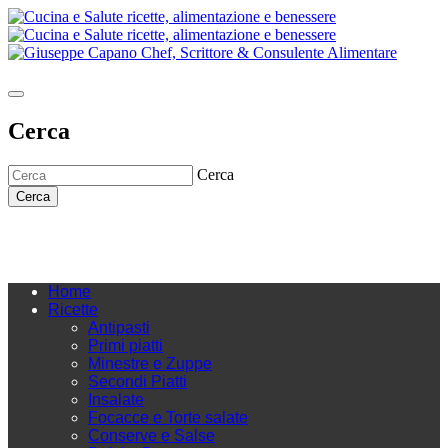
Cerca
Cerca
Cerca
Home
Ricette
Antipasti
Primi piatti
Minestre e Zuppe
Secondi Piatti
Insalate
Focacce e Torte salate
Conserve e Salse