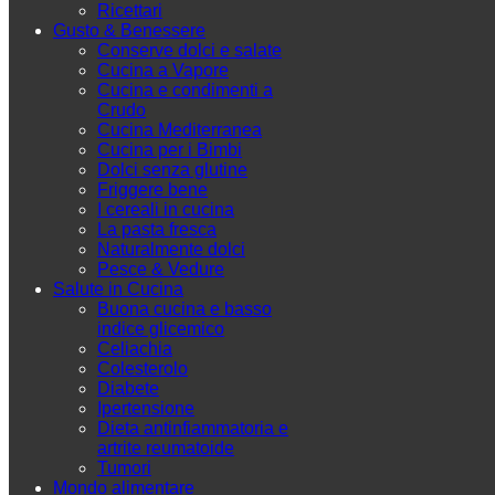
Ricettari
Gusto & Benessere
Conserve dolci e salate
Cucina a Vapore
Cucina e condimenti a
Crudo
Cucina Mediterranea
Cucina per i Bimbi
Dolci senza glutine
Friggere bene
I cereali in cucina
La pasta fresca
Naturalmente dolci
Pesce & Vedure
Salute in Cucina
Buona cucina e basso
indice glicemico
Celiachia
Colesterolo
Diabete
Ipertensione
Dieta antinfiammatoria e
artrite reumatoide
Tumori
Mondo alimentare