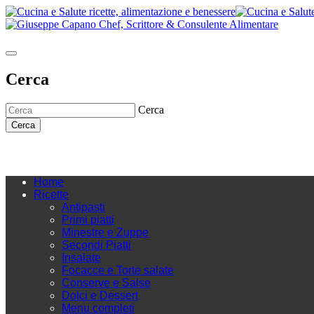
Cerca
Cerca
Cerca
Home
Ricette
Antipasti
Primi piatti
Minestre e Zuppe
Secondi Piatti
Insalate
Focacce e Torte salate
Conserve e Salse
Dolci e Dessert
Menu completi