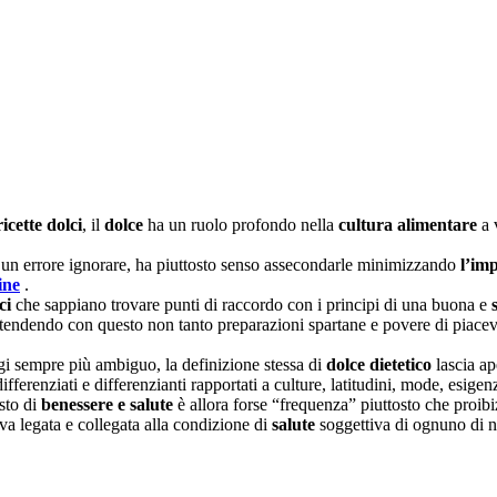
ricette dolci
, il
dolce
ha un ruolo profondo nella
cultura alimentare
a 
un errore ignorare, ha piuttosto senso assecondarle minimizzando
l’imp
ine
.
ci
che sappiano trovare punti di raccordo con i principi di una buona e
tendendo con questo non tanto preparazioni spartane e povere di piacevo
gi sempre più ambiguo, la definizione stessa di
dolce dietetico
lascia ap
fferenziati e differenzianti rapportati a culture, latitudini, mode, esige
sto di
benessere e salute
è allora forse “frequenza” piuttosto che proib
a legata e collegata alla condizione di
salute
soggettiva di ognuno di n