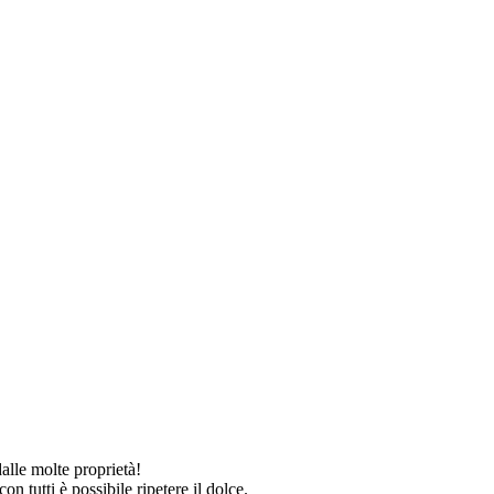
dalle molte proprietà!
n tutti è possibile ripetere il dolce.