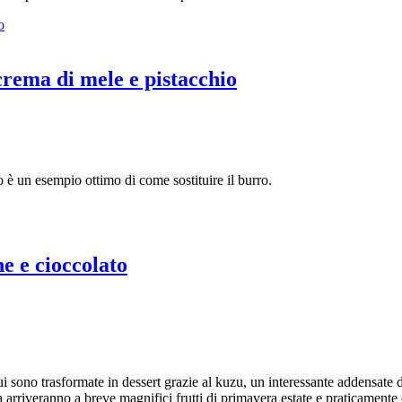
 crema di mele e pistacchio
io è un esempio ottimo di come sostituire il burro.
e e cioccolato
cui sono trasformate in dessert grazie al kuzu, un interessante addensate 
arriveranno a breve magnifici frutti di primavera estate e praticamente co