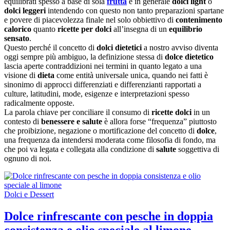
equilibrati spesso a base di sola
frutta
e in generale
dolci light
o
dolci leggeri
intendendo con questo non tanto preparazioni spartane
e povere di piacevolezza finale nel solo obbiettivo di
contenimento
calorico
quanto
ricette per dolci
all’insegna di un
equilibrio
sensato
.
Questo perché il concetto di
dolci dietetici
a nostro avviso diventa
oggi sempre più ambiguo, la definizione stessa di
dolce dietetico
lascia aperte contraddizioni nei termini in quanto legato a una
visione di
dieta
come entità universale unica, quando nei fatti è
sinonimo di approcci differenziati e differenzianti rapportati a
culture, latitudini, mode, esigenze e interpretazioni spesso
radicalmente opposte.
La parola chiave per conciliare il consumo di
ricette dolci
in un
contesto di
benessere e salute
è allora forse “frequenza” piuttosto
che proibizione, negazione o mortificazione del concetto di
dolce
,
una frequenza da intendersi moderata come filosofia di fondo, ma
che poi va legata e collegata alla condizione di
salute
soggettiva di
ognuno di noi.
Dolci e Dessert
Dolce rinfrescante con pesche in doppia