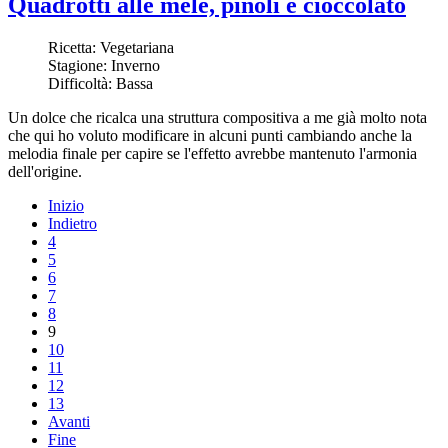
Quadrotti alle mele, pinoli e cioccolato
Ricetta:
Vegetariana
Stagione:
Inverno
Difficoltà:
Bassa
Un dolce che ricalca una struttura compositiva a me già molto nota
che qui ho voluto modificare in alcuni punti cambiando anche la
melodia finale per capire se l'effetto avrebbe mantenuto l'armonia
dell'origine.
Inizio
Indietro
4
5
6
7
8
9
10
11
12
13
Avanti
Fine