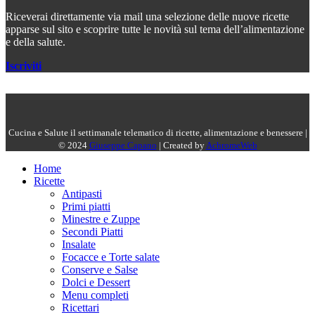
Riceverai direttamente via mail una selezione delle nuove ricette
apparse sul sito e scoprire tutte le novità sul tema dell’alimentazione
e della salute.
Iscriviti
Cucina e Salute il settimanale telematico di ricette, alimentazione e benessere |
© 2024
Giuseppe Capano
| Created by
AchromeWeb
Home
Ricette
Antipasti
Primi piatti
Minestre e Zuppe
Secondi Piatti
Insalate
Focacce e Torte salate
Conserve e Salse
Dolci e Dessert
Menu completi
Ricettari