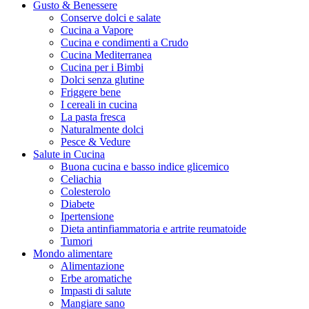
Gusto & Benessere
Conserve dolci e salate
Cucina a Vapore
Cucina e condimenti a Crudo
Cucina Mediterranea
Cucina per i Bimbi
Dolci senza glutine
Friggere bene
I cereali in cucina
La pasta fresca
Naturalmente dolci
Pesce & Vedure
Salute in Cucina
Buona cucina e basso indice glicemico
Celiachia
Colesterolo
Diabete
Ipertensione
Dieta antinfiammatoria e artrite reumatoide
Tumori
Mondo alimentare
Alimentazione
Erbe aromatiche
Impasti di salute
Mangiare sano