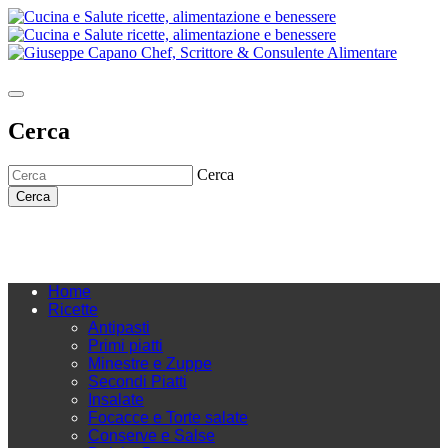
Cerca
Cerca
Cerca
Home
Ricette
Antipasti
Primi piatti
Minestre e Zuppe
Secondi Piatti
Insalate
Focacce e Torte salate
Conserve e Salse