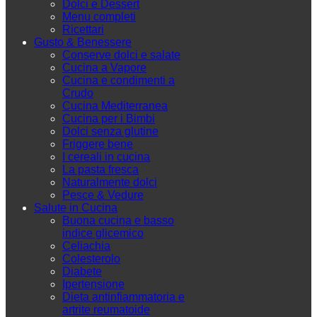
Dolci e Dessert
Menu completi
Ricettari
Gusto & Benessere
Conserve dolci e salate
Cucina a Vapore
Cucina e condimenti a
Crudo
Cucina Mediterranea
Cucina per i Bimbi
Dolci senza glutine
Friggere bene
I cereali in cucina
La pasta fresca
Naturalmente dolci
Pesce & Vedure
Salute in Cucina
Buona cucina e basso
indice glicemico
Celiachia
Colesterolo
Diabete
Ipertensione
Dieta antinfiammatoria e
artrite reumatoide