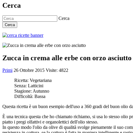
Cerca
Cerca
Cerca
Zucca in crema alle erbe con orzo asciutto
Primi
26 Ottobre 2015
Visite: 4822
Ricetta:
Vegetariana
Senza:
Latticini
Stagione:
Autunno
Difficoltà:
Bassa
Questa ricetta è un buon esempio dell'uso a 360 gradi del buon olio da o
È una tecnica questa che ho chiamato richiamo, si usa lo stesso olio pri
piatto i pregi olfattivi e organolettici dell'olio stesso.
In questo modo l'olio da olive di qualità svolge pienamente il suo com
resistenza in cottura, se la cottura è fatta in maniera intelligente e ragi