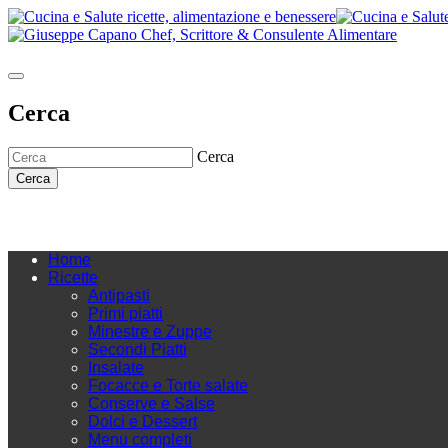
Cerca
Cerca
Cerca
Home
Ricette
Antipasti
Primi piatti
Minestre e Zuppe
Secondi Piatti
Insalate
Focacce e Torte salate
Conserve e Salse
Dolci e Dessert
Menu completi