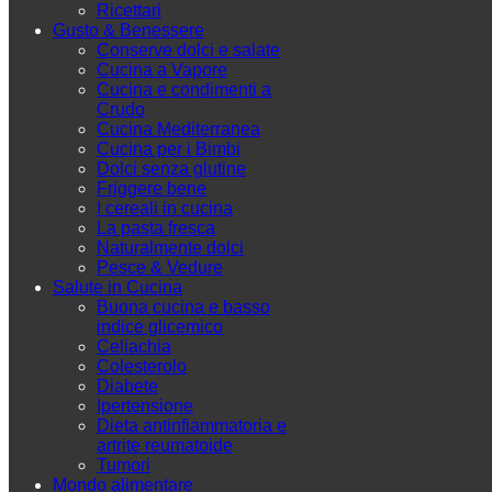
Ricettari
Gusto & Benessere
Conserve dolci e salate
Cucina a Vapore
Cucina e condimenti a
Crudo
Cucina Mediterranea
Cucina per i Bimbi
Dolci senza glutine
Friggere bene
I cereali in cucina
La pasta fresca
Naturalmente dolci
Pesce & Vedure
Salute in Cucina
Buona cucina e basso
indice glicemico
Celiachia
Colesterolo
Diabete
Ipertensione
Dieta antinfiammatoria e
artrite reumatoide
Tumori
Mondo alimentare