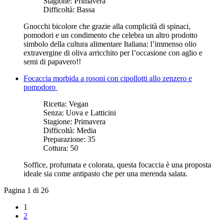
Stagione:
Primavera
Difficoltà:
Bassa
Gnocchi bicolore che grazie alla complicità di spinaci,
pomodori e un condimento che celebra un altro prodotto
simbolo della cultura alimentare Italiana: l’immenso olio
extravergine di oliva arricchito per l’occasione con aglio e
semi di papavero!!
Focaccia morbida a rosoni con cipollotti allo zenzero e
pomodoro
Ricetta:
Vegan
Senza:
Uova e Latticini
Stagione:
Primavera
Difficoltà:
Media
Preparazione:
35
Cottura:
50
Soffice, profumata e colorata, questa focaccia è una proposta
ideale sia come antipasto che per una merenda salata.
Pagina 1 di 26
1
2