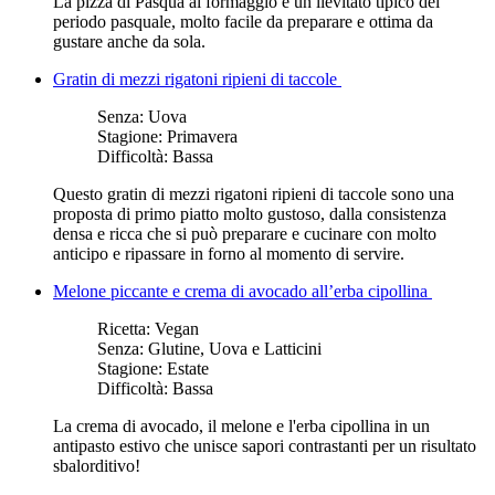
La pizza di Pasqua al formaggio è un lievitato tipico del
periodo pasquale, molto facile da preparare e ottima da
gustare anche da sola.
Gratin di mezzi rigatoni ripieni di taccole
Senza:
Uova
Stagione:
Primavera
Difficoltà:
Bassa
Questo gratin di mezzi rigatoni ripieni di taccole sono una
proposta di primo piatto molto gustoso, dalla consistenza
densa e ricca che si può preparare e cucinare con molto
anticipo e ripassare in forno al momento di servire.
Melone piccante e crema di avocado all’erba cipollina
Ricetta:
Vegan
Senza:
Glutine, Uova e Latticini
Stagione:
Estate
Difficoltà:
Bassa
La crema di avocado, il melone e l'erba cipollina in un
antipasto estivo che unisce sapori contrastanti per un risultato
sbalorditivo!