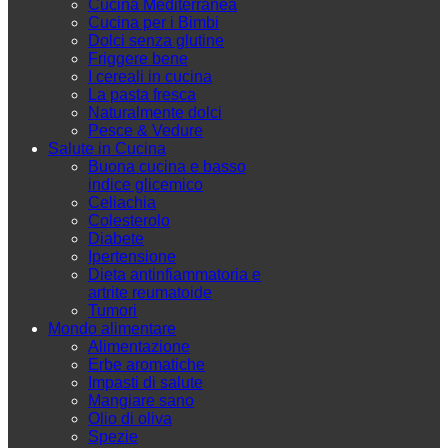
Cucina Mediterranea
Cucina per i Bimbi
Dolci senza glutine
Friggere bene
I cereali in cucina
La pasta fresca
Naturalmente dolci
Pesce & Vedure
Salute in Cucina
Buona cucina e basso
indice glicemico
Celiachia
Colesterolo
Diabete
Ipertensione
Dieta antinfiammatoria e
artrite reumatoide
Tumori
Mondo alimentare
Alimentazione
Erbe aromatiche
Impasti di salute
Mangiare sano
Olio di oliva
Spezie