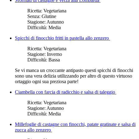
Sformati di castagne e verza alla Lombarda
Ricetta:
Vegetariana
Senza:
Glutine
Stagione:
Autunno
Difficoltà:
Media
Spicchi di finocchio fritti in pastella allo zenzero
Ricetta:
Vegetariana
Stagione:
Inverno
Difficoltà:
Bassa
Se vi manca un croccante antipasto questi spicchi di finocchi
sono una vera delizia utilizzando per altro di questo virtuoso
ortaggio ogni sua preziosa parte!
Ciambella con farcia di radicchio e salsa di taleggio
Ricetta:
Vegetariana
Stagione:
Autunno
Difficoltà:
Media
Millefoglie di castagne con finocchi, patate gratinate e salsa di
zucca allo zenzero