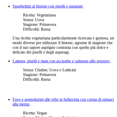
Spaghettini al limone con piselli e asparagi
Ricetta:
Vegetariana
Senza:
Uova
Stagione:
Primavera
Difficoltà:
Bassa
Una ricetta vegetariana particolarmente ricercata e gustosa, un
modo diverso per utilizzare il limone, agrume di stagione che
con il suo sapore asprigno contrasta con quello più dolce e
delicato dei piselli e degli asparagi.
Lattuga, piselli e mais con acciughe e salmone allo zenzero
Senza:
Glutine, Uova e Latticini
Stagione:
Primavera
Difficoltà:
Bassa
Fave e pomodorini alle erbe in bellavista con crema di spinaci
alla menta
Ricetta:
Vegan