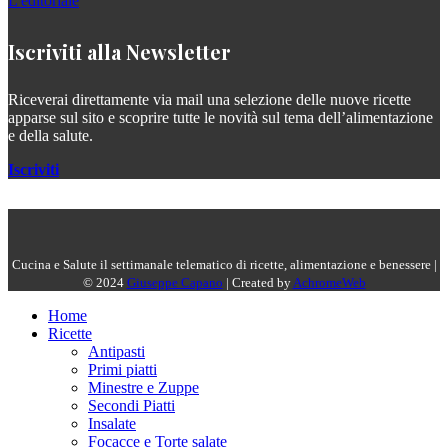
L'editoriale
Iscriviti alla Newsletter
Riceverai direttamente via mail una selezione delle nuove ricette
apparse sul sito e scoprire tutte le novità sul tema dell’alimentazione
e della salute.
Iscriviti
Cucina e Salute il settimanale telematico di ricette, alimentazione e benessere |
© 2024
Giuseppe Capano
| Created by
AchromeWeb
Home
Ricette
Antipasti
Primi piatti
Minestre e Zuppe
Secondi Piatti
Insalate
Focacce e Torte salate