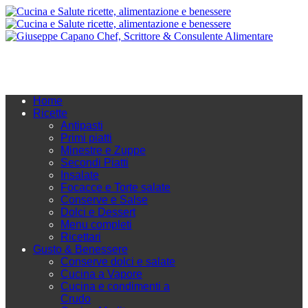
Home
Ricette
Antipasti
Primi piatti
Minestre e Zuppe
Secondi Piatti
Insalate
Focacce e Torte salate
Conserve e Salse
Dolci e Dessert
Menu completi
Ricettari
Gusto & Benessere
Conserve dolci e salate
Cucina a Vapore
Cucina e condimenti a
Crudo