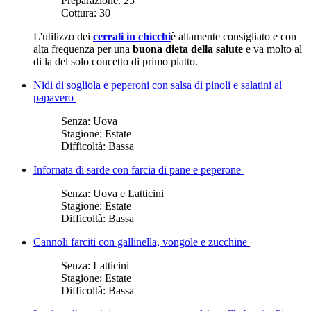
Preparazione:
25
Cottura:
30
​L'utilizzo dei
cereali in chicchi
è altamente consigliato e con
alta frequenza per una
buona dieta della salute
e va molto al
di la del solo concetto di primo piatto.
Nidi di sogliola e peperoni con salsa di pinoli e salatini al
papavero
Senza:
Uova
Stagione:
Estate
Difficoltà:
Bassa
Infornata di sarde con farcia di pane e peperone
Senza:
Uova e Latticini
Stagione:
Estate
Difficoltà:
Bassa
Cannoli farciti con gallinella, vongole e zucchine
Senza:
Latticini
Stagione:
Estate
Difficoltà:
Bassa