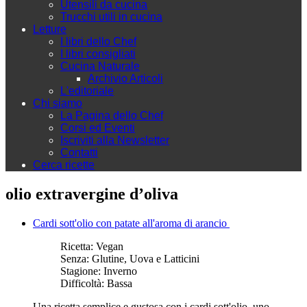
Utensili da cucina
Trucchi utili in cucina
Letture
I libri dello Chef
I libri consigliati
Cucina Naturale
Archivio Articoli
L'editoriale
Chi siamo
La Pagina dello Chef
Corsi ed Eventi
Iscriviti alla Newsletter
Contatti
Cerca ricette
olio extravergine d’oliva
Cardi sott'olio con patate all'aroma di arancio
Ricetta:
Vegan
Senza:
Glutine, Uova e Latticini
Stagione:
Inverno
Difficoltà:
Bassa
Una ricetta semplice e gustosa con i cardi sott'olio, uno