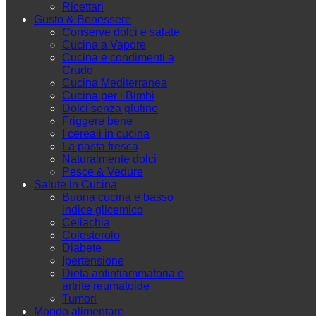
Ricettari
Gusto & Benessere
Conserve dolci e salate
Cucina a Vapore
Cucina e condimenti a
Crudo
Cucina Mediterranea
Cucina per i Bimbi
Dolci senza glutine
Friggere bene
I cereali in cucina
La pasta fresca
Naturalmente dolci
Pesce & Vedure
Salute in Cucina
Buona cucina e basso
indice glicemico
Celiachia
Colesterolo
Diabete
Ipertensione
Dieta antinfiammatoria e
artrite reumatoide
Tumori
Mondo alimentare