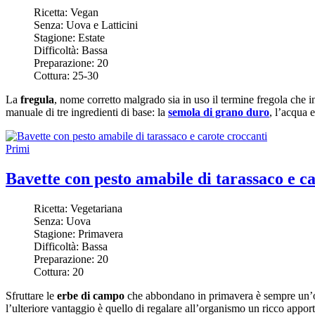
Ricetta:
Vegan
Senza:
Uova e Latticini
Stagione:
Estate
Difficoltà:
Bassa
Preparazione:
20
Cottura:
25-30
La
fregula
, nome corretto malgrado sia in uso il termine fregola che in
manuale di tre ingredienti di base: la
semola di grano duro
, l’acqua e
Primi
Bavette con pesto amabile di tarassaco e c
Ricetta:
Vegetariana
Senza:
Uova
Stagione:
Primavera
Difficoltà:
Bassa
Preparazione:
20
Cottura:
20
Sfruttare le
erbe di campo
che abbondano in primavera è sempre un’ot
l’ulteriore vantaggio è quello di regalare all’organismo un ricco appor