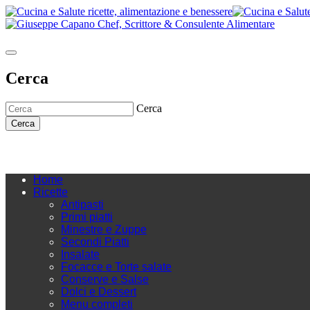
Cerca
Cerca
Cerca
Home
Ricette
Antipasti
Primi piatti
Minestre e Zuppe
Secondi Piatti
Insalate
Focacce e Torte salate
Conserve e Salse
Dolci e Dessert
Menu completi