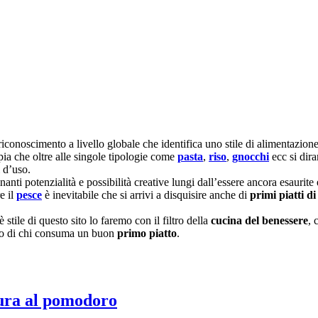
riconoscimento a livello globale che identifica uno stile di alimentazio
ia che oltre alle singole tipologie come
pasta
,
riso
,
gnocchi
ecc si dira
i d’uso.
nanti potenzialità e possibilità creative lungi dall’essere ancora esaurite
e il
pesce
è inevitabile che si arrivi a disquisire anche di
primi piatti di
tile di questo sito lo faremo con il filtro della
cucina del benessere
, 
usto di chi consuma un buon
primo piatto
.
ura al pomodoro