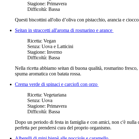
Stagione:
Primavera
Difficoltà:
Bassa
Questi biscottini all'olio d’oliva con pistacchio, arancia e cioc
Seitan in straccetti all'aroma di rosmarino e arance
Ricetta:
Vegan
Senza:
Uova e Latticini
Stagione:
Inverno
Difficoltà:
Bassa
Nella ricetta abbiamo seitan di buona qualità, rosmarino fresco, 
spuma aromatica con batata rossa.
Crema verde di spinaci e carciofi con orzo
Ricetta:
Vegetariana
Senza:
Uova
Stagione:
Primavera
Difficoltà:
Bassa
Dopo un periodo di festa in famiglia e con amici, non c'è nulla
perfetta per prendersi cura del proprio organismo.
Alberelli di mini bignè alle nocciole e caramello