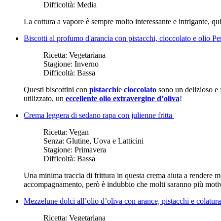
Difficoltà:
Media
La cottura a vapore è sempre molto interessante e intrigante, qu
Biscotti al profumo d'arancia con pistacchi, cioccolato e olio 
Ricetta:
Vegetariana
Stagione:
Inverno
Difficoltà:
Bassa
Questi biscottini con
pistacchi
e
cioccolato
sono un delizioso e 
utilizzato, un
eccellente olio extravergine d’oliva
!
Crema leggera di sedano rapa con julienne fritta
Ricetta:
Vegan
Senza:
Glutine, Uova e Latticini
Stagione:
Primavera
Difficoltà:
Bassa
Una minima traccia di frittura in questa crema aiuta a rendere m
accompagnamento, però è indubbio che molti saranno più motiva
Mezzelune dolci all’olio d’oliva con arance, pistacchi e colatura
Ricetta:
Vegetariana