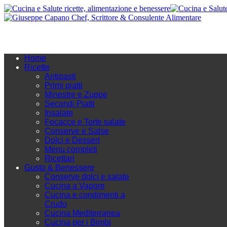
Home
Ricette
Antipasti
Primi piatti
Minestre e Zuppe
Secondi Piatti
Insalate
Focacce e Torte salate
Conserve e Salse
Dolci e Dessert
Menu completi
Ricettari
Gusto & Benessere
Conserve dolci e salate
Cucina a Vapore
Cucina e condimenti a
Crudo
Cucina Mediterranea
Cucina per i Bimbi