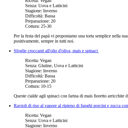
Ricetta:
Vegan
Senza:
Uova e Latticini
Stagione:
Inverno
Difficoltà:
Bassa
Preparazione:
20
Cottura:
25-30
Per la festa del papà vi proponiamo una torta semplice nella sua 
positivamente, sempre in tutti noi.
Sfoglie croccanti all'olio d'oliva, mais e spinaci
Ricetta:
Vegan
Senza:
Glutine, Uova e Latticini
Stagione:
Inverno
Difficoltà:
Bassa
Preparazione:
20
Cottura:
10-15
Queste cialde agli spinaci con farina di mais fioretto arricchite
Ravioli di riso al vapore al ripieno di funghi porcini e zucca c
Ricetta:
Vegan
Senza:
Uova e Latticini
Stagione:
Inverno