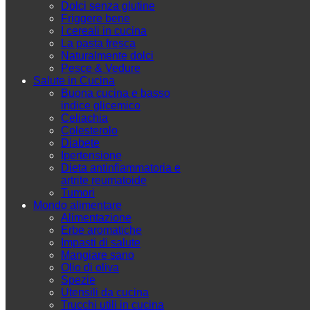
Dolci senza glutine
Friggere bene
I cereali in cucina
La pasta fresca
Naturalmente dolci
Pesce & Vedure
Salute in Cucina
Buona cucina e basso
indice glicemico
Celiachia
Colesterolo
Diabete
Ipertensione
Dieta antinfiammatoria e
artrite reumatoide
Tumori
Mondo alimentare
Alimentazione
Erbe aromatiche
Impasti di salute
Mangiare sano
Olio di oliva
Spezie
Utensili da cucina
Trucchi utili in cucina