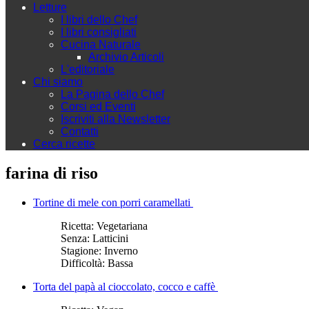
Letture
I libri dello Chef
I libri consigliati
Cucina Naturale
Archivio Articoli
L'editoriale
Chi siamo
La Pagina dello Chef
Corsi ed Eventi
Iscriviti alla Newsletter
Contatti
Cerca ricette
farina di riso
Tortine di mele con porri caramellati
Ricetta:
Vegetariana
Senza:
Latticini
Stagione:
Inverno
Difficoltà:
Bassa
Torta del papà al cioccolato, cocco e caffè