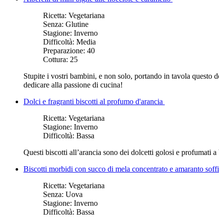
Ricetta:
Vegetariana
Senza:
Glutine
Stagione:
Inverno
Difficoltà:
Media
Preparazione:
40
Cottura:
25
Stupite i vostri bambini, e non solo, portando in tavola questo 
dedicare alla passione di cucina!
Dolci e fragranti biscotti al profumo d'arancia
Ricetta:
Vegetariana
Stagione:
Inverno
Difficoltà:
Bassa
Questi biscotti all’arancia sono dei dolcetti golosi e profumati a
Biscotti morbidi con succo di mela concentrato e amaranto soff
Ricetta:
Vegetariana
Senza:
Uova
Stagione:
Inverno
Difficoltà:
Bassa