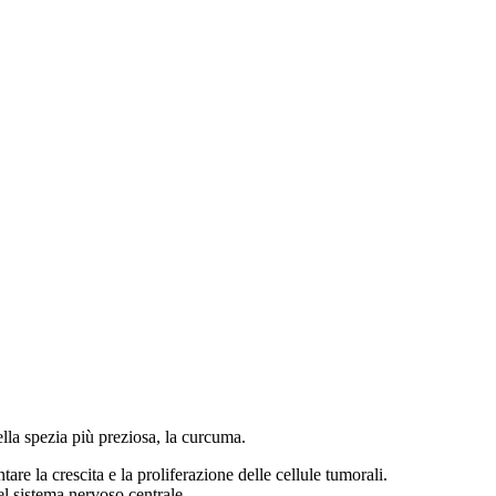
della spezia più preziosa, la curcuma.
are la crescita e la proliferazione delle cellule tumorali.
el sistema nervoso centrale.