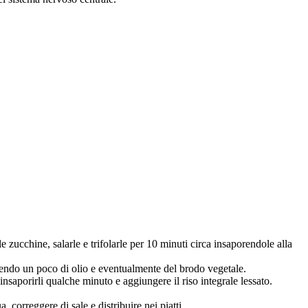
le zucchine, salarle e trifolarle per 10 minuti circa insaporendole alla
a unendo un poco di olio e eventualmente del brodo vegetale.
insaporirli qualche minuto e aggiungere il riso integrale lessato.
 correggere di sale e distribuire nei piatti.