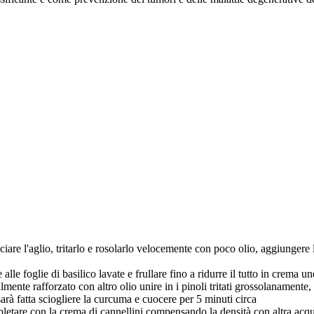
cciare l'aglio, tritarlo e rosolarlo velocemente con poco olio, aggiungere 
e alle foglie di basilico lavate e frullare fino a ridurre il tutto in crem
mente rafforzato con altro olio unire in i pinoli tritati grossolanamente, 
rà fatta sciogliere la curcuma e cuocere per 5 minuti circa
pletare con la crema di cannellini compensando la densità con altra acqua,