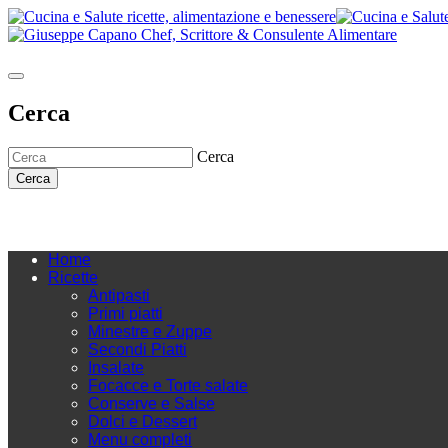
Cerca
Cerca
Cerca
Home
Ricette
Antipasti
Primi piatti
Minestre e Zuppe
Secondi Piatti
Insalate
Focacce e Torte salate
Conserve e Salse
Dolci e Dessert
Menu completi