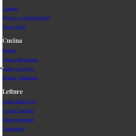
Contatti
Privacy e Cookies Policy
Note Legali
Cucina
Ricette
Gusto e Benessere
Salute in Cucina
Mondo Alimentare
Letture
I Libri dello Chef
Cucina Naturale
I libri consigliati
L'editoriale