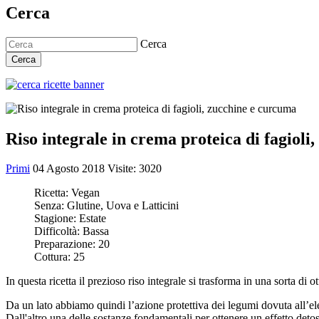
Cerca
Cerca
Cerca
Riso integrale in crema proteica di fagioli
Primi
04 Agosto 2018
Visite: 3020
Ricetta:
Vegan
Senza:
Glutine, Uova e Latticini
Stagione:
Estate
Difficoltà:
Bassa
Preparazione:
20
Cottura:
25
In questa ricetta il prezioso riso integrale si trasforma in una sorta di 
Da un lato abbiamo quindi l’azione protettiva dei legumi dovuta all’eleva
Dall'altro una delle sostanze fondamentali per ottenere un effetto deto