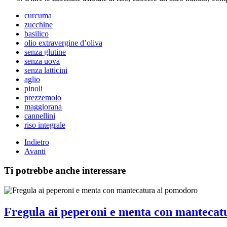
curcuma
zucchine
basilico
olio extravergine d’oliva
senza glutine
senza uova
senza latticini
aglio
pinoli
prezzemolo
maggiorana
cannellini
riso integrale
Indietro
Avanti
Ti potrebbe anche interessare
Fregula ai peperoni e menta con mantecat