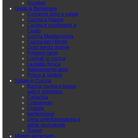
Ricettari
Gusto & Benessere
Conserve dolci e salate
Cucina a Vapore
Cucina e condimenti a
Crudo
Cucina Mediterranea
Cucina per i Bimbi
Dolci senza glutine
Friggere bene
I cereali in cucina
La pasta fresca
Naturalmente dolci
Pesce & Vedure
Salute in Cucina
Buona cucina e basso
indice glicemico
Celiachia
Colesterolo
Diabete
Ipertensione
Dieta antinfiammatoria e
artrite reumatoide
Tumori
Mondo alimentare