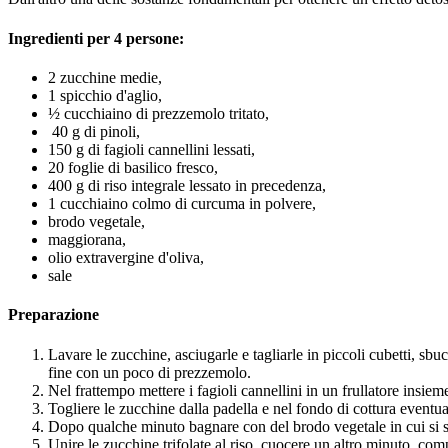
Ingredienti per 4 persone:
2 zucchine medie,
1 spicchio d'aglio,
½ cucchiaino di prezzemolo tritato,
40 g di pinoli,
150 g di fagioli cannellini lessati,
20 foglie di basilico fresco,
400 g di riso integrale lessato in precedenza,
1 cucchiaino colmo di curcuma in polvere,
brodo vegetale,
maggiorana,
olio extravergine d'oliva,
sale
Preparazione
Lavare le zucchine, asciugarle e tagliarle in piccoli cubetti, sbu
fine con un poco di prezzemolo.
Nel frattempo mettere i fagioli cannellini in un frullatore insiem
Togliere le zucchine dalla padella e nel fondo di cottura eventual
Dopo qualche minuto bagnare con del brodo vegetale in cui si sa
Unire le zucchine trifolate al riso, cuocere un altro minuto, com