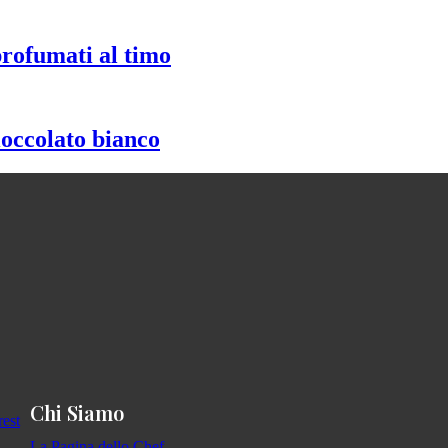
profumati al timo
ioccolato bianco
Chi Siamo
La Pagina dello Chef