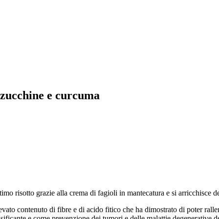
, zucchine e curcuma
ottimo risotto grazie alla crema di fagioli in mantecatura e si arricchisce 
to contenuto di fibre e di acido fitico che ha dimostrato di poter rallent
ssificante e come prevenzione dei tumori e delle malattie degenerative d