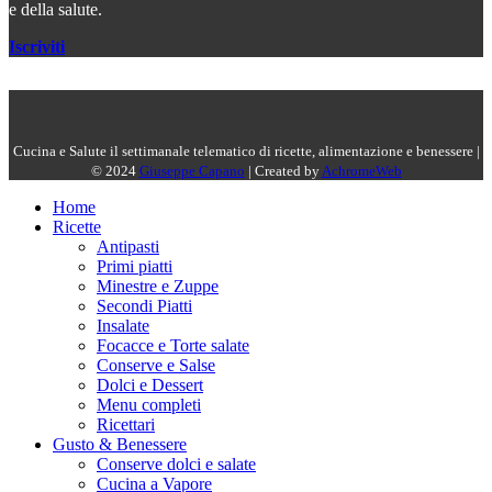
e della salute.
Iscriviti
Cucina e Salute il settimanale telematico di ricette, alimentazione e benessere |
© 2024
Giuseppe Capano
| Created by
AchromeWeb
Home
Ricette
Antipasti
Primi piatti
Minestre e Zuppe
Secondi Piatti
Insalate
Focacce e Torte salate
Conserve e Salse
Dolci e Dessert
Menu completi
Ricettari
Gusto & Benessere
Conserve dolci e salate
Cucina a Vapore