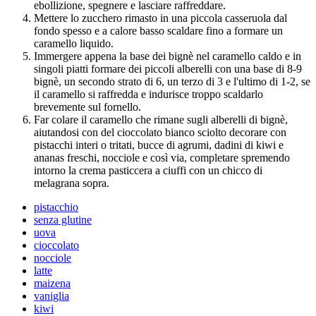
ebollizione, spegnere e lasciare raffreddare.
Mettere lo zucchero rimasto in una piccola casseruola dal
fondo spesso e a calore basso scaldare fino a formare un
caramello liquido.
Immergere appena la base dei bignè nel caramello caldo e in
singoli piatti formare dei piccoli alberelli con una base di 8-9
bignè, un secondo strato di 6, un terzo di 3 e l'ultimo di 1-2, se
il caramello si raffredda e indurisce troppo scaldarlo
brevemente sul fornello.
Far colare il caramello che rimane sugli alberelli di bignè,
aiutandosi con del cioccolato bianco sciolto decorare con
pistacchi interi o tritati, bucce di agrumi, dadini di kiwi e
ananas freschi, nocciole e così via, completare spremendo
intorno la crema pasticcera a ciuffi con un chicco di
melagrana sopra.
pistacchio
senza glutine
uova
cioccolato
nocciole
latte
maizena
vaniglia
kiwi