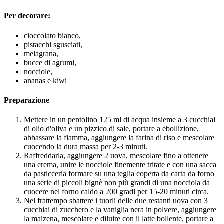
Per decorare:
cioccolato bianco,
pistacchi sgusciati,
melagrana,
bucce di agrumi,
nocciole,
ananas e kiwi
Preparazione
Mettere in un pentolino 125 ml di acqua insieme a 3 cucchiai
di olio d'oliva e un pizzico di sale, portare a ebollizione,
abbassare la fiamma, aggiungere la farina di riso e mescolare
cuocendo la dura massa per 2-3 minuti.
Raffreddarla, aggiungere 2 uova, mescolare fino a ottenere
una crema, unire le nocciole finemente tritate e con una sacca
da pasticceria formare su una teglia coperta da carta da forno
una serie di piccoli bignè non più grandi di una nocciola da
cuocere nel forno caldo a 200 gradi per 15-20 minuti circa.
Nel frattempo sbattere i tuorli delle due restanti uova con 3
cucchiai di zucchero e la vaniglia nera in polvere, aggiungere
la maizena, mescolare e diluire con il latte bollente, portare a