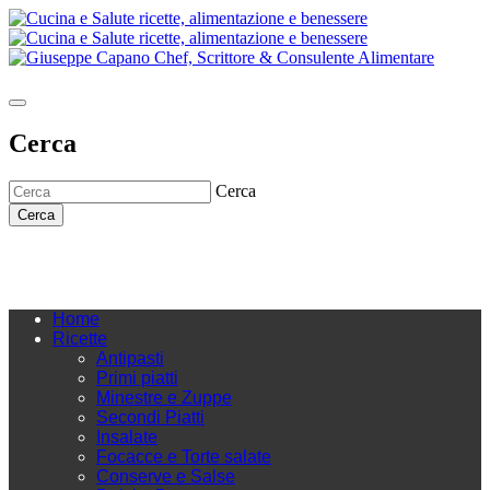
Cerca
Cerca
Cerca
Home
Ricette
Antipasti
Primi piatti
Minestre e Zuppe
Secondi Piatti
Insalate
Focacce e Torte salate
Conserve e Salse