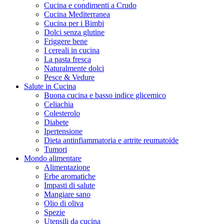
Cucina e condimenti a Crudo
Cucina Mediterranea
Cucina per i Bimbi
Dolci senza glutine
Friggere bene
I cereali in cucina
La pasta fresca
Naturalmente dolci
Pesce & Vedure
Salute in Cucina
Buona cucina e basso indice glicemico
Celiachia
Colesterolo
Diabete
Ipertensione
Dieta antinfiammatoria e artrite reumatoide
Tumori
Mondo alimentare
Alimentazione
Erbe aromatiche
Impasti di salute
Mangiare sano
Olio di oliva
Spezie
Utensili da cucina