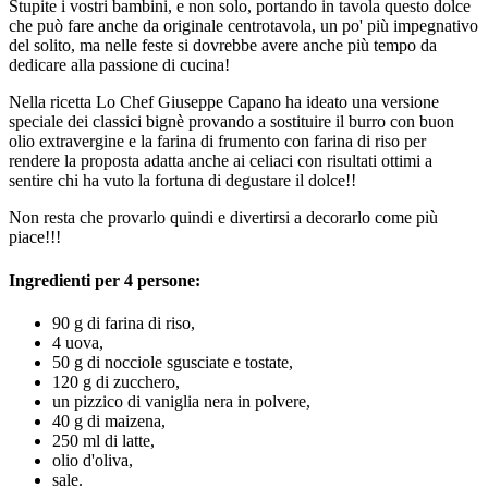
Stupite i vostri bambini, e non solo, portando in tavola questo dolce
che può fare anche da originale centrotavola, un po' più impegnativo
del solito, ma nelle feste si dovrebbe avere anche più tempo da
dedicare alla passione di cucina!
Nella ricetta Lo Chef Giuseppe Capano ha ideato una versione
speciale dei classici bignè provando a sostituire il burro con buon
olio extravergine e la farina di frumento con farina di riso per
rendere la proposta adatta anche ai celiaci con risultati ottimi a
sentire chi ha vuto la fortuna di degustare il dolce!!
Non resta che provarlo quindi e divertirsi a decorarlo come più
piace!!!
Ingredienti per 4 persone:
90 g di farina di riso,
4 uova,
50 g di nocciole sgusciate e tostate,
120 g di zucchero,
un pizzico di vaniglia nera in polvere,
40 g di maizena,
250 ml di latte,
olio d'oliva,
sale.