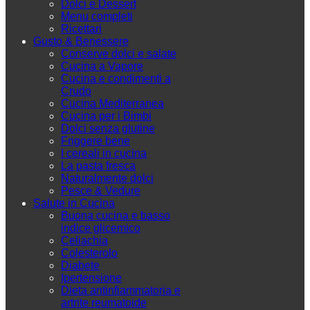
Dolci e Dessert
Menu completi
Ricettari
Gusto & Benessere
Conserve dolci e salate
Cucina a Vapore
Cucina e condimenti a
Crudo
Cucina Mediterranea
Cucina per i Bimbi
Dolci senza glutine
Friggere bene
I cereali in cucina
La pasta fresca
Naturalmente dolci
Pesce & Vedure
Salute in Cucina
Buona cucina e basso
indice glicemico
Celiachia
Colesterolo
Diabete
Ipertensione
Dieta antinfiammatoria e
artrite reumatoide