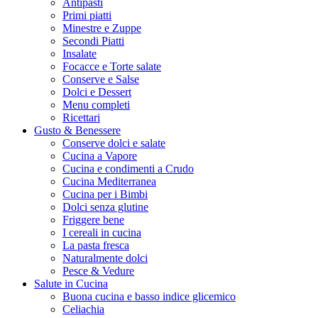
Antipasti
Primi piatti
Minestre e Zuppe
Secondi Piatti
Insalate
Focacce e Torte salate
Conserve e Salse
Dolci e Dessert
Menu completi
Ricettari
Gusto & Benessere
Conserve dolci e salate
Cucina a Vapore
Cucina e condimenti a Crudo
Cucina Mediterranea
Cucina per i Bimbi
Dolci senza glutine
Friggere bene
I cereali in cucina
La pasta fresca
Naturalmente dolci
Pesce & Vedure
Salute in Cucina
Buona cucina e basso indice glicemico
Celiachia