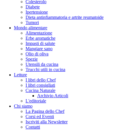
Colesterolo
Diabete
Ipertensione
Dieta antinfiammatoria e artrite reumatoide
Tumori
Mondo alimentare
Alimentazione
Erbe aromatiche
Impasti di salute
Mangiare sano
Olio di oliva
Spezie
Utensili da cucina
Trucchi utili in cucina
Letture
I libri dello Chef
I libri consigliati
Cucina Naturale
Archivio Articoli
L'editoriale
Chi siamo
La Pagina dello Chef
Corsi ed Eventi
Iscriviti alla Newsletter
Contatti