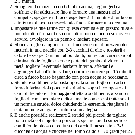
2-3 minuti.
Sciogliere la maizena con 60 ml di acqua, aggiungerla al
soffritto e far addensare fino a formare una massa molto
compatta, spegnere il fuoco, aspettare 2-3 minuti e diluirla con
altri 60 ml di acqua mescolando fino a formare una cremina.
Impastare le due farine con questa cremina e un pizzico di sale
unendo altra farina di riso o un altro poco di acqua se dovesse
servire, avvolgere in un panno e lasciare riposare.
Sbucciare gli scalogni e tritarli finemente con il prezzemolo,
metterli in una padella con 2-3 cucchiai di olio e rosolarli a
calore basso per 5 minuti abbondanti, pulire con cura i carciofi
eliminando le foglie esterne e parte del gambo, dividerli a
metà, togliere l'eventuale barbetta interna, affettarli e
aggiungerli al soffritto, salare, coprire e cuocere per 15 minuti
circa a fuoco basso bagnando con poca acqua se necessario.
Stendere sottilmente la pasta riposata su un foglio di carta da
forno infarinandola poco e distribuirvi sopra il composto di
carciofi tiepido e il formaggio affettato sottilmente, alzando il
foglio di carta arrotolare delicatamente come se si trattasse di
un normale strudel dolce chiudendo le estremità, ritagliare la
carta in più e adagiare il rotolo su una teglia.
È anche possibile realizzare 2 strudel più piccoli da tagliare
poi a metà o 4 singoli da porzione, spennellare la superficie
con il fondo oleoso di cottura dei carciofi mescolato a 2-3
cucchiai di acqua e cuocere nel forno caldo a 170 gradi per 25