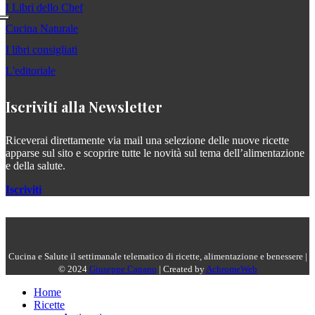
I Libri dello Chef
Cucina Naturale
I libri consigliati
L'editoriale
Iscriviti alla Newsletter
Riceverai direttamente via mail una selezione delle nuove ricette
apparse sul sito e scoprire tutte le novità sul tema dell’alimentazione
e della salute.
Iscriviti
Cucina e Salute il settimanale telematico di ricette, alimentazione e benessere |
© 2024
Giuseppe Capano
| Created by
AchromeWeb
Home
Ricette