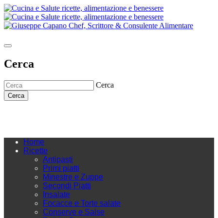
Cerca
Cerca
Cerca
Home
Ricette
Antipasti
Primi piatti
Minestre e Zuppe
Secondi Piatti
Insalate
Focacce e Torte salate
Conserve e Salse