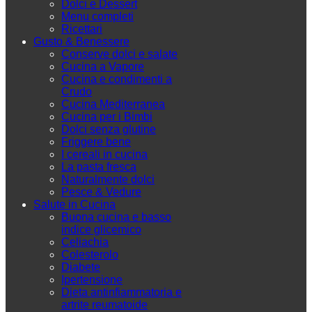
Dolci e Dessert
Menu completi
Ricettari
Gusto & Benessere
Conserve dolci e salate
Cucina a Vapore
Cucina e condimenti a
Crudo
Cucina Mediterranea
Cucina per i Bimbi
Dolci senza glutine
Friggere bene
I cereali in cucina
La pasta fresca
Naturalmente dolci
Pesce & Vedure
Salute in Cucina
Buona cucina e basso
indice glicemico
Celiachia
Colesterolo
Diabete
Ipertensione
Dieta antinfiammatoria e
artrite reumatoide