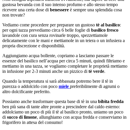
gustosa bevanda con il suo intenso profumo e allo stesso tempo
ricevere una certa dose di
benessere
è sempre una splendida cosa
non trovate?
Vediamo come procedere per preparare un gustoso
tè al basilico
:
per ogni tazza prevediamo circa 6 belle foglie di
basilico fresco
lavandole con cura senza rovinarle troppo, spezzettiamole
delicatamente con le mani e mettiamole in un teiera o un infusiera a
propria discrezione e disponibilità.
Aggiungiamo acqua bollente, copriamo a lasciamo passare le
essenze del basilico nell’acqua per circa 5 minuti, quindi filtriamo e
mettiamo in una tazza, se vogliamo completare le proprietà mettiamo
in infusione per 2-3 minuti anche un pizzico di
tè verde
.
Quando la temperatura si sarà abbassata potremo bere il tè in
purezza o addolcirlo con poco
miele
preferibilmente di agrumi o
altro dolcificante preferito.
Possiamo anche trasformare questa base di tè in una
bibita fredda
ben più sana di tante altre pronte a prescindere dal caldo esterno:
addolciamo un poco di più il tè al basilico pronto, uniamo un poco
di
succo di limone
, allunghiamo con acqua fredda e conserviamo in
frigorifero in attesa del consumo!