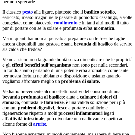
per non sprecarle.
Il classico
pesto
alla ligure, piuttosto che il
basilico sottolio
,
essiccato, messo magari nelle passate di pomodoro casalingo, a volte
congelate, come piacevole
condimento
e in tanti altri modi, il tutto
pur di portare con se la solare e profumata
erba aromatica
.
Ma in quanti hanno mai pensato a preparare con le fresche foglie
ancora disponibili una gustosa e sana
bevanda di basilico
da servire
sia calda che fredda?
Ve ne assicuriamo la grande bontà senza dimenticare che le proprietà
e gli
effetti benefici sull’organismo
non sono per nulla secondari,
in fondo stiamo parlando di una potente erba aromatica come tante
per nostra fortuna ne abbiamo a disposizione e usiamo quando
vogliamo affrontare meglio un
problema di salute.
Vediamo brevemente alcuni effetti positivi del consumo di una
bevanda profumata al basilico
: aiuta a
calmare i dolori di
stomaco
, contrasta le
flatulenze
, è una valida soluzione per i più
comuni
problemi digestivi
, riesce a portare equilibrio e
rigenerazione rispetto a molti
processi infiammatori
legati
all’
attività intestinale
, può diventare un coadiuvante rispetto ad
alcune forme di
artrite
.
Non bisogna aspettarsi miracoli ovviamente, ma sapere di bere una