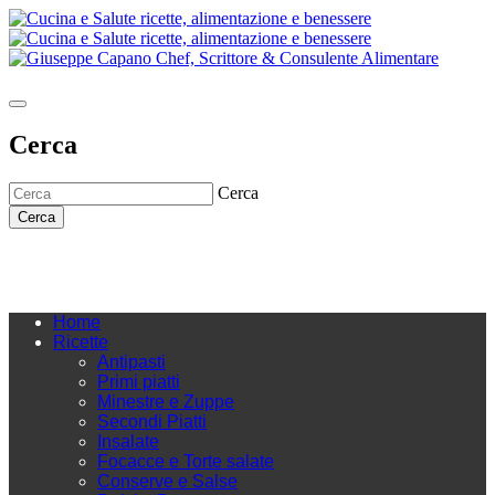
Cerca
Cerca
Cerca
Home
Ricette
Antipasti
Primi piatti
Minestre e Zuppe
Secondi Piatti
Insalate
Focacce e Torte salate
Conserve e Salse