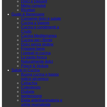
Dolci e Dessert
Menu completi
Ricettari
Gusto & Benessere
Conserve dolci e salate
Cucina a Vapore
Cucina e condimenti a
Crudo
Cucina Mediterranea
Cucina per i Bimbi
Dolci senza glutine
Friggere bene
I cereali in cucina
La pasta fresca
Naturalmente dolci
Pesce & Vedure
Salute in Cucina
Buona cucina e basso
indice glicemico
Celiachia
Colesterolo
Diabete
Ipertensione
Dieta antinfiammatoria e
artrite reumatoide