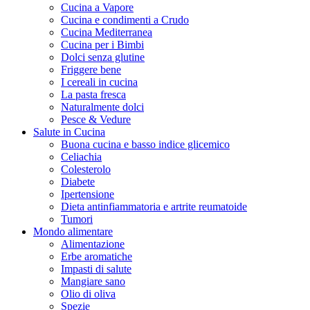
Cucina a Vapore
Cucina e condimenti a Crudo
Cucina Mediterranea
Cucina per i Bimbi
Dolci senza glutine
Friggere bene
I cereali in cucina
La pasta fresca
Naturalmente dolci
Pesce & Vedure
Salute in Cucina
Buona cucina e basso indice glicemico
Celiachia
Colesterolo
Diabete
Ipertensione
Dieta antinfiammatoria e artrite reumatoide
Tumori
Mondo alimentare
Alimentazione
Erbe aromatiche
Impasti di salute
Mangiare sano
Olio di oliva
Spezie