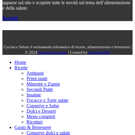
apparse sul sito e scoprire tutte le novità sul tema dell’alimentazione
e della salute.
Iscriviti
Cucina e Salute il settimanale telematico di ricette, alimentazione e benessere |
© 2024
Giuseppe Capano
| Created by
AchromeWeb
Home
Ricette
Antipasti
Primi piatti
Minestre e Zuppe
Secondi Piatti
Insalate
Focacce e Torte salate
Conserve e Salse
Dolci e Dessert
Menu completi
Ricettari
Gusto & Benessere
Conserve dolci e salate