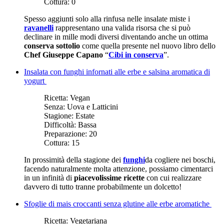
Cottura:
0
Spesso aggiunti solo alla rinfusa nelle insalate miste i
ravanelli
rappresentano una valida risorsa che si può
declinare in mille modi diversi diventando anche un ottima
conserva sottolio
come quella presente nel nuovo libro dello
Chef Giuseppe Capano
“
Cibi in conserva
”.
Insalata con funghi infornati alle erbe e salsina aromatica di
yogurt
Ricetta:
Vegan
Senza:
Uova e Latticini
Stagione:
Estate
Difficoltà:
Bassa
Preparazione:
20
Cottura:
15
In prossimità della stagione dei
funghi
da cogliere nei boschi,
facendo naturalmente molta attenzione, possiamo cimentarci
in un infinità di
piacevolissime ricette
con cui realizzare
davvero di tutto tranne probabilmente un dolcetto!
Sfoglie di mais croccanti senza glutine alle erbe aromatiche
Ricetta:
Vegetariana