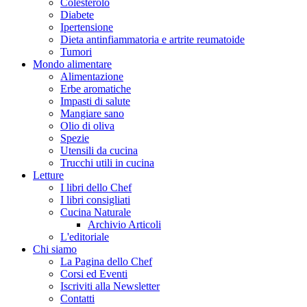
Colesterolo
Diabete
Ipertensione
Dieta antinfiammatoria e artrite reumatoide
Tumori
Mondo alimentare
Alimentazione
Erbe aromatiche
Impasti di salute
Mangiare sano
Olio di oliva
Spezie
Utensili da cucina
Trucchi utili in cucina
Letture
I libri dello Chef
I libri consigliati
Cucina Naturale
Archivio Articoli
L'editoriale
Chi siamo
La Pagina dello Chef
Corsi ed Eventi
Iscriviti alla Newsletter
Contatti