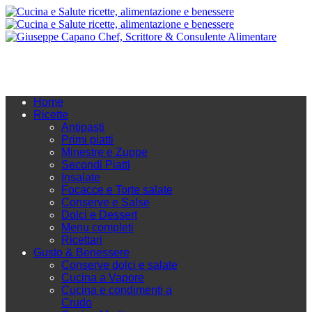
Home
Ricette
Antipasti
Primi piatti
Minestre e Zuppe
Secondi Piatti
Insalate
Focacce e Torte salate
Conserve e Salse
Dolci e Dessert
Menu completi
Ricettari
Gusto & Benessere
Conserve dolci e salate
Cucina a Vapore
Cucina e condimenti a
Crudo