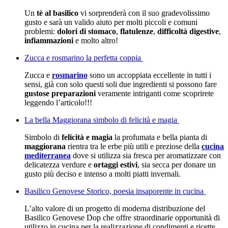
Un
tè al basilico
vi sorprenderà con il suo gradevolissimo
gusto e sarà un valido aiuto per molti piccoli e comuni
problemi:
dolori di stomaco
,
flatulenze
,
difficoltà digestive
,
infiammazioni
e molto altro!
Zucca e rosmarino la perfetta coppia
Zucca e
rosmarino
sono un accoppiata eccellente in tutti i
sensi, già con solo questi soli due ingredienti si possono fare
gustose preparazioni
veramente intriganti come scoprirete
leggendo l’articolo!!!
La bella Maggiorana simbolo di felicità e magia
Simbolo di
felicità e magia
la profumata e bella pianta di
maggiorana
rientra tra le erbe più utili e preziose della
cucina
mediterranea
dove si utilizza sia fresca per aromatizzare con
delicatezza verdure e
ortaggi estivi
, sia secca per donare un
gusto più deciso e intenso a molti piatti invernali.
Basilico Genovese Storico, poesia insaporente in cucina
L’alto valore di un progetto di moderna distribuzione del
Basilico Genovese Dop che offre straordinarie opportunità di
utilizzo in cucina per la realizzazione di condimenti e ricette