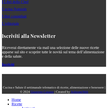
I Libri dello Chef
Cucina Naturale
I libri consigliati
L'editoriale
Iscriviti alla Newsletter
Riceverai direttamente via mail una selezione delle nuove ricette
apparse sul sito e scoprire tutte le novità sul tema dell’alimentazione
e della salute.
Iscriviti
Cucina e Salute il settimanale telematico di ricette, alimentazione e benessere |
© 2024
Giuseppe Capano
| Created by
AchromeWeb
Home
Ricette