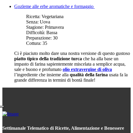
Gozleme alle erbe aromatiche e formaggio
Ricetta:
Vegetariana
Senza:
Uova
Stagione:
Primavera
Difficoltà:
Bassa
Preparazione:
30
Cottura:
35
Ci è piaciuto molto dare una nostra versione di questo gustoso
piatto tipico della tradizione turca
che ha alla base un
impasto di farina sapientemente miscelata a semplice acqua,
sale e buono e profumato
olio extravergine di oliva
l’ingrediente che insieme alla
qualità della farina
usata fa la
grande differenza in termini di bontà finale!
Settimanale Telematico di Ricette, Alimentazione e Benessere