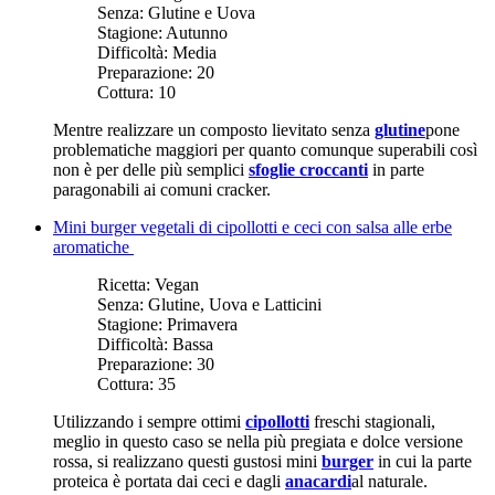
Senza:
Glutine e Uova
Stagione:
Autunno
Difficoltà:
Media
Preparazione:
20
Cottura:
10
Mentre realizzare un composto lievitato senza
glutine
pone
problematiche maggiori per quanto comunque superabili così
non è per delle più semplici
sfoglie croccanti
in parte
paragonabili ai comuni cracker.
Mini burger vegetali di cipollotti e ceci con salsa alle erbe
aromatiche
Ricetta:
Vegan
Senza:
Glutine, Uova e Latticini
Stagione:
Primavera
Difficoltà:
Bassa
Preparazione:
30
Cottura:
35
Utilizzando i sempre ottimi
cipollotti
freschi stagionali,
meglio in questo caso se nella più pregiata e dolce versione
rossa, si realizzano questi gustosi mini
burger
in cui la parte
proteica è portata dai ceci e dagli
anacardi
al naturale.