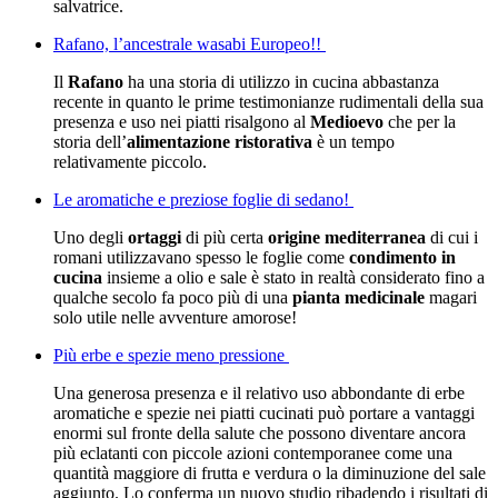
salvatrice.
Rafano, l’ancestrale wasabi Europeo!!
Il
Rafano
ha una storia di utilizzo in cucina abbastanza
recente in quanto le prime testimonianze rudimentali della sua
presenza e uso nei piatti risalgono al
Medioevo
che per la
storia dell’
alimentazione ristorativa
è un tempo
relativamente piccolo.
Le aromatiche e preziose foglie di sedano!
Uno degli
ortaggi
di più certa
origine mediterranea
di cui i
romani utilizzavano spesso le foglie come
condimento in
cucina
insieme a olio e sale è stato in realtà considerato fino a
qualche secolo fa poco più di una
pianta medicinale
magari
solo utile nelle avventure amorose!
Più erbe e spezie meno pressione
Una generosa presenza e il relativo uso abbondante di erbe
aromatiche e spezie nei piatti cucinati può portare a vantaggi
enormi sul fronte della salute che possono diventare ancora
più eclatanti con piccole azioni contemporanee come una
quantità maggiore di frutta e verdura o la diminuzione del sale
aggiunto. Lo conferma un nuovo studio ribadendo i risultati di