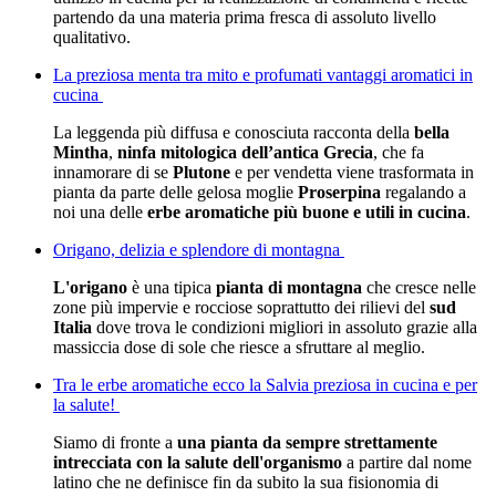
partendo da una materia prima fresca di assoluto livello
qualitativo.
La preziosa menta tra mito e profumati vantaggi aromatici in
cucina
La leggenda più diffusa e conosciuta racconta della
bella
Mintha
,
ninfa mitologica dell’antica Grecia
, che fa
innamorare di se
Plutone
e per vendetta viene trasformata in
pianta da parte delle gelosa moglie
Proserpina
regalando a
noi una delle
erbe aromatiche più buone e utili in cucina
.
Origano, delizia e splendore di montagna
L'origano
è una tipica
pianta di montagna
che cresce nelle
zone più impervie e rocciose soprattutto dei rilievi del
sud
Italia
dove trova le condizioni migliori in assoluto grazie alla
massiccia dose di sole che riesce a sfruttare al meglio.
Tra le erbe aromatiche ecco la Salvia preziosa in cucina e per
la salute!
Siamo di fronte a
una pianta da sempre strettamente
intrecciata con la salute dell'organismo
a partire dal nome
latino che ne definisce fin da subito la sua fisionomia di