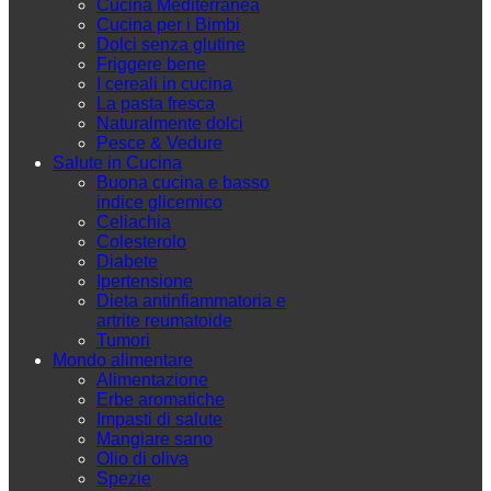
Cucina Mediterranea
Cucina per i Bimbi
Dolci senza glutine
Friggere bene
I cereali in cucina
La pasta fresca
Naturalmente dolci
Pesce & Vedure
Salute in Cucina
Buona cucina e basso
indice glicemico
Celiachia
Colesterolo
Diabete
Ipertensione
Dieta antinfiammatoria e
artrite reumatoide
Tumori
Mondo alimentare
Alimentazione
Erbe aromatiche
Impasti di salute
Mangiare sano
Olio di oliva
Spezie