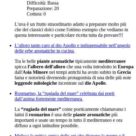
Difficoltà:
Bassa
Preparazione:
20
Cottura:
0
L'uva è un frutto straordinario adatto a preparare molto più
che dei classici dolci come l'ottimo esempio che vediamo in
questa interessante e particolare ricetta tutta da provare!!!
L’alloro tanto caro al dio Apollo e indispensabile nell’angolo
delle erbe aromatiche in cucina
Tra le belle
piante aromatiche
tipicamente
mediterranee
spicca
l’albero dell’alloro
che una volta introdotto in
Europa
dall'
Asia Minore
nei tempi antichi ha avuto subito in
Grecia
fama e notorietà divenendo protagonista di una delle più note
leggende mitologiche
incentrate sul
dio Apollo
.
Rosmarino, la “rugiada del mare” celebrata dai poeti
dall’anima fortemente mediterranea
La
“rugiada del mare”
come poeticamente chiamavano i
latini il
rosmarino
è una delle
piante aromatiche
più
importanti e usate un tempo in tutto il mediterraneo e ora
diffuso a ogni latitudine possibile.
Melissa la mitica amica delle api che dispone la mente e il