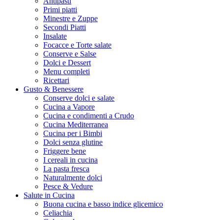
Antipasti
Primi piatti
Minestre e Zuppe
Secondi Piatti
Insalate
Focacce e Torte salate
Conserve e Salse
Dolci e Dessert
Menu completi
Ricettari
Gusto & Benessere
Conserve dolci e salate
Cucina a Vapore
Cucina e condimenti a Crudo
Cucina Mediterranea
Cucina per i Bimbi
Dolci senza glutine
Friggere bene
I cereali in cucina
La pasta fresca
Naturalmente dolci
Pesce & Vedure
Salute in Cucina
Buona cucina e basso indice glicemico
Celiachia