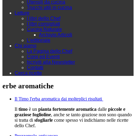
Utensili da cucina
Trucchi utili in cucina
Letture
I libri dello Chef
I libri consigliati
Cucina Naturale
Archivio Articoli
L'editoriale
Chi siamo
La Pagina dello Chef
Corsi ed Eventi
Iscriviti alla Newsletter
Contatti
Cerca ricette
erbe aromatiche
Il Timo l'erba aromatica dai molteplici risultati
Il
timo
è un
pianta fortemente aromatica
dalle
piccole e
graziose foglioline
, anche se tanto graziose non sono quando
si tratta di
sfogliarle
come spesso vi indichiamo nelle ricette
dello Chef.
Prezzemolo anticancro