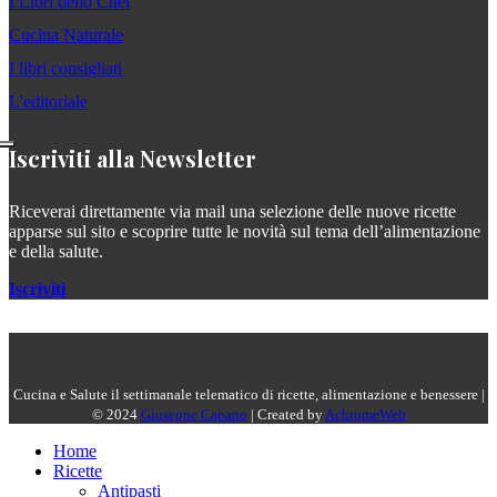
I Libri dello Chef
Cucina Naturale
I libri consigliati
L'editoriale
Iscriviti alla Newsletter
Riceverai direttamente via mail una selezione delle nuove ricette
apparse sul sito e scoprire tutte le novità sul tema dell’alimentazione
e della salute.
Iscriviti
Cucina e Salute il settimanale telematico di ricette, alimentazione e benessere |
© 2024
Giuseppe Capano
| Created by
AchromeWeb
Home
Ricette
Antipasti