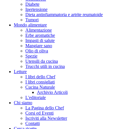
Diabete
Ipertensione
Dieta antinfiammatoria e artrite reumatoide
Tumori
Mondo alimentare
Alimentazione
Erbe aromatiche
Impasti di salute
Mangiare sano
Olio di oliva
Spezie
Utensili da cucina
Trucchi utili in cucina
Letture
I libri dello Chef
I libri consigliati
Cucina Naturale
Archivio Articoli
L'editoriale
Chi siamo
La Pagina dello Chef
Corsi ed Eventi
Iscriviti alla Newsletter
Contatti
Cerca ricette