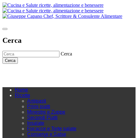
Cerca
Cerca
Cerca
Home
Ricette
Antipasti
Primi piatti
Minestre e Zuppe
Secondi Piatti
Insalate
Focacce e Torte salate
Conserve e Salse