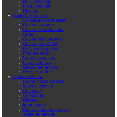
Dolci e Dessert
Menu completi
Ricettari
Gusto & Benessere
Conserve dolci e salate
Cucina a Vapore
Cucina e condimenti a
Crudo
Cucina Mediterranea
Cucina per i Bimbi
Dolci senza glutine
Friggere bene
I cereali in cucina
La pasta fresca
Naturalmente dolci
Pesce & Vedure
Salute in Cucina
Buona cucina e basso
indice glicemico
Celiachia
Colesterolo
Diabete
Ipertensione
Dieta antinfiammatoria e
artrite reumatoide