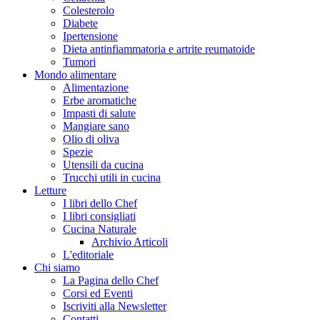
Colesterolo
Diabete
Ipertensione
Dieta antinfiammatoria e artrite reumatoide
Tumori
Mondo alimentare
Alimentazione
Erbe aromatiche
Impasti di salute
Mangiare sano
Olio di oliva
Spezie
Utensili da cucina
Trucchi utili in cucina
Letture
I libri dello Chef
I libri consigliati
Cucina Naturale
Archivio Articoli
L'editoriale
Chi siamo
La Pagina dello Chef
Corsi ed Eventi
Iscriviti alla Newsletter
Contatti