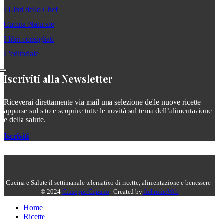
I Libri dello Chef
Cucina Naturale
I libri consigliati
L'editoriale
Iscriviti alla Newsletter
Riceverai direttamente via mail una selezione delle nuove ricette
apparse sul sito e scoprire tutte le novità sul tema dell’alimentazione
e della salute.
Iscriviti
Cucina e Salute il settimanale telematico di ricette, alimentazione e benessere |
© 2024
Giuseppe Capano
| Created by
AchromeWeb
Home
Ricette