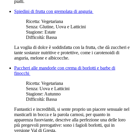
piatti.
Spiedini di frutta con gremolata di anguria
Ricetta:
Vegetariana
Senza:
Glutine, Uova e Latticini
Stagione:
Estate
Difficoltà:
Bassa
La voglia di dolce è soddisfatta con la frutta, che dà zuccheri e
tante sostanze nutritive e protettive, come i carotenoidi di
anguria, melone e albicocche.
Paccheri alle mandorle con crema di borlotti e barbe di
finocchi
Ricetta:
Vegetariana
Senza:
Uova e Latticini
Stagione:
Autunno
Difficoltà:
Bassa
Fantastici e incredibili, si sente proprio un piacere sensuale nel
masticarli in bocca e la parola carnosi, per quanto in
apparenza fuorviante, descrive alla perfezione una delle loro
più pregevoli prerogative: sono i fagioli borlotti, qui in
versione Val di Gresta.