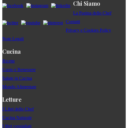
Chi Siamo
La Pagina dello Chef
Contatti
Privacy e Cookies Policy
Note Legali
Cucina
Ricette
Gusto e Benessere
Salute in Cucina
Mondo Alimentare
Letture
I Libri dello Chef
Cucina Naturale
I libri consigliati