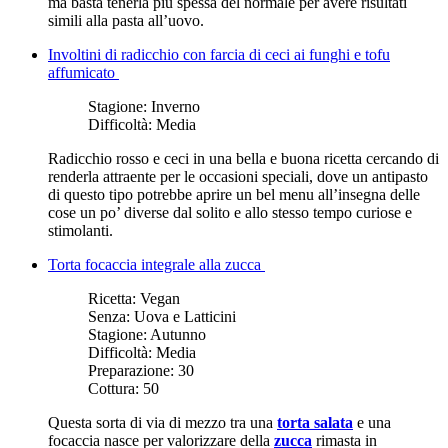
ma basta tenerla più spessa del normale per avere risultati
simili alla pasta all’uovo.
Involtini di radicchio con farcia di ceci ai funghi e tofu
affumicato
Stagione:
Inverno
Difficoltà:
Media
Radicchio rosso e ceci in una bella e buona ricetta cercando di
renderla attraente per le occasioni speciali, dove un antipasto
di questo tipo potrebbe aprire un bel menu all’insegna delle
cose un po’ diverse dal solito e allo stesso tempo curiose e
stimolanti.
Torta focaccia integrale alla zucca
Ricetta:
Vegan
Senza:
Uova e Latticini
Stagione:
Autunno
Difficoltà:
Media
Preparazione:
30
Cottura:
50
Questa sorta di via di mezzo tra una
torta salata
e una
focaccia nasce per valorizzare della
zucca
rimasta in