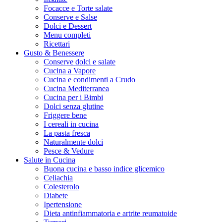
Focacce e Torte salate
Conserve e Salse
Dolci e Dessert
Menu completi
Ricettari
Gusto & Benessere
Conserve dolci e salate
Cucina a Vapore
Cucina e condimenti a Crudo
Cucina Mediterranea
Cucina per i Bimbi
Dolci senza glutine
Friggere bene
I cereali in cucina
La pasta fresca
Naturalmente dolci
Pesce & Vedure
Salute in Cucina
Buona cucina e basso indice glicemico
Celiachia
Colesterolo
Diabete
Ipertensione
Dieta antinfiammatoria e artrite reumatoide