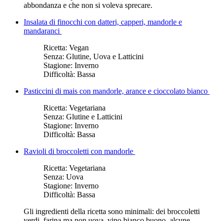
abbondanza e che non si voleva sprecare.
Insalata di finocchi con datteri, capperi, mandorle e
mandaranci
Ricetta:
Vegan
Senza:
Glutine, Uova e Latticini
Stagione:
Inverno
Difficoltà:
Bassa
Pasticcini di mais con mandorle, arance e cioccolato bianco
Ricetta:
Vegetariana
Senza:
Glutine e Latticini
Stagione:
Inverno
Difficoltà:
Bassa
Ravioli di broccoletti con mandorle
Ricetta:
Vegetariana
Senza:
Uova
Stagione:
Inverno
Difficoltà:
Bassa
Gli ingredienti della ricetta sono minimali: dei broccoletti
verdi, farina ma non uova, vino bianco buono, alcune