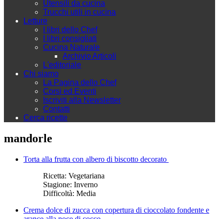
Utensili da cucina
Trucchi utili in cucina
Letture
I libri dello Chef
I libri consigliati
Cucina Naturale
Archivio Articoli
L'editoriale
Chi siamo
La Pagina dello Chef
Corsi ed Eventi
Iscriviti alla Newsletter
Contatti
Cerca ricette
mandorle
Torta alla frutta con albero di biscotto decorato
Ricetta:
Vegetariana
Stagione:
Inverno
Difficoltà:
Media
Crema dolce di zucca con copertura di cioccolato fondente e
arance alla noce di cocco