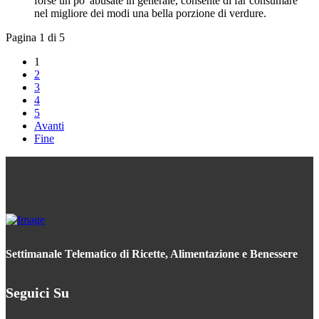
forse un po' abusate in generale, consente di far consumare
nel migliore dei modi una bella porzione di verdure.
Pagina 1 di 5
1
2
3
4
5
Avanti
Fine
Settimanale Telematico di Ricette, Alimentazione e Benessere
Seguici Su