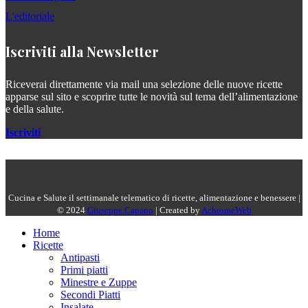
L'editoriale
Iscriviti alla Newsletter
Riceverai direttamente via mail una selezione delle nuove ricette
apparse sul sito e scoprire tutte le novità sul tema dell’alimentazione
e della salute.
Iscriviti
Cucina e Salute il settimanale telematico di ricette, alimentazione e benessere |
© 2024
Giuseppe Capano
| Created by
AchromeWeb
Home
Ricette
Antipasti
Primi piatti
Minestre e Zuppe
Secondi Piatti
Insalate