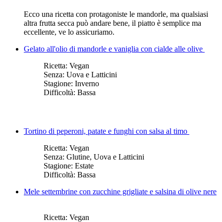
Ecco una ricetta con protagoniste le mandorle, ma qualsiasi
altra frutta secca può andare bene, il piatto è semplice ma
eccellente, ve lo assicuriamo.
Gelato all'olio di mandorle e vaniglia con cialde alle olive
Ricetta:
Vegan
Senza:
Uova e Latticini
Stagione:
Inverno
Difficoltà:
Bassa
Tortino di peperoni, patate e funghi con salsa al timo
Ricetta:
Vegan
Senza:
Glutine, Uova e Latticini
Stagione:
Estate
Difficoltà:
Bassa
Mele settembrine con zucchine grigliate e salsina di olive nere
Ricetta:
Vegan