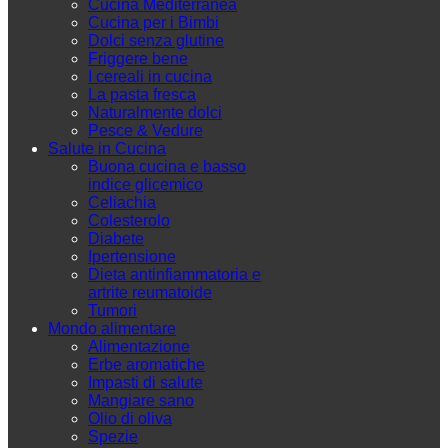
Cucina Mediterranea
Cucina per i Bimbi
Dolci senza glutine
Friggere bene
I cereali in cucina
La pasta fresca
Naturalmente dolci
Pesce & Vedure
Salute in Cucina
Buona cucina e basso
indice glicemico
Celiachia
Colesterolo
Diabete
Ipertensione
Dieta antinfiammatoria e
artrite reumatoide
Tumori
Mondo alimentare
Alimentazione
Erbe aromatiche
Impasti di salute
Mangiare sano
Olio di oliva
Spezie