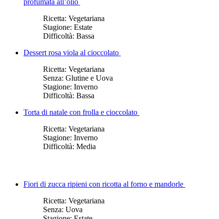
profumata all’olio
Ricetta:
Vegetariana
Stagione:
Estate
Difficoltà:
Bassa
Dessert rosa viola al cioccolato
Ricetta:
Vegetariana
Senza:
Glutine e Uova
Stagione:
Inverno
Difficoltà:
Bassa
Torta di natale con frolla e cioccolato
Ricetta:
Vegetariana
Stagione:
Inverno
Difficoltà:
Media
Fiori di zucca ripieni con ricotta al forno e mandorle
Ricetta:
Vegetariana
Senza:
Uova
Stagione:
Estate