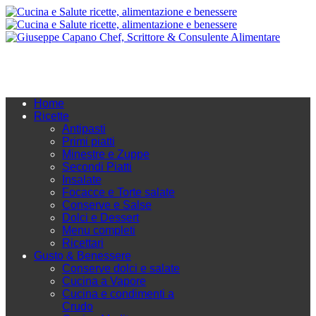
Home
Ricette
Antipasti
Primi piatti
Minestre e Zuppe
Secondi Piatti
Insalate
Focacce e Torte salate
Conserve e Salse
Dolci e Dessert
Menu completi
Ricettari
Gusto & Benessere
Conserve dolci e salate
Cucina a Vapore
Cucina e condimenti a
Crudo