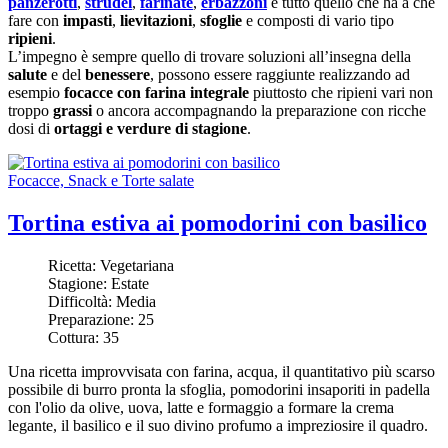
panzerotti
,
strudel
,
farinate
,
erbazzoni
e tutto quello che ha a che
fare con
impasti
,
lievitazioni
,
sfoglie
e composti di vario tipo
ripieni
.
L’impegno è sempre quello di trovare soluzioni all’insegna della
salute
e del
benessere
, possono essere raggiunte realizzando ad
esempio
focacce con farina integrale
piuttosto che ripieni vari non
troppo
grassi
o ancora accompagnando la preparazione con ricche
dosi di
ortaggi e verdure di stagione
.
Focacce, Snack e Torte salate
Tortina estiva ai pomodorini con basilico
Ricetta:
Vegetariana
Stagione:
Estate
Difficoltà:
Media
Preparazione:
25
Cottura:
35
Una ricetta improvvisata con farina, acqua, il quantitativo più scarso
possibile di burro pronta la sfoglia, pomodorini insaporiti in padella
con l'olio da olive, uova, latte e formaggio a formare la crema
legante, il basilico e il suo divino profumo a impreziosire il quadro.