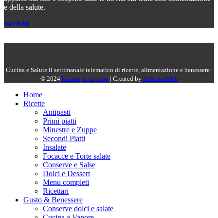
e della salute.
Iscriviti
Cucina e Salute il settimanale telematico di ricette, alimentazione e benessere |
© 2024
Giuseppe Capano
| Created by
AchromeWeb
Home
Ricette
Antipasti
Primi piatti
Minestre e Zuppe
Secondi Piatti
Insalate
Focacce e Torte salate
Conserve e Salse
Dolci e Dessert
Menu completi
Ricettari
Gusto & Benessere
Conserve dolci e salate
Cucina a Vapore