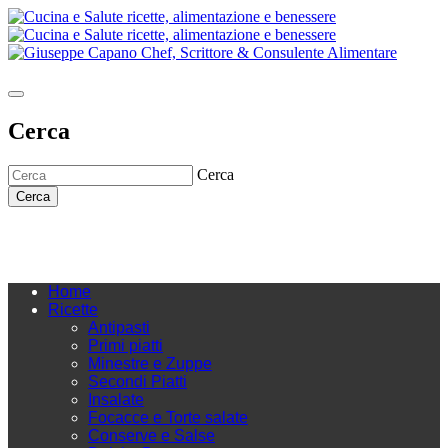
Cerca
Cerca
Cerca
Home
Ricette
Antipasti
Primi piatti
Minestre e Zuppe
Secondi Piatti
Insalate
Focacce e Torte salate
Conserve e Salse