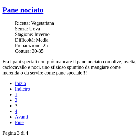
Pane nociato
Ricetta:
Vegetariana
Senza:
Uova
Stagione:
Inverno
Difficoltà:
Media
Preparazione:
25
Cottura:
30-35
Fra i pani speciali non può mancare il pane nociato con olive, uvetta,
caciocavallo e noci, uno sfizioso spuntino da mangiare come
merenda o da servire come pane speciale!!!
Inizio
Indietro
1
2
3
4
Avanti
Fine
Pagina 3 di 4