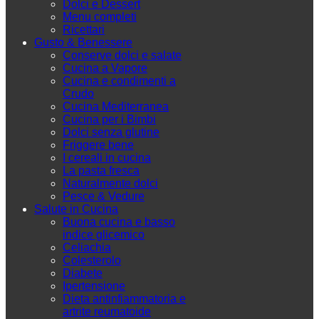
Dolci e Dessert
Menu completi
Ricettari
Gusto & Benessere
Conserve dolci e salate
Cucina a Vapore
Cucina e condimenti a
Crudo
Cucina Mediterranea
Cucina per i Bimbi
Dolci senza glutine
Friggere bene
I cereali in cucina
La pasta fresca
Naturalmente dolci
Pesce & Vedure
Salute in Cucina
Buona cucina e basso
indice glicemico
Celiachia
Colesterolo
Diabete
Ipertensione
Dieta antinfiammatoria e
artrite reumatoide