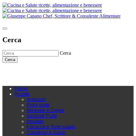
Cerca
Cerca
Cerca
Home
Ricette
Antipasti
Primi piatti
Minestre e Zuppe
Secondi Piatti
Insalate
Focacce e Torte salate
Conserve e Salse