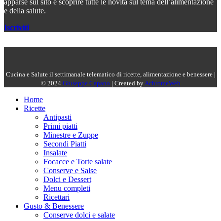
apparse sul sito e scoprire tutte le novità sul tema dell’alimentazione
e della salute.
Iscriviti
Cucina e Salute il settimanale telematico di ricette, alimentazione e benessere |
© 2024
Giuseppe Capano
| Created by
AchromeWeb
Home
Ricette
Antipasti
Primi piatti
Minestre e Zuppe
Secondi Piatti
Insalate
Focacce e Torte salate
Conserve e Salse
Dolci e Dessert
Menu completi
Ricettari
Gusto & Benessere
Conserve dolci e salate