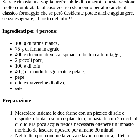
Se vi è rimasta una voglia irrefrenabile di panzerotti questa versione
molto equilibrata fa al caso vostro eslcudendo per altro anche il
classico formaggio che se però desiderate potete anche aggiungere,
senza esagerare, al posto del tofu!!!
Ingredienti per 4 persone:
100 g di farina bianca,
75 g di farina integrale,
400 g di cuore di verza, spinaci, erbette o altri ortaggi,
2 piccoli porri,
100 g di tofu,
40 g di mandorle sgusciate e pelate,
pepe,
olio extravergine di oliva,
sale
Preparazione
Mescolare insieme le due farine con un pizzico di sale e
disporle a fontana su una spianatoia, impastarle con 2 cucchiai
di olio e la poca acqua fredda necessaria ottenere un impasto
morbido da lasciare riposare per almeno 30 minuti.
Nel frattempo mondare la verza e lavarla con cura, affettarla