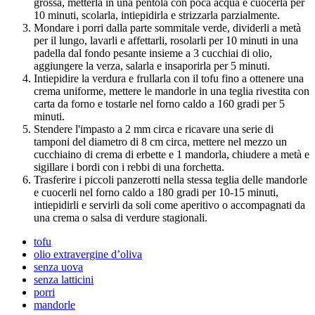
grossa, metterla in una pentola con poca acqua e cuocerla per
10 minuti, scolarla, intiepidirla e strizzarla parzialmente.
Mondare i porri dalla parte sommitale verde, dividerli a metà
per il lungo, lavarli e affettarli, rosolarli per 10 minuti in una
padella dal fondo pesante insieme a 3 cucchiai di olio,
aggiungere la verza, salarla e insaporirla per 5 minuti.
Intiepidire la verdura e frullarla con il tofu fino a ottenere una
crema uniforme, mettere le mandorle in una teglia rivestita con
carta da forno e tostarle nel forno caldo a 160 gradi per 5
minuti.
Stendere l'impasto a 2 mm circa e ricavare una serie di
tamponi del diametro di 8 cm circa, mettere nel mezzo un
cucchiaino di crema di erbette e 1 mandorla, chiudere a metà e
sigillare i bordi con i rebbi di una forchetta.
Trasferire i piccoli panzerotti nella stessa teglia delle mandorle
e cuocerli nel forno caldo a 180 gradi per 10-15 minuti,
intiepidirli e servirli da soli come aperitivo o accompagnati da
una crema o salsa di verdure stagionali.
tofu
olio extravergine d’oliva
senza uova
senza latticini
porri
mandorle