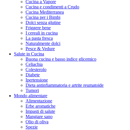
Cucina a Vapore
Cucina e condimenti a Crudo
Cucina Mediterranea
Cucina per i Bimbi
Dolci senza glutine
Friggere bene
I cereali in cucina
La pasta fresca
Naturalmente dolci
Pesce & Vedure
Salute in Cucina
Buona cucina e basso indice glicemico
Celiachia
Colesterolo
Diabete
Ipertensione
Dieta antinfiammatoria e artrite reumatoide
Tumori
Mondo alimentare
Alimentazione
Erbe aromatiche
Impasti di salute
Mangiare sano
Olio di oliva
Spezie