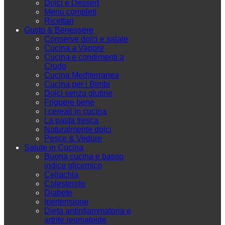
Dolci e Dessert
Menu completi
Ricettari
Gusto & Benessere
Conserve dolci e salate
Cucina a Vapore
Cucina e condimenti a
Crudo
Cucina Mediterranea
Cucina per i Bimbi
Dolci senza glutine
Friggere bene
I cereali in cucina
La pasta fresca
Naturalmente dolci
Pesce & Vedure
Salute in Cucina
Buona cucina e basso
indice glicemico
Celiachia
Colesterolo
Diabete
Ipertensione
Dieta antinfiammatoria e
artrite reumatoide