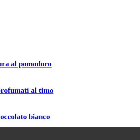
ura al pomodoro
profumati al timo
ioccolato bianco