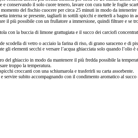
ure e conservando il solo cuore tenero, lavare con cura tutte le foglie sc
 momento del fischio cuocere per circa 25 minuti in modo da intenerire al
tta interna se presente, tagliarli in sottili spicchi e metterli a bagno in
lare il più possibile con un frullatore a immersione, quindi filtrare e se 
otola con la buccia di limone grattugiata e il succo dei carciofi concentr
nde scodella di vetro o acciaio la farina di riso, di grano saraceno e di p
e gli elementi secchi e versare l’acqua ghiacciata solo quando l’olio 
o del ghiaccio in modo da mantenere il più fredda possibile la temperatur
are troppo la temperatura.
 spicchi croccanti con una schiumarola e trasferirli su carta assorbente.
le e servire subito accompagnando con il condimento aromatico al succo d