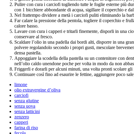
Pulire con cura i carciofi togliendo tutte le foglie esterne più d
con 1 bicchiere abbondante di acqua, sigillare il coperchio e dal
Nel frattempo dividere a metà i carciofi puliti eliminando la barbe
Far calare la pressione della pentola, togliere il coperchio e frul
calore basso.
Lavare con cura i capperi e tritarli finemente, disporli in una ci
conservare al fresco.
Scaldare l’olio in una padella dai bordi alti, disporre in una gra
polvere regolandolo secondo i propri gusti, mescolare brevement
densa pastella.
Appoggiare la scodella della pastella su un contenitore con dentr
nell’olio caldo unendone poche per volta in modo da non abbass
Friggerli e dorarli per alcuni minuti, una volta pronti scolare gli
Continuare così fino ad esaurire le fettine, aggiungere poco sa
limone
olio extravergine d’oliva
carciofi
senza glutine
senza uova
senza latticini
zenzero
capperi
farina di riso
fecola