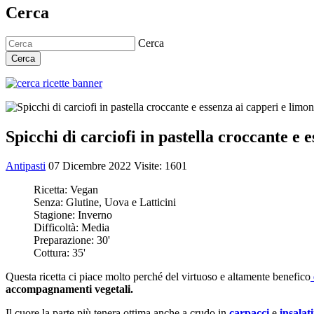
Cerca
Cerca
Cerca
Spicchi di carciofi in pastella croccante e 
Antipasti
07 Dicembre 2022
Visite: 1601
Ricetta:
Vegan
Senza:
Glutine, Uova e Latticini
Stagione:
Inverno
Difficoltà:
Media
Preparazione:
30'
Cottura:
35'
Questa ricetta ci piace molto perché del virtuoso e altamente benefico
accompagnamenti vegetali.
Il cuore la parte più tenera ottima anche a crudo in
carpacci
e
insalat