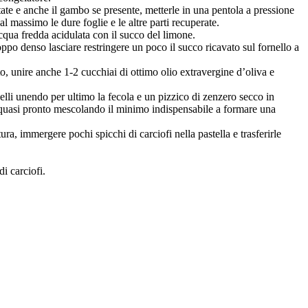
artate e anche il gambo se presente, metterle in una pentola a pressione
 massimo le dure foglie e le altre parti recuperate.
 acqua fredda acidulata con il succo del limone.
troppo denso lasciare restringere un poco il succo ricavato sul fornello a
ato, unire anche 1-2 cucchiai di ottimo olio extravergine d’oliva e
iselli unendo per ultimo la fecola e un pizzico di zenzero secco in
è quasi pronto mescolando il minimo indispensabile a formare una
a, immergere pochi spicchi di carciofi nella pastella e trasferirle
i carciofi.