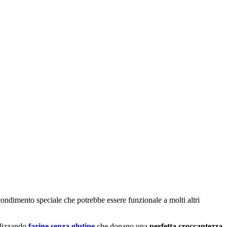
condimento speciale che potrebbe essere funzionale a molti altri
lizzando
farine senza glutine
che donano una
perfetta croccantezza