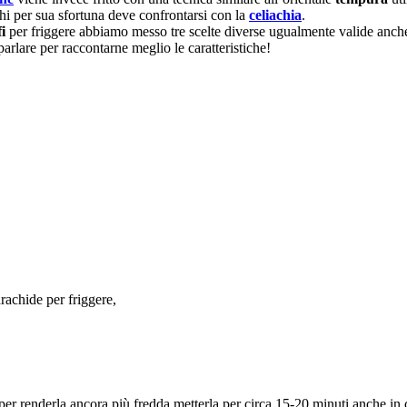
 chi per sua sfortuna deve confrontarsi con la
celiachia
.
i
per friggere abbiamo messo tre scelte diverse ugualmente valide anche 
arlare per raccontarne meglio le caratteristiche!
arachide per friggere,
oi per renderla ancora più fredda metterla per circa 15-20 minuti anche in