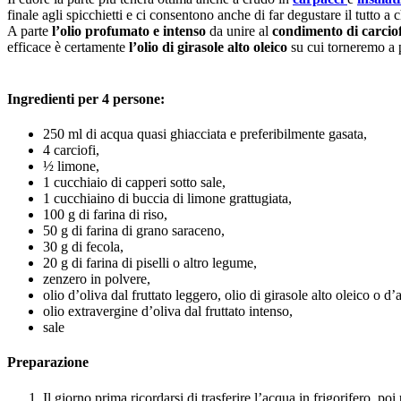
finale agli spicchietti e ci consentono anche di far degustare il tutto a
A parte
l’olio profumato e intenso
da unire al
condimento di carciof
efficace è certamente
l’olio di girasole alto oleico
su cui torneremo a p
Ingredienti per 4 persone:
250 ml di acqua quasi ghiacciata e preferibilmente gasata,
4 carciofi,
½ limone,
1 cucchiaio di capperi sotto sale,
1 cucchiaino di buccia di limone grattugiata,
100 g di farina di riso,
50 g di farina di grano saraceno,
30 g di fecola,
20 g di farina di piselli o altro legume,
zenzero in polvere,
olio d’oliva dal fruttato leggero, olio di girasole alto oleico o d’
olio extravergine d’oliva dal fruttato intenso,
sale
Preparazione
Il giorno prima ricordarsi di trasferire l’acqua in frigorifero, p