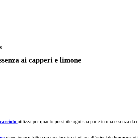
essenza ai capperi e limone
carciofo
utilizza per quanto possibile ogni sua parte in una essenza da 
ine
viene invece fritto con una tecnica similare all’orientale
tempura
uti