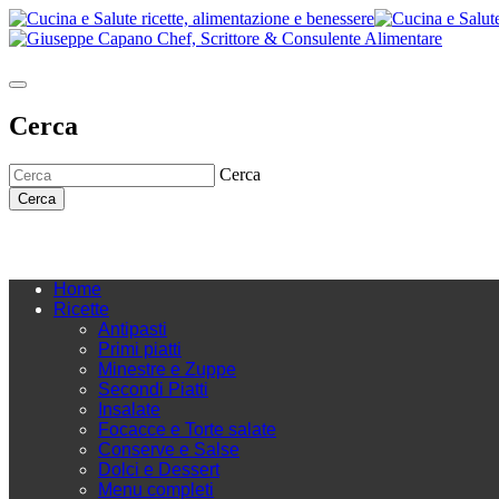
Cerca
Cerca
Cerca
Home
Ricette
Antipasti
Primi piatti
Minestre e Zuppe
Secondi Piatti
Insalate
Focacce e Torte salate
Conserve e Salse
Dolci e Dessert
Menu completi