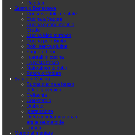
Ricettari
Gusto & Benessere
Conserve dolci e salate
Cucina a Vapore
Cucina e condimenti a
Crudo
Cucina Mediterranea
Cucina per i Bimbi
Dolci senza glutine
Friggere bene
I cereali in cucina
La pasta fresca
Naturalmente dolci
Pesce & Vedure
Salute in Cucina
Buona cucina e basso
indice glicemico
Celiachia
Colesterolo
Diabete
Ipertensione
Dieta antinfiammatoria e
artrite reumatoide
Tumori
Mondo alimentare