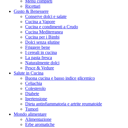
Menu completi
Ricettari
Gusto & Benessere
Conserve dolci e salate
Cucina a Vapore
Cucina e condimenti a Crudo
Cucina Mediterranea
Cucina per i Bimbi
Dolci senza glutine
Friggere bene
I cereali in cucina
La pasta fresca
Naturalmente dolci
Pesce & Vedure
Salute in Cucina
Buona cucina e basso indice glicemico
Celiachia
Colesterolo
Diabete
Ipertensione
Dieta antinfiammatoria e artrite reumatoide
Tumori
Mondo alimentare
Alimentazione
Erbe aromatiche