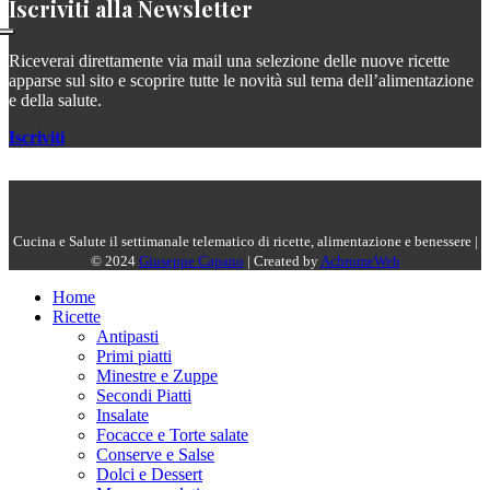
Iscriviti alla Newsletter
Riceverai direttamente via mail una selezione delle nuove ricette
apparse sul sito e scoprire tutte le novità sul tema dell’alimentazione
e della salute.
Iscriviti
Cucina e Salute il settimanale telematico di ricette, alimentazione e benessere |
© 2024
Giuseppe Capano
| Created by
AchromeWeb
Home
Ricette
Antipasti
Primi piatti
Minestre e Zuppe
Secondi Piatti
Insalate
Focacce e Torte salate
Conserve e Salse
Dolci e Dessert