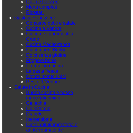
Dolci e Dessert
Menu completi
Ricettari
Gusto & Benessere
Conserve dolci e salate
Cucina a Vapore
Cucina e condimenti a
Crudo
Cucina Mediterranea
Cucina per i Bimbi
Dolci senza glutine
Friggere bene
I cereali in cucina
La pasta fresca
Naturalmente dolci
Pesce & Vedure
Salute in Cucina
Buona cucina e basso
indice glicemico
Celiachia
Colesterolo
Diabete
Ipertensione
Dieta antinfiammatoria e
artrite reumatoide