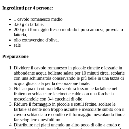
Ingredienti per 4 persone:
1 cavolo romanesco medio,
320 g di farfalle,
200 g di formaggio fresco morbido tipo scamorza, provola o
latteria,
olio extravergine d'oliva,
sale
Preparazione
Dividere il cavolo romanesco in piccole cimette e lessarle in
abbondante acqua bollente salata per 10 minuti circa, scolarle
con una schiumarola conservando le più belle in una tazza di
acqua ghiacciata per la decorazione finale.
Nell'acqua di cottura della verdura lessare le farfalle e nel
frattempo schiacciare le cimette calde con una forchetta
mescolandole con 3-4 cucchiai di olio.
Ridurre il formaggio in piccole e sottili fettine, scolare le
farfalle al dente non troppo asciutte e mescolarle subito con il
cavolo schiacciato e condito e il formaggio mescolando fino a
far sciogliere quest'ultimo.
Distribuire nei piatti unendo un altro poco di olio a crudo e