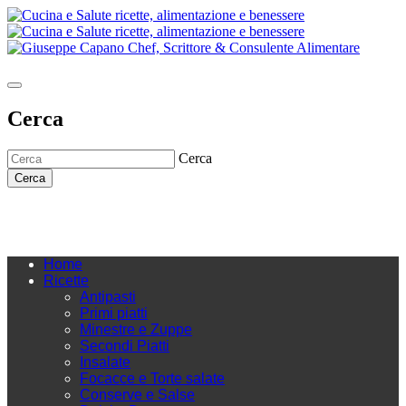
Cerca
Cerca
Cerca
Home
Ricette
Antipasti
Primi piatti
Minestre e Zuppe
Secondi Piatti
Insalate
Focacce e Torte salate
Conserve e Salse