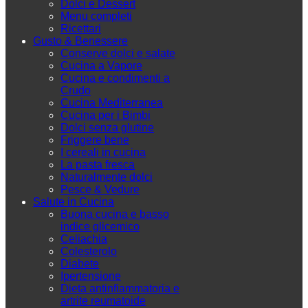
Dolci e Dessert
Menu completi
Ricettari
Gusto & Benessere
Conserve dolci e salate
Cucina a Vapore
Cucina e condimenti a
Crudo
Cucina Mediterranea
Cucina per i Bimbi
Dolci senza glutine
Friggere bene
I cereali in cucina
La pasta fresca
Naturalmente dolci
Pesce & Vedure
Salute in Cucina
Buona cucina e basso
indice glicemico
Celiachia
Colesterolo
Diabete
Ipertensione
Dieta antinfiammatoria e
artrite reumatoide