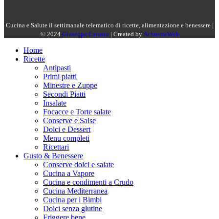
Cucina e Salute il settimanale telematico di ricette, alimentazione e benessere |
© 2024
Giuseppe Capano
| Created by
AchromeWeb
Home
Ricette
Antipasti
Primi piatti
Minestre e Zuppe
Secondi Piatti
Insalate
Focacce e Torte salate
Conserve e Salse
Dolci e Dessert
Menu completi
Ricettari
Gusto & Benessere
Conserve dolci e salate
Cucina a Vapore
Cucina e condimenti a Crudo
Cucina Mediterranea
Cucina per i Bimbi
Dolci senza glutine
Friggere bene