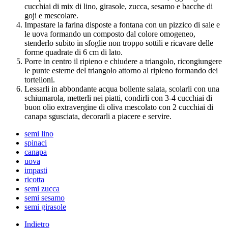
cucchiai di mix di lino, girasole, zucca, sesamo e bacche di
goji e mescolare.
Impastare la farina disposte a fontana con un pizzico di sale e
le uova formando un composto dal colore omogeneo,
stenderlo subito in sfoglie non troppo sottili e ricavare delle
forme quadrate di 6 cm di lato.
Porre in centro il ripieno e chiudere a triangolo, ricongiungere
le punte esterne del triangolo attorno al ripieno formando dei
tortelloni.
Lessarli in abbondante acqua bollente salata, scolarli con una
schiumarola, metterli nei piatti, condirli con 3-4 cucchiai di
buon olio extravergine di oliva mescolato con 2 cucchiai di
canapa sgusciata, decorarli a piacere e servire.
semi lino
spinaci
canapa
uova
impasti
ricotta
semi zucca
semi sesamo
semi girasole
Indietro