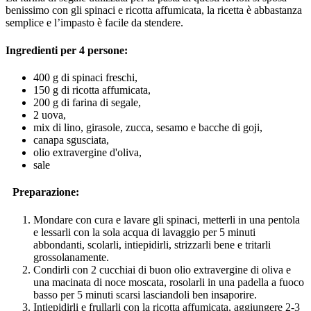
benissimo con gli spinaci e ricotta affumicata, la ricetta è abbastanza
semplice e l’impasto è facile da stendere.
Ingredienti per 4 persone:
400 g di spinaci freschi,
150 g di ricotta affumicata,
200 g di farina di segale,
2 uova,
mix di lino, girasole, zucca, sesamo e bacche di goji,
canapa sgusciata,
olio extravergine d'oliva,
sale
Preparazione:
Mondare con cura e lavare gli spinaci, metterli in una pentola
e lessarli con la sola acqua di lavaggio per 5 minuti
abbondanti, scolarli, intiepidirli, strizzarli bene e tritarli
grossolanamente.
Condirli con 2 cucchiai di buon olio extravergine di oliva e
una macinata di noce moscata, rosolarli in una padella a fuoco
basso per 5 minuti scarsi lasciandoli ben insaporire.
Intiepidirli e frullarli con la ricotta affumicata, aggiungere 2-3