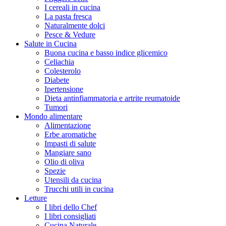
I cereali in cucina
La pasta fresca
Naturalmente dolci
Pesce & Vedure
Salute in Cucina
Buona cucina e basso indice glicemico
Celiachia
Colesterolo
Diabete
Ipertensione
Dieta antinfiammatoria e artrite reumatoide
Tumori
Mondo alimentare
Alimentazione
Erbe aromatiche
Impasti di salute
Mangiare sano
Olio di oliva
Spezie
Utensili da cucina
Trucchi utili in cucina
Letture
I libri dello Chef
I libri consigliati
Cucina Naturale