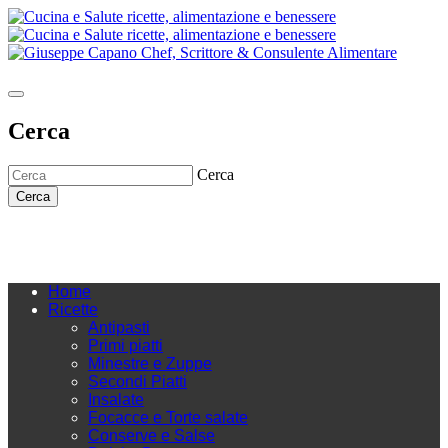
Cerca
Cerca
Cerca
Home
Ricette
Antipasti
Primi piatti
Minestre e Zuppe
Secondi Piatti
Insalate
Focacce e Torte salate
Conserve e Salse