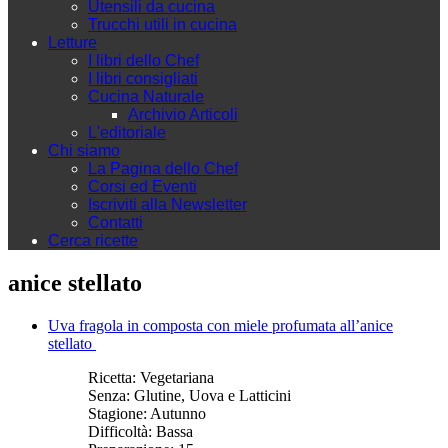
Utensili da cucina
Trucchi utili in cucina
Letture
I libri dello Chef
I libri consigliati
Cucina Naturale
Archivio Articoli
L'editoriale
Chi siamo
La Pagina dello Chef
Corsi ed Eventi
Iscriviti alla Newsletter
Contatti
Cerca ricette
anice stellato
Uva fragola in composta con miele profumata all’anice
stellato
Ricetta:
Vegetariana
Senza:
Glutine, Uova e Latticini
Stagione:
Autunno
Difficoltà:
Bassa