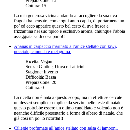
Preparazione:
15
Cottura:
15
La mia generosa vicina andando a raccogliere la sua uva
fragola ha pensato, come ogni anno capita, di portarmene un
po’ ed ecco apparire questo bel cesto di uva fresca e
frizzantina nel suo tipico e esclusivo aroma, chiunque l’abbia
assaggiata sa di cosa parlo!!
Ananas in carpaccio marinato all’anice stellato con kiwi,
nocciole, cannella e melagrana
Ricetta:
Vegan
Senza:
Glutine, Uova e Latticini
Stagione:
Inverno
Difficoltà:
Bassa
Preparazione:
20
Cottura:
0
La ricetta non è nata a questo scopo, ma in effetti se cercate
un dessert semplice semplice da servire nelle feste di natale
questo potrebbe essere un ottimo candidato e volendo non è
neanche difficile presentarlo a forma di albero di natale, che
già così un po' lo ricorda!!!
Ciliegie profumate all’anice stellato con salsa di lamponi,