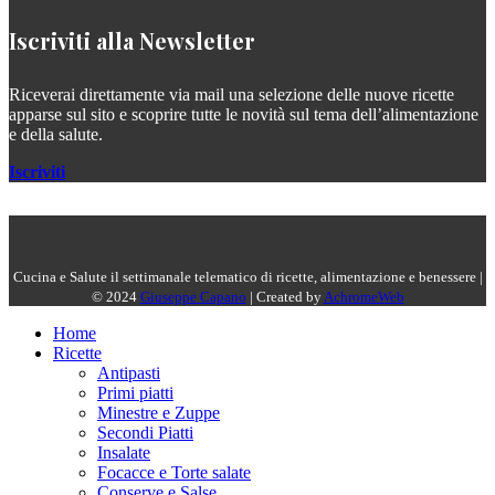
Iscriviti alla Newsletter
Riceverai direttamente via mail una selezione delle nuove ricette
apparse sul sito e scoprire tutte le novità sul tema dell’alimentazione
e della salute.
Iscriviti
Cucina e Salute il settimanale telematico di ricette, alimentazione e benessere |
© 2024
Giuseppe Capano
| Created by
AchromeWeb
Home
Ricette
Antipasti
Primi piatti
Minestre e Zuppe
Secondi Piatti
Insalate
Focacce e Torte salate
Conserve e Salse