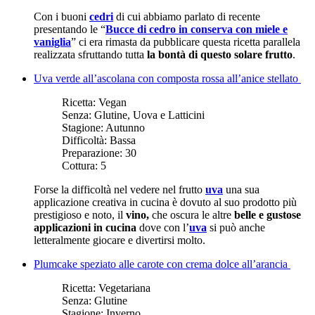
Con i buoni
cedri
di cui abbiamo parlato di recente
presentando le “
Bucce di cedro in conserva con miele e
vaniglia
” ci era rimasta da pubblicare questa ricetta parallela
realizzata sfruttando tutta
la bontà di questo solare frutto
.
Uva verde all’ascolana con composta rossa all’anice stellato
Ricetta:
Vegan
Senza:
Glutine, Uova e Latticini
Stagione:
Autunno
Difficoltà:
Bassa
Preparazione:
30
Cottura:
5
Forse la difficoltà nel vedere nel frutto
uva
una sua
applicazione creativa in cucina è dovuto al suo prodotto più
prestigioso e noto, il
vino,
che oscura le altre
belle e gustose
applicazioni in cucina
dove con l’
uva
si può anche
letteralmente giocare e divertirsi molto.
Plumcake speziato alle carote con crema dolce all’arancia
Ricetta:
Vegetariana
Senza:
Glutine
Stagione:
Inverno