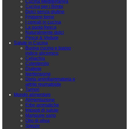
Cucina Mediterranea
Cucina per i Bimbi
Dolci senza glutine
Friggere bene
I cereali in cucina
La pasta fresca
Naturalmente dolci
Pesce & Vedure
Salute in Cucina
Buona cucina e basso
indice glicemico
Celiachia
Colesterolo
Diabete
Ipertensione
Dieta antinfiammatoria e
artrite reumatoide
Tumori
Mondo alimentare
Alimentazione
Erbe aromatiche
Impasti di salute
Mangiare sano
Olio di oliva
Spezie