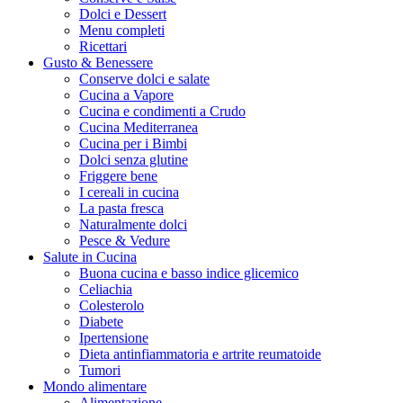
Dolci e Dessert
Menu completi
Ricettari
Gusto & Benessere
Conserve dolci e salate
Cucina a Vapore
Cucina e condimenti a Crudo
Cucina Mediterranea
Cucina per i Bimbi
Dolci senza glutine
Friggere bene
I cereali in cucina
La pasta fresca
Naturalmente dolci
Pesce & Vedure
Salute in Cucina
Buona cucina e basso indice glicemico
Celiachia
Colesterolo
Diabete
Ipertensione
Dieta antinfiammatoria e artrite reumatoide
Tumori
Mondo alimentare
Alimentazione