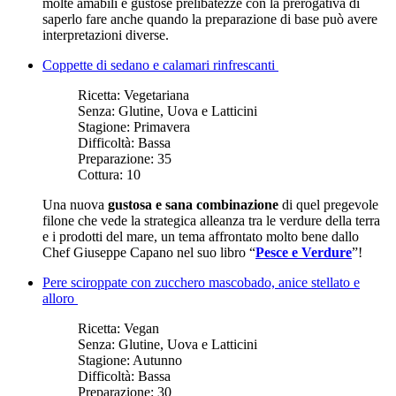
molte amabili e gustose prelibatezze con la prerogativa di
saperlo fare anche quando la preparazione di base può avere
interpretazioni diverse.
Coppette di sedano e calamari rinfrescanti
Ricetta:
Vegetariana
Senza:
Glutine, Uova e Latticini
Stagione:
Primavera
Difficoltà:
Bassa
Preparazione:
35
Cottura:
10
Una nuova
gustosa e sana combinazione
di quel pregevole
filone che vede la strategica alleanza tra le verdure della terra
e i prodotti del mare, un tema affrontato molto bene dallo
Chef Giuseppe Capano nel suo libro “
Pesce e Verdure
”!
Pere sciroppate con zucchero mascobado, anice stellato e
alloro
Ricetta:
Vegan
Senza:
Glutine, Uova e Latticini
Stagione:
Autunno
Difficoltà:
Bassa
Preparazione:
30