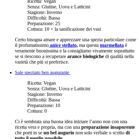
Ricetta:
Vegan
Senza:
Glutine, Uova e Latticini
Stagione:
Inverno
Difficoltà:
Bassa
Preparazione:
25
Cottura:
10 + la sanificazione dei vasi
Certo bisogna amare e apprezzare una spezia particolare come
il profumatissimo
anice stellato,
ma questa
marmellata
è
veramente buonissima e la consigliamo vivamente soprattutto
se si riescono a recuperare
arance biologiche
di qualità nella
varietà che più si preferisce.
Sale speziato ben augurante
Ricetta:
Vegan
Senza:
Glutine, Uova e Latticini
Stagione:
Inverno
Difficoltà:
Bassa
Preparazione:
10
Cottura:
0
Ci è sembrata una buona idea iniziare l’anno non con una
ricetta vera e propria, ma con una
preparazione insaporente
che porti in se
un bel augurio
non solo verbale o scritto
di
tutto il meglio possibile.