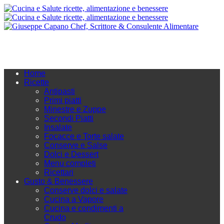
Home
Ricette
Antipasti
Primi piatti
Minestre e Zuppe
Secondi Piatti
Insalate
Focacce e Torte salate
Conserve e Salse
Dolci e Dessert
Menu completi
Ricettari
Gusto & Benessere
Conserve dolci e salate
Cucina a Vapore
Cucina e condimenti a
Crudo