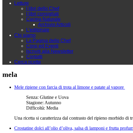
Letture
I libri dello Chef
I libri consigliati
Cucina Naturale
Archivio Articoli
L'editoriale
Chi siamo
La Pagina dello Chef
Corsi ed Eventi
Iscriviti alla Newsletter
Contatti
Cerca ricette
mela
Mele ripiene con farcia di trota al limone e patate al vapore
Senza:
Glutine e Uova
Stagione:
Autunno
Difficoltà:
Media
Una ricetta si caratterizza dal contrasto del ripieno morbido di 
Crostatine dolci all’olio d’oliva, salsa di lamponi e frutta profu