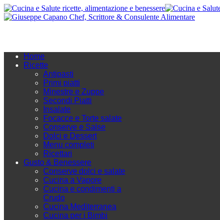
Home
Ricette
Antipasti
Primi piatti
Minestre e Zuppe
Secondi Piatti
Insalate
Focacce e Torte salate
Conserve e Salse
Dolci e Dessert
Menu completi
Ricettari
Gusto & Benessere
Conserve dolci e salate
Cucina a Vapore
Cucina e condimenti a
Crudo
Cucina Mediterranea
Cucina per i Bimbi