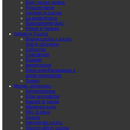
Dolci senza glutine
Friggere bene
I cereali in cucina
La pasta fresca
Naturalmente dolci
Pesce & Vedure
Salute in Cucina
Buona cucina e basso
indice glicemico
Celiachia
Colesterolo
Diabete
Ipertensione
Dieta antinfiammatoria e
artrite reumatoide
Tumori
Mondo alimentare
Alimentazione
Erbe aromatiche
Impasti di salute
Mangiare sano
Olio di oliva
Spezie
Utensili da cucina
Trucchi utili in cucina