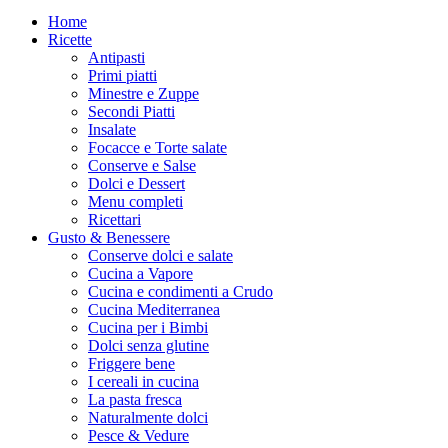
Home
Ricette
Antipasti
Primi piatti
Minestre e Zuppe
Secondi Piatti
Insalate
Focacce e Torte salate
Conserve e Salse
Dolci e Dessert
Menu completi
Ricettari
Gusto & Benessere
Conserve dolci e salate
Cucina a Vapore
Cucina e condimenti a Crudo
Cucina Mediterranea
Cucina per i Bimbi
Dolci senza glutine
Friggere bene
I cereali in cucina
La pasta fresca
Naturalmente dolci
Pesce & Vedure