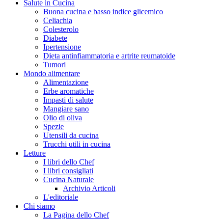
Salute in Cucina
Buona cucina e basso indice glicemico
Celiachia
Colesterolo
Diabete
Ipertensione
Dieta antinfiammatoria e artrite reumatoide
Tumori
Mondo alimentare
Alimentazione
Erbe aromatiche
Impasti di salute
Mangiare sano
Olio di oliva
Spezie
Utensili da cucina
Trucchi utili in cucina
Letture
I libri dello Chef
I libri consigliati
Cucina Naturale
Archivio Articoli
L'editoriale
Chi siamo
La Pagina dello Chef