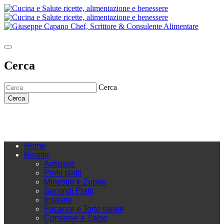
Cerca
Cerca
Cerca
Home
Ricette
Antipasti
Primi piatti
Minestre e Zuppe
Secondi Piatti
Insalate
Focacce e Torte salate
Conserve e Salse