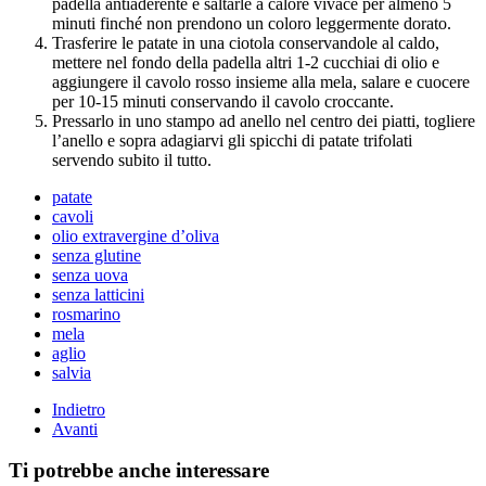
padella antiaderente e saltarle a calore vivace per almeno 5
minuti finché non prendono un coloro leggermente dorato.
Trasferire le patate in una ciotola conservandole al caldo,
mettere nel fondo della padella altri 1-2 cucchiai di olio e
aggiungere il cavolo rosso insieme alla mela, salare e cuocere
per 10-15 minuti conservando il cavolo croccante.
Pressarlo in uno stampo ad anello nel centro dei piatti, togliere
l’anello e sopra adagiarvi gli spicchi di patate trifolati
servendo subito il tutto.
patate
cavoli
olio extravergine d’oliva
senza glutine
senza uova
senza latticini
rosmarino
mela
aglio
salvia
Indietro
Avanti
Ti potrebbe anche interessare