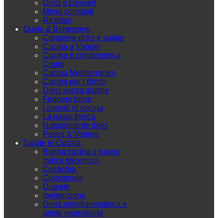
Dolci e Dessert
Menu completi
Ricettari
Gusto & Benessere
Conserve dolci e salate
Cucina a Vapore
Cucina e condimenti a
Crudo
Cucina Mediterranea
Cucina per i Bimbi
Dolci senza glutine
Friggere bene
I cereali in cucina
La pasta fresca
Naturalmente dolci
Pesce & Vedure
Salute in Cucina
Buona cucina e basso
indice glicemico
Celiachia
Colesterolo
Diabete
Ipertensione
Dieta antinfiammatoria e
artrite reumatoide