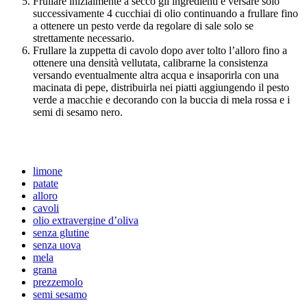
Frullare inizialmente a secco gli ingredienti e versare solo
successivamente 4 cucchiai di olio continuando a frullare fino
a ottenere un pesto verde da regolare di sale solo se
strettamente necessario.
Frullare la zuppetta di cavolo dopo aver tolto l’alloro fino a
ottenere una densità vellutata, calibrarne la consistenza
versando eventualmente altra acqua e insaporirla con una
macinata di pepe, distribuirla nei piatti aggiungendo il pesto
verde a macchie e decorando con la buccia di mela rossa e i
semi di sesamo nero.
limone
patate
alloro
cavoli
olio extravergine d’oliva
senza glutine
senza uova
mela
grana
prezzemolo
semi sesamo