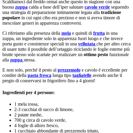
Scaldiamoci dal freddo ormai anche questo in stagione con una
buona
zuppa
calda a base dell’iper salutare
cavolo verde
seguendo
una strategia di preparazione intimamente legata alla
tradizione
popolare
in cui ogni cibo era prezioso e non si aveva timore di
mescolare generi in apparenza controversi.
Ci riferiamo alla presenza della
mela
e quindi di
frutta
in una
zuppa, un ingrediente solo in apparenza fuori luogo e che invece
porta gusto e consistenze speciali in una
vellutata
che per altro cerca
di usare tutto il possibile dell’ortaggio riciclando le foglie esterne più
brutte spesso solo scartate per realizzare un
ottimo pesto
funzionale
alla
zuppa
stessa.
E non solo, perché il pesto al
prezzemolo
e cavolo è eccellente per
condire della
pasta fresca
lunga tipo
tagliatelle
avendo anche il
pregio di conservarsi in frigorifero fino a 4 giorni!
Ingredienti per 4 persone:
1 mela rossa,
2-3 cucchiai di succo di limone,
2 patate medie,
700 g circa di cavolo verde,
4 foglie di alloro fresco,
1 cucchiaio abbondante di prezzemolo tritato,