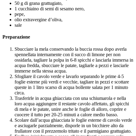
50 g di grana grattugiato,
1 cucchiaino di semi di sesamo nero,
pepe,
olio extravergine d’oliva,
sale
Preparazione
Sbucciare la mela conservando la buccia rossa dopo averla
spennellata internamente con il succo di limone per non
ossidarla, tagliare la polpa in 6-8 spicchi e lasciarla immersa in
acqua fredda, sbucciare le patate, tagliarle a pezzi e lasciarle
immerse nella stessa acqua.
Sfogliare il cavolo verde e lavarlo separando le prime 4-5
foglie esterne più verdi e vecchie, tagliare in pezzi e scottare
queste in 1 litro scarso di acqua bollente salata per 1 minuto
circa.
Trasferirle in acqua ghiacciata con una schiumarola e nella
loro acqua aggiungere il restante cavolo affettato, gli spicchi
di mela e le patate, unire anche le foglie di alloro, coprire e
cuocere il tutto per 20-25 minuti a calore medio basso.
Scolare dall’acqua ghiacciata le foglie esterne di cavolo verde
e asciugarle parzialmente, disporle in un bicchiere alto da
frullatore con il prezzemolo tritato e il parmigiano grattugiato.