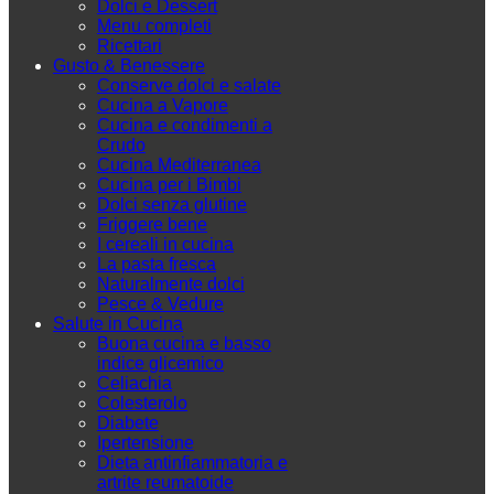
Dolci e Dessert
Menu completi
Ricettari
Gusto & Benessere
Conserve dolci e salate
Cucina a Vapore
Cucina e condimenti a
Crudo
Cucina Mediterranea
Cucina per i Bimbi
Dolci senza glutine
Friggere bene
I cereali in cucina
La pasta fresca
Naturalmente dolci
Pesce & Vedure
Salute in Cucina
Buona cucina e basso
indice glicemico
Celiachia
Colesterolo
Diabete
Ipertensione
Dieta antinfiammatoria e
artrite reumatoide