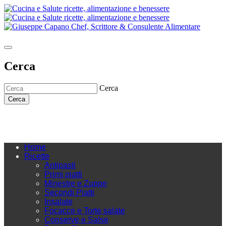
Cerca
Cerca
Cerca
Home
Ricette
Antipasti
Primi piatti
Minestre e Zuppe
Secondi Piatti
Insalate
Focacce e Torte salate
Conserve e Salse