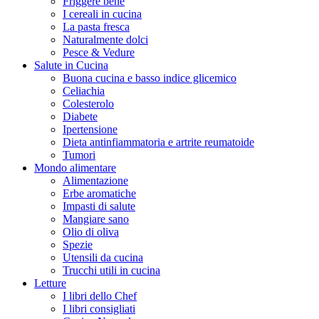
Friggere bene
I cereali in cucina
La pasta fresca
Naturalmente dolci
Pesce & Vedure
Salute in Cucina
Buona cucina e basso indice glicemico
Celiachia
Colesterolo
Diabete
Ipertensione
Dieta antinfiammatoria e artrite reumatoide
Tumori
Mondo alimentare
Alimentazione
Erbe aromatiche
Impasti di salute
Mangiare sano
Olio di oliva
Spezie
Utensili da cucina
Trucchi utili in cucina
Letture
I libri dello Chef
I libri consigliati