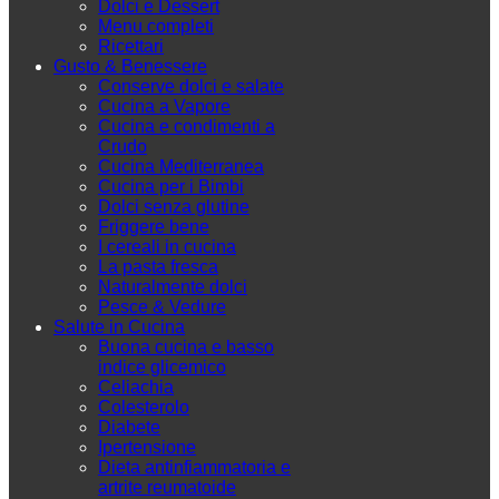
Dolci e Dessert
Menu completi
Ricettari
Gusto & Benessere
Conserve dolci e salate
Cucina a Vapore
Cucina e condimenti a
Crudo
Cucina Mediterranea
Cucina per i Bimbi
Dolci senza glutine
Friggere bene
I cereali in cucina
La pasta fresca
Naturalmente dolci
Pesce & Vedure
Salute in Cucina
Buona cucina e basso
indice glicemico
Celiachia
Colesterolo
Diabete
Ipertensione
Dieta antinfiammatoria e
artrite reumatoide