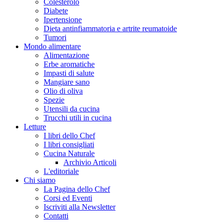
Colesterolo
Diabete
Ipertensione
Dieta antinfiammatoria e artrite reumatoide
Tumori
Mondo alimentare
Alimentazione
Erbe aromatiche
Impasti di salute
Mangiare sano
Olio di oliva
Spezie
Utensili da cucina
Trucchi utili in cucina
Letture
I libri dello Chef
I libri consigliati
Cucina Naturale
Archivio Articoli
L'editoriale
Chi siamo
La Pagina dello Chef
Corsi ed Eventi
Iscriviti alla Newsletter
Contatti