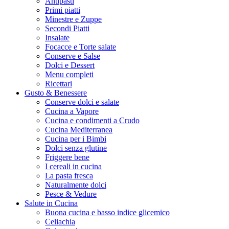
Antipasti
Primi piatti
Minestre e Zuppe
Secondi Piatti
Insalate
Focacce e Torte salate
Conserve e Salse
Dolci e Dessert
Menu completi
Ricettari
Gusto & Benessere
Conserve dolci e salate
Cucina a Vapore
Cucina e condimenti a Crudo
Cucina Mediterranea
Cucina per i Bimbi
Dolci senza glutine
Friggere bene
I cereali in cucina
La pasta fresca
Naturalmente dolci
Pesce & Vedure
Salute in Cucina
Buona cucina e basso indice glicemico
Celiachia