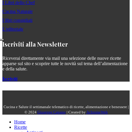
I Libri dello Chef
Cucina Naturale
I libri consigliati
L'editoriale
Iscriviti alla Newsletter
Riceverai direttamente via mail una selezione delle nuove ricette
apparse sul sito e scoprire tutte le novità sul tema dell’alimentazione
e della salute.
Iscriviti
Cucina e Salute il settimanale telematico di ricette, alimentazione e benessere |
© 2024
Giuseppe Capano
| Created by
AchromeWeb
Home
Ricette