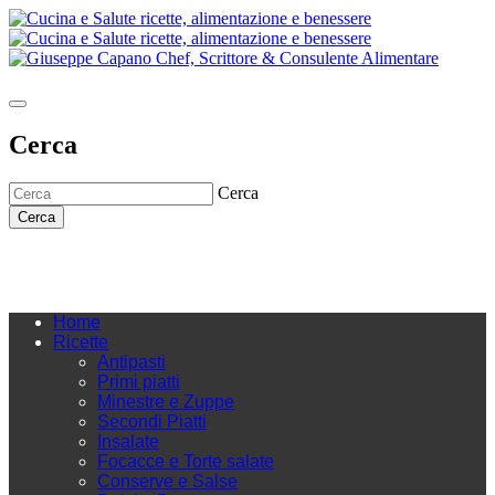
Cerca
Cerca
Cerca
Home
Ricette
Antipasti
Primi piatti
Minestre e Zuppe
Secondi Piatti
Insalate
Focacce e Torte salate
Conserve e Salse