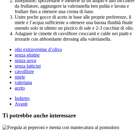
Intiepidirle, spezzettarle e metterle in un ampio e alto bicchiere
da frullatore, aggiungere la valerianella ben pulita e lavata e
frullare fino a ottenere una crema di base.
Unire poche gocce di aceto in base alle proprie preferenze, il
miele e l’acqua sufficiente a ottenere una buona fluidità finale
unendo solo in ultimo un pizzico di sale e 2-3 cucchiai di olio.
Adagiare le cimette di cavolfiore croccanti e calde nei piatti e
irrorarle con abbondante dressing alla valerianella.
olio extravergine d’oliva
senza glutine
senza uova
senza latticini
cavolfiore
miele
valeriana
aceto
Indietro
Avanti
Ti potrebbe anche interessare