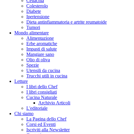
Celiachia
Colesterolo
Diabete
Ipertensione
Dieta antinfiammatoria e artrite reumatoide
Tumori
Mondo alimentare
Alimentazione
Erbe aromatiche
Impasti di salute
Mangiare sano
Olio di oliva
Spezie
Utensili da cucina
Trucchi utili in cucina
Letture
I libri dello Chef
I libri consigliati
Cucina Naturale
Archivio Articoli
L'editoriale
Chi siamo
La Pagina dello Chef
Corsi ed Eventi
Iscriviti alla Newsletter