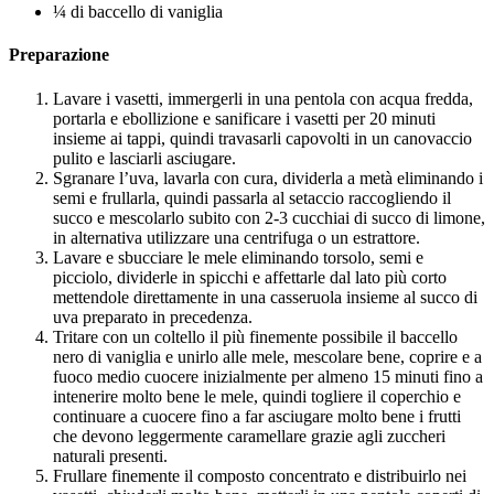
¼ di baccello di vaniglia
Preparazione
Lavare i vasetti, immergerli in una pentola con acqua fredda,
portarla e ebollizione e sanificare i vasetti per 20 minuti
insieme ai tappi, quindi travasarli capovolti in un canovaccio
pulito e lasciarli asciugare.
Sgranare l’uva, lavarla con cura, dividerla a metà eliminando i
semi e frullarla, quindi passarla al setaccio raccogliendo il
succo e mescolarlo subito con 2-3 cucchiai di succo di limone,
in alternativa utilizzare una centrifuga o un estrattore.
Lavare e sbucciare le mele eliminando torsolo, semi e
picciolo, dividerle in spicchi e affettarle dal lato più corto
mettendole direttamente in una casseruola insieme al succo di
uva preparato in precedenza.
Tritare con un coltello il più finemente possibile il baccello
nero di vaniglia e unirlo alle mele, mescolare bene, coprire e a
fuoco medio cuocere inizialmente per almeno 15 minuti fino a
intenerire molto bene le mele, quindi togliere il coperchio e
continuare a cuocere fino a far asciugare molto bene i frutti
che devono leggermente caramellare grazie agli zuccheri
naturali presenti.
Frullare finemente il composto concentrato e distribuirlo nei