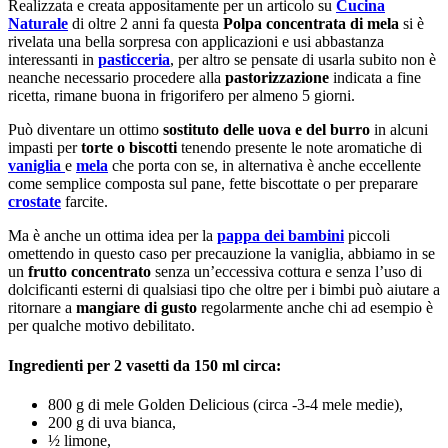
Realizzata e creata appositamente per un articolo su
Cucina
Naturale
di oltre 2 anni fa questa
Polpa concentrata di mela
si è
rivelata una bella sorpresa con applicazioni e usi abbastanza
interessanti in
pasticceria
, per altro se pensate di usarla subito non è
neanche necessario procedere alla
pastorizzazione
indicata a fine
ricetta, rimane buona in frigorifero per almeno 5 giorni.
Può diventare un ottimo
sostituto delle uova e del burro
in alcuni
impasti per
torte o biscotti
tenendo presente le note aromatiche di
vaniglia
e
mela
che porta con se, in alternativa è anche eccellente
come semplice composta sul pane, fette biscottate o per preparare
crostate
farcite.
Ma è anche un ottima idea per la
pappa dei bambini
piccoli
omettendo in questo caso per precauzione la vaniglia, abbiamo in se
un
frutto concentrato
senza un’eccessiva cottura e senza l’uso di
dolcificanti esterni di qualsiasi tipo che oltre per i bimbi può aiutare a
ritornare a
mangiare di gusto
regolarmente anche chi ad esempio è
per qualche motivo debilitato.
Ingredienti per 2 vasetti da 150 ml circa:
800 g di mele Golden Delicious (circa -3-4 mele medie),
200 g di uva bianca,
½ limone,