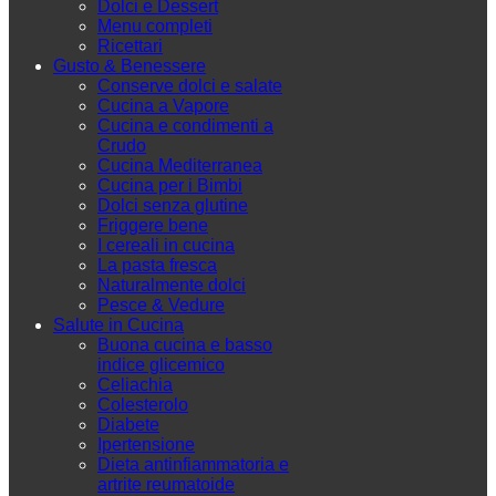
Dolci e Dessert
Menu completi
Ricettari
Gusto & Benessere
Conserve dolci e salate
Cucina a Vapore
Cucina e condimenti a
Crudo
Cucina Mediterranea
Cucina per i Bimbi
Dolci senza glutine
Friggere bene
I cereali in cucina
La pasta fresca
Naturalmente dolci
Pesce & Vedure
Salute in Cucina
Buona cucina e basso
indice glicemico
Celiachia
Colesterolo
Diabete
Ipertensione
Dieta antinfiammatoria e
artrite reumatoide