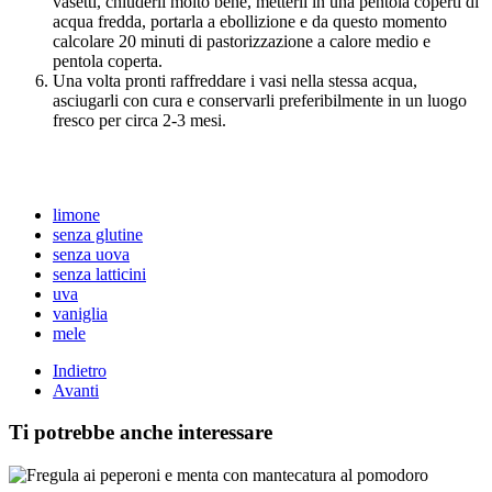
vasetti, chiuderli molto bene, metterli in una pentola coperti di
acqua fredda, portarla a ebollizione e da questo momento
calcolare 20 minuti di pastorizzazione a calore medio e
pentola coperta.
Una volta pronti raffreddare i vasi nella stessa acqua,
asciugarli con cura e conservarli preferibilmente in un luogo
fresco per circa 2-3 mesi.
limone
senza glutine
senza uova
senza latticini
uva
vaniglia
mele
Indietro
Avanti
Ti potrebbe anche interessare