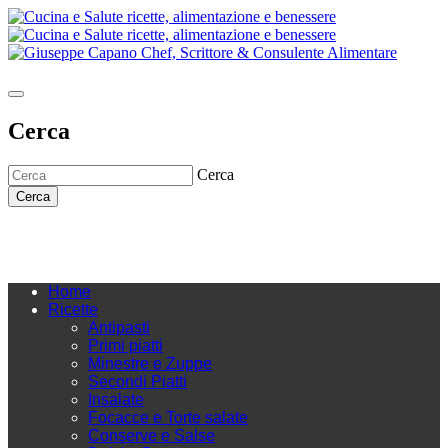
Cerca
Cerca
Cerca
Home
Ricette
Antipasti
Primi piatti
Minestre e Zuppe
Secondi Piatti
Insalate
Focacce e Torte salate
Conserve e Salse