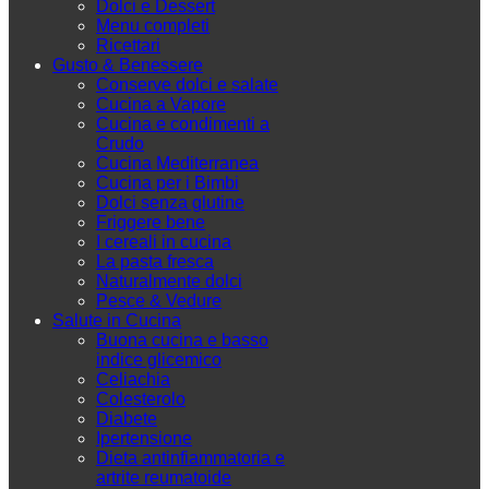
Dolci e Dessert
Menu completi
Ricettari
Gusto & Benessere
Conserve dolci e salate
Cucina a Vapore
Cucina e condimenti a
Crudo
Cucina Mediterranea
Cucina per i Bimbi
Dolci senza glutine
Friggere bene
I cereali in cucina
La pasta fresca
Naturalmente dolci
Pesce & Vedure
Salute in Cucina
Buona cucina e basso
indice glicemico
Celiachia
Colesterolo
Diabete
Ipertensione
Dieta antinfiammatoria e
artrite reumatoide