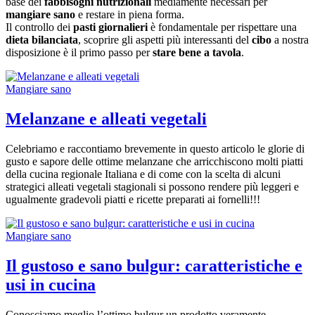
base dei
fabbisogni nutrizionali
mediamente necessari per
mangiare sano
e restare in piena forma.
Il controllo dei
pasti giornalieri
è fondamentale per rispettare una
dieta bilanciata
, scoprire gli aspetti più interessanti del
cibo
a nostra
disposizione è il primo passo per
stare bene a tavola
.
Mangiare sano
Melanzane e alleati vegetali
Celebriamo e raccontiamo brevemente in questo articolo le glorie di
gusto e sapore delle ottime melanzane che arricchiscono molti piatti
della cucina regionale Italiana e di come con la scelta di alcuni
strategici alleati vegetali stagionali si possono rendere più leggeri e
ugualmente gradevoli piatti e ricette preparati ai fornelli!!!
Mangiare sano
Il gustoso e sano bulgur: caratteristiche e
usi in cucina
Conosciamo meglio l’ottimo bulgur un prodotto veramente