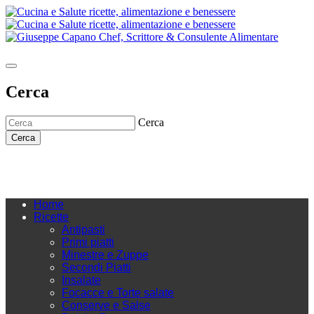
Cerca
Cerca
Cerca
Home
Ricette
Antipasti
Primi piatti
Minestre e Zuppe
Secondi Piatti
Insalate
Focacce e Torte salate
Conserve e Salse