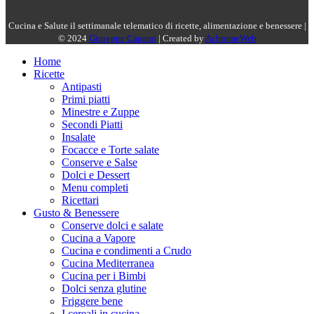
Cucina e Salute il settimanale telematico di ricette, alimentazione e benessere |
© 2024
Giuseppe Capano
| Created by
AchromeWeb
Home
Ricette
Antipasti
Primi piatti
Minestre e Zuppe
Secondi Piatti
Insalate
Focacce e Torte salate
Conserve e Salse
Dolci e Dessert
Menu completi
Ricettari
Gusto & Benessere
Conserve dolci e salate
Cucina a Vapore
Cucina e condimenti a Crudo
Cucina Mediterranea
Cucina per i Bimbi
Dolci senza glutine
Friggere bene
I cereali in cucina