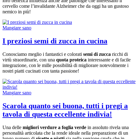
loro benefica influenza anche alle patologie che interessano il
cervello come l’invalidante Alzheimer che da oggi ha un gustoso
nemico in più!
Mangiare sano
I preziosi semi di zucca in cucina
Conosciamo meglio i fantastici e colorati
semi di zucca
ricchi di
virtù straordinarie, con una
quota proteica
interessante e di facile
integrazione, con le mille possibilità di migliorare notevolmente i
nostri piatti cucinati con tanta passione!
Mangiare sano
Scarola quanto sei buona, tutti i pregi a
tavola di questa eccellente indivia!
Una delle
migliori verdure a foglia verde
in assoluto rivela una
personalità articolata che la rende ideale nella preparazione di un
lungo numero di
ricette e piatti
sia nella versione cruda che in