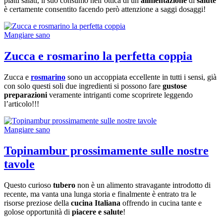
piatti salati, il suo consumo nell’ottica di un
alimentazione
di
salute
è certamente consentito facendo però attenzione a saggi dosaggi!
Mangiare sano
Zucca e rosmarino la perfetta coppia
Zucca e
rosmarino
sono un accoppiata eccellente in tutti i sensi, già
con solo questi soli due ingredienti si possono fare
gustose
preparazioni
veramente intriganti come scoprirete leggendo
l’articolo!!!
Mangiare sano
Topinambur prossimamente sulle nostre
tavole
Questo curioso
tubero
non è un alimento stravagante introdotto di
recente, ma vanta una lunga storia e finalmente è entrato tra le
risorse preziose della
cucina Italiana
offrendo in cucina tante e
golose opportunità di
piacere e salute
!