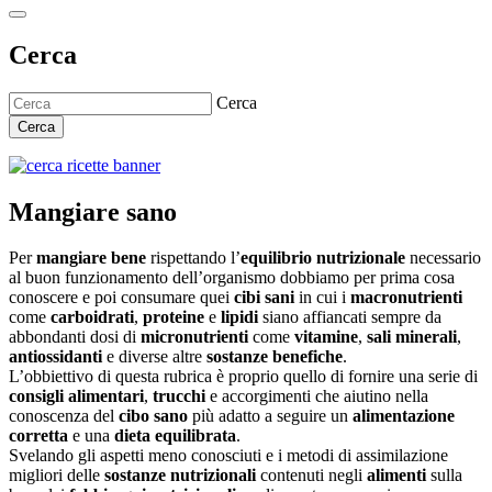
Cerca
Cerca
Cerca
Mangiare sano
Per
mangiare bene
rispettando l’
equilibrio nutrizionale
necessario
al buon funzionamento dell’organismo dobbiamo per prima cosa
conoscere e poi consumare quei
cibi sani
in cui i
macronutrienti
come
carboidrati
,
proteine
e
lipidi
siano affiancati sempre da
abbondanti dosi di
micronutrienti
come
vitamine
,
sali minerali
,
antiossidanti
e diverse altre
sostanze benefiche
.
L’obbiettivo di questa rubrica è proprio quello di fornire una serie di
consigli alimentari
,
trucchi
e accorgimenti che aiutino nella
conoscenza del
cibo sano
più adatto a seguire un
alimentazione
corretta
e una
dieta equilibrata
.
Svelando gli aspetti meno conosciuti e i metodi di assimilazione
migliori delle
sostanze nutrizionali
contenuti negli
alimenti
sulla